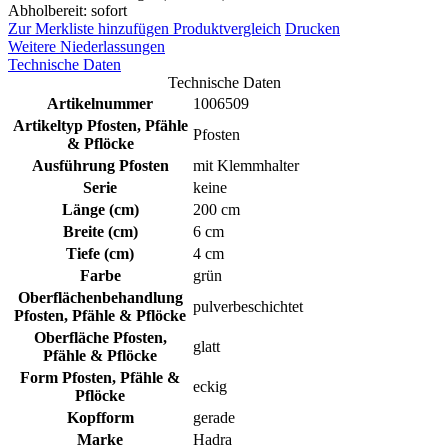
Abholbereit: sofort
Zur Merkliste hinzufügen
Produktvergleich
Drucken
Weitere Niederlassungen
Technische Daten
Technische Daten
Artikelnummer
1006509
Artikeltyp Pfosten, Pfähle
Pfosten
& Pflöcke
Ausführung Pfosten
mit Klemmhalter
Serie
keine
Länge (cm)
200 cm
Breite (cm)
6 cm
Tiefe (cm)
4 cm
Farbe
grün
Oberflächenbehandlung
pulverbeschichtet
Pfosten, Pfähle & Pflöcke
Oberfläche Pfosten,
glatt
Pfähle & Pflöcke
Form Pfosten, Pfähle &
eckig
Pflöcke
Kopfform
gerade
Marke
Hadra