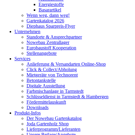
Energiestoffe
Basarartikel
Wenn weg, dann weg!
Gartenkatalog 2026
Diephaus Sparpreis-Flyer
Unternehmen
Standorte & Ansprechpartner
Nowebau Zentrallager
Eurobaustoff Kooperation
Stellenangebote
Services
Anlieferung & Versandarten Online-Shop
Click & Collect/Abholung
Mietgeräte von Technorent
Betontankstelle
Digitale Ausstellung
Farbmischanlage in Tarmstedt
Schlüsseldienst in Tarmstedt & Hambergen
Fördermittelauskunft
Downloads
Produkt-Infos
Der Nowebau Gartenkatalog
Joda Gartenholz Shop
Lieferprogramm/Lieferanten
Unsere Beilage/Angebote