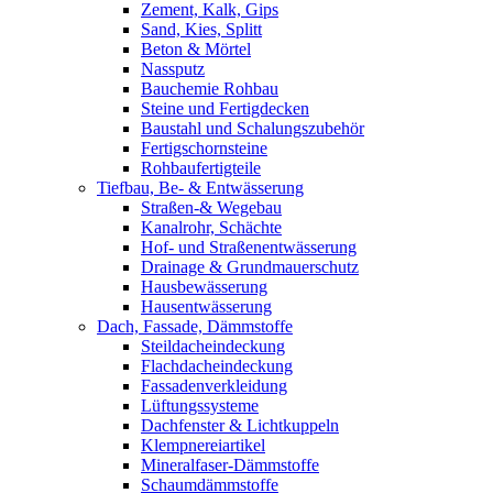
Zement, Kalk, Gips
Sand, Kies, Splitt
Beton & Mörtel
Nassputz
Bauchemie Rohbau
Steine und Fertigdecken
Baustahl und Schalungszubehör
Fertigschornsteine
Rohbaufertigteile
Tiefbau, Be- & Entwässerung
Straßen-& Wegebau
Kanalrohr, Schächte
Hof- und Straßenentwässerung
Drainage & Grundmauerschutz
Hausbewässerung
Hausentwässerung
Dach, Fassade, Dämmstoffe
Steildacheindeckung
Flachdacheindeckung
Fassadenverkleidung
Lüftungssysteme
Dachfenster & Lichtkuppeln
Klempnereiartikel
Mineralfaser-Dämmstoffe
Schaumdämmstoffe