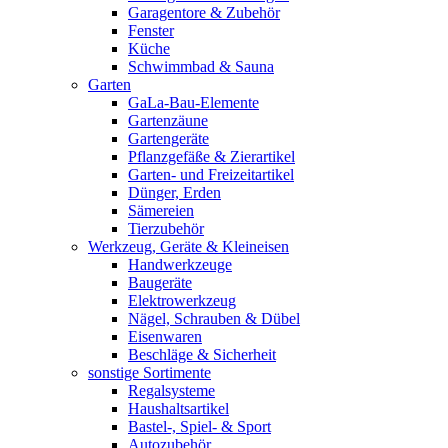
Garagentore & Zubehör
Fenster
Küche
Schwimmbad & Sauna
Garten
GaLa-Bau-Elemente
Gartenzäune
Gartengeräte
Pflanzgefäße & Zierartikel
Garten- und Freizeitartikel
Dünger, Erden
Sämereien
Tierzubehör
Werkzeug, Geräte & Kleineisen
Handwerkzeuge
Baugeräte
Elektrowerkzeug
Nägel, Schrauben & Dübel
Eisenwaren
Beschläge & Sicherheit
sonstige Sortimente
Regalsysteme
Haushaltsartikel
Bastel-, Spiel- & Sport
Autozubehör