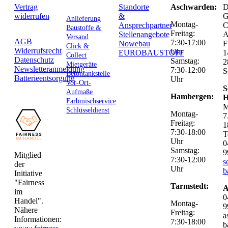
Vertrag
Standorte
Aschwarden:
D
widerrufen
&
G
Anlieferung
Montag-
Ansprechpartner
C
Baustoffe &
Freitag:
Stellenangebote
Versand
AGB
7:30-17:00
Nowebau
F
Click &
Widerrufsrecht
Uhr
EUROBAUSTOFF
1
Collect
Datenschutz
Samstag:
2
Mietgeräte
Newsletteranmeldung
7:30-12:00
S
Betontankstelle
Batterieentsorgung
Uhr
Vor-Ort-
S
Aufmaße
Hambergen:
H
Farbmischservice
M
Schlüsseldienst
Montag-
7
Freitag:
1
7:30-18:00
T
Uhr
0
Samstag:
9
Mitglied
7:30-12:00
s
der
Uhr
b
Initiative
"Fairness
Tarmstedt:
A
im
0
Handel".
Montag-
9
Nähere
Freitag:
a
Informationen:
7:30-18:00
b