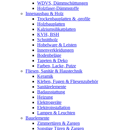
WDVS, Dämmschüttungen
Holzfaser-Dämmstoffe
Innenausbau & Holz
Trockenbauplatten & -profile
Holzbauplatten
Kalziumsilikatplatten
KVH, BSH
Schnittholz
Hobelware & Leisten
Innenverkleidungen
Bodenbeläge
Tapeten & Deko
Farben, Lacke, Putze
Fliesen, Sanitär & Haustechnik
Keramik
Kleben, Fugen & Fliesenzubehör
Sanitärelemente
Badausstattung
Heizung
Elektrogeräte
Elektroinstallation
Lampen & Leuchten
Bauelemente
Zimmertüren & Zargen
Sonstige Türen & Zargen