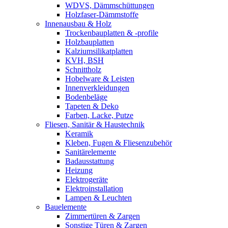
WDVS, Dämmschüttungen
Holzfaser-Dämmstoffe
Innenausbau & Holz
Trockenbauplatten & -profile
Holzbauplatten
Kalziumsilikatplatten
KVH, BSH
Schnittholz
Hobelware & Leisten
Innenverkleidungen
Bodenbeläge
Tapeten & Deko
Farben, Lacke, Putze
Fliesen, Sanitär & Haustechnik
Keramik
Kleben, Fugen & Fliesenzubehör
Sanitärelemente
Badausstattung
Heizung
Elektrogeräte
Elektroinstallation
Lampen & Leuchten
Bauelemente
Zimmertüren & Zargen
Sonstige Türen & Zargen