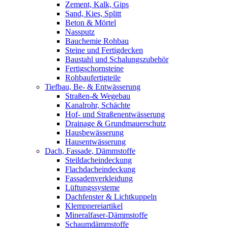
Zement, Kalk, Gips
Sand, Kies, Splitt
Beton & Mörtel
Nassputz
Bauchemie Rohbau
Steine und Fertigdecken
Baustahl und Schalungszubehör
Fertigschornsteine
Rohbaufertigteile
Tiefbau, Be- & Entwässerung
Straßen-& Wegebau
Kanalrohr, Schächte
Hof- und Straßenentwässerung
Drainage & Grundmauerschutz
Hausbewässerung
Hausentwässerung
Dach, Fassade, Dämmstoffe
Steildacheindeckung
Flachdacheindeckung
Fassadenverkleidung
Lüftungssysteme
Dachfenster & Lichtkuppeln
Klempnereiartikel
Mineralfaser-Dämmstoffe
Schaumdämmstoffe