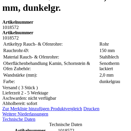
mm, dunkelgr.
Artikelnummer
1018572
Artikelnummer
1018572
Artikeltyp Rauch- & Ofenrohre:
Rohr
Rauchrohr-Ø:
150 mm
Material Rauch- & Ofenrohre:
Stahlblech
Oberflächenbehandlung Kamin, Schornstein &
Senotherm
Ofen Zubehör:
lackiert
Wandstärke (mm):
2,0 mm
Farbe:
dunkelgrau
Versand ( 3 Stück )
Lieferzeit 2 - 5 Werktage
Aschwarden: nicht verfügbar
Abholbereit: sofort
Zur Merkliste hinzufügen
Produktvergleich
Drucken
Weitere Niederlassungen
Technische Daten
Technische Daten
Artikelnummer
1018572