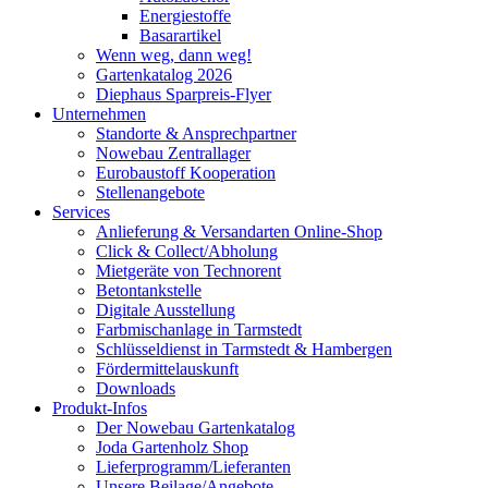
Energiestoffe
Basarartikel
Wenn weg, dann weg!
Gartenkatalog 2026
Diephaus Sparpreis-Flyer
Unternehmen
Standorte & Ansprechpartner
Nowebau Zentrallager
Eurobaustoff Kooperation
Stellenangebote
Services
Anlieferung & Versandarten Online-Shop
Click & Collect/Abholung
Mietgeräte von Technorent
Betontankstelle
Digitale Ausstellung
Farbmischanlage in Tarmstedt
Schlüsseldienst in Tarmstedt & Hambergen
Fördermittelauskunft
Downloads
Produkt-Infos
Der Nowebau Gartenkatalog
Joda Gartenholz Shop
Lieferprogramm/Lieferanten
Unsere Beilage/Angebote