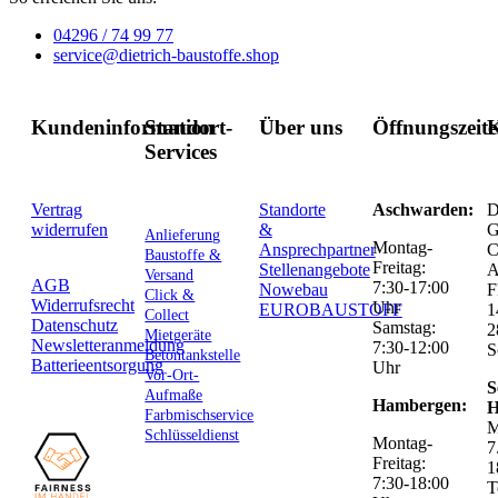
04296 / 74 99 77
service@dietrich-baustoffe.shop
Kundeninformation
Standort-
Über uns
Öffnungszeit
K
Services
Vertrag
Standorte
Aschwarden:
D
widerrufen
&
G
Anlieferung
Montag-
Ansprechpartner
C
Baustoffe &
Freitag:
Stellenangebote
Versand
AGB
7:30-17:00
Nowebau
F
Click &
Widerrufsrecht
Uhr
EUROBAUSTOFF
1
Collect
Datenschutz
Samstag:
2
Mietgeräte
Newsletteranmeldung
7:30-12:00
S
Betontankstelle
Batterieentsorgung
Uhr
Vor-Ort-
S
Aufmaße
Hambergen:
H
Farbmischservice
M
Schlüsseldienst
Montag-
7
Freitag:
1
7:30-18:00
T