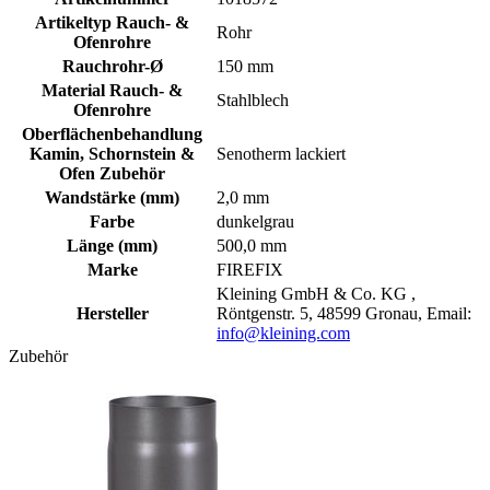
Artikeltyp Rauch- &
Rohr
Ofenrohre
Rauchrohr-Ø
150 mm
Material Rauch- &
Stahlblech
Ofenrohre
Oberflächenbehandlung
Kamin, Schornstein &
Senotherm lackiert
Ofen Zubehör
Wandstärke (mm)
2,0 mm
Farbe
dunkelgrau
Länge (mm)
500,0 mm
Marke
FIREFIX
Kleining GmbH & Co. KG ,
Hersteller
Röntgenstr. 5, 48599 Gronau, Email:
info@kleining.com
Zubehör