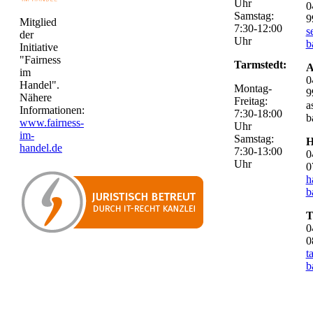
Uhr
0
Samstag:
9
Mitglied
7:30-12:00
s
der
Uhr
b
Initiative
"Fairness
Tarmstedt:
A
im
0
Handel".
Montag-
9
Nähere
Freitag:
a
Informationen:
7:30-18:00
b
www.fairness-
Uhr
im-
Samstag:
H
handel.de
7:30-13:00
0
Uhr
0
h
b
T
0
0
t
b