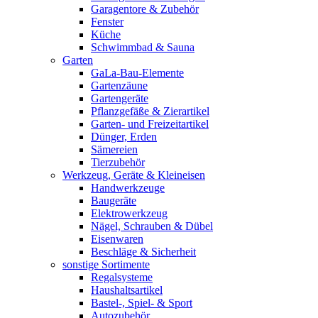
Garagentore & Zubehör
Fenster
Küche
Schwimmbad & Sauna
Garten
GaLa-Bau-Elemente
Gartenzäune
Gartengeräte
Pflanzgefäße & Zierartikel
Garten- und Freizeitartikel
Dünger, Erden
Sämereien
Tierzubehör
Werkzeug, Geräte & Kleineisen
Handwerkzeuge
Baugeräte
Elektrowerkzeug
Nägel, Schrauben & Dübel
Eisenwaren
Beschläge & Sicherheit
sonstige Sortimente
Regalsysteme
Haushaltsartikel
Bastel-, Spiel- & Sport
Autozubehör