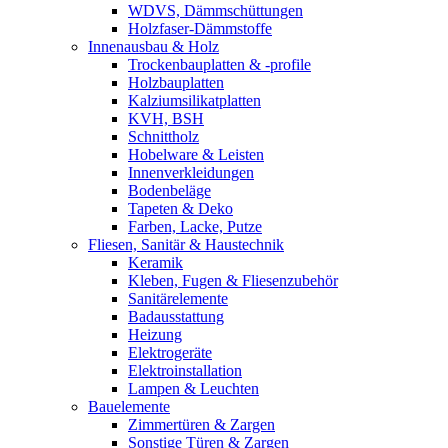
WDVS, Dämmschüttungen
Holzfaser-Dämmstoffe
Innenausbau & Holz
Trockenbauplatten & -profile
Holzbauplatten
Kalziumsilikatplatten
KVH, BSH
Schnittholz
Hobelware & Leisten
Innenverkleidungen
Bodenbeläge
Tapeten & Deko
Farben, Lacke, Putze
Fliesen, Sanitär & Haustechnik
Keramik
Kleben, Fugen & Fliesenzubehör
Sanitärelemente
Badausstattung
Heizung
Elektrogeräte
Elektroinstallation
Lampen & Leuchten
Bauelemente
Zimmertüren & Zargen
Sonstige Türen & Zargen