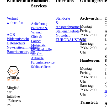
Kundeninformation
Standort-
Über uns
Öffnungszeit
K
Services
Vertrag
Standorte
Aschwarden:
D
widerrufen
&
G
Anlieferung
Montag-
Ansprechpartner
C
Baustoffe &
Freitag:
Stellenangebote
Versand
AGB
7:30-17:00
Nowebau
F
Click &
Widerrufsrecht
Uhr
EUROBAUSTOFF
1
Collect
Datenschutz
Samstag:
2
Mietgeräte
Newsletteranmeldung
7:30-12:00
S
Betontankstelle
Batterieentsorgung
Uhr
Vor-Ort-
S
Aufmaße
Hambergen:
H
Farbmischservice
M
Schlüsseldienst
Montag-
7
Freitag:
1
7:30-18:00
T
Uhr
0
Samstag:
9
Mitglied
7:30-12:00
s
der
Uhr
b
Initiative
"Fairness
Tarmstedt:
A
im