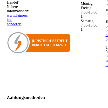
0
Handel".
Montag-
9
Nähere
Freitag:
a
Informationen:
7:30-18:00
b
www.fairness-
Uhr
im-
Samstag:
H
handel.de
7:30-13:00
0
Uhr
0
h
b
T
0
0
t
b
Zahlungsmethoden