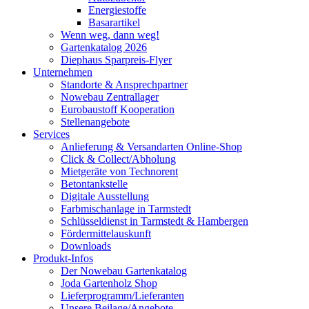
Energiestoffe
Basarartikel
Wenn weg, dann weg!
Gartenkatalog 2026
Diephaus Sparpreis-Flyer
Unternehmen
Standorte & Ansprechpartner
Nowebau Zentrallager
Eurobaustoff Kooperation
Stellenangebote
Services
Anlieferung & Versandarten Online-Shop
Click & Collect/Abholung
Mietgeräte von Technorent
Betontankstelle
Digitale Ausstellung
Farbmischanlage in Tarmstedt
Schlüsseldienst in Tarmstedt & Hambergen
Fördermittelauskunft
Downloads
Produkt-Infos
Der Nowebau Gartenkatalog
Joda Gartenholz Shop
Lieferprogramm/Lieferanten
Unsere Beilage/Angebote