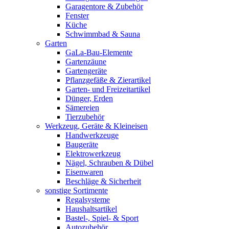
Garagentore & Zubehör
Fenster
Küche
Schwimmbad & Sauna
Garten
GaLa-Bau-Elemente
Gartenzäune
Gartengeräte
Pflanzgefäße & Zierartikel
Garten- und Freizeitartikel
Dünger, Erden
Sämereien
Tierzubehör
Werkzeug, Geräte & Kleineisen
Handwerkzeuge
Baugeräte
Elektrowerkzeug
Nägel, Schrauben & Dübel
Eisenwaren
Beschläge & Sicherheit
sonstige Sortimente
Regalsysteme
Haushaltsartikel
Bastel-, Spiel- & Sport
Autozubehör