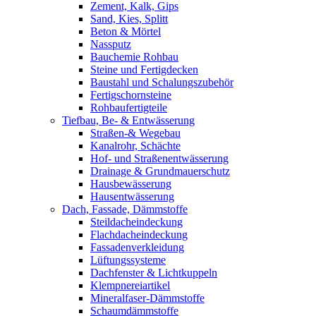
Zement, Kalk, Gips
Sand, Kies, Splitt
Beton & Mörtel
Nassputz
Bauchemie Rohbau
Steine und Fertigdecken
Baustahl und Schalungszubehör
Fertigschornsteine
Rohbaufertigteile
Tiefbau, Be- & Entwässerung
Straßen-& Wegebau
Kanalrohr, Schächte
Hof- und Straßenentwässerung
Drainage & Grundmauerschutz
Hausbewässerung
Hausentwässerung
Dach, Fassade, Dämmstoffe
Steildacheindeckung
Flachdacheindeckung
Fassadenverkleidung
Lüftungssysteme
Dachfenster & Lichtkuppeln
Klempnereiartikel
Mineralfaser-Dämmstoffe
Schaumdämmstoffe