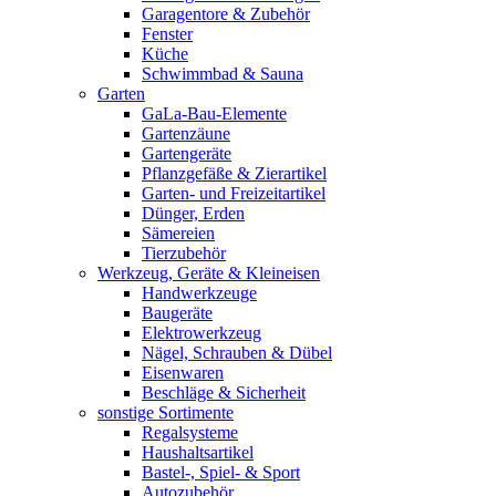
Garagentore & Zubehör
Fenster
Küche
Schwimmbad & Sauna
Garten
GaLa-Bau-Elemente
Gartenzäune
Gartengeräte
Pflanzgefäße & Zierartikel
Garten- und Freizeitartikel
Dünger, Erden
Sämereien
Tierzubehör
Werkzeug, Geräte & Kleineisen
Handwerkzeuge
Baugeräte
Elektrowerkzeug
Nägel, Schrauben & Dübel
Eisenwaren
Beschläge & Sicherheit
sonstige Sortimente
Regalsysteme
Haushaltsartikel
Bastel-, Spiel- & Sport
Autozubehör