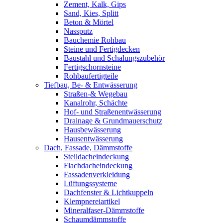
Zement, Kalk, Gips
Sand, Kies, Splitt
Beton & Mörtel
Nassputz
Bauchemie Rohbau
Steine und Fertigdecken
Baustahl und Schalungszubehör
Fertigschornsteine
Rohbaufertigteile
Tiefbau, Be- & Entwässerung
Straßen-& Wegebau
Kanalrohr, Schächte
Hof- und Straßenentwässerung
Drainage & Grundmauerschutz
Hausbewässerung
Hausentwässerung
Dach, Fassade, Dämmstoffe
Steildacheindeckung
Flachdacheindeckung
Fassadenverkleidung
Lüftungssysteme
Dachfenster & Lichtkuppeln
Klempnereiartikel
Mineralfaser-Dämmstoffe
Schaumdämmstoffe