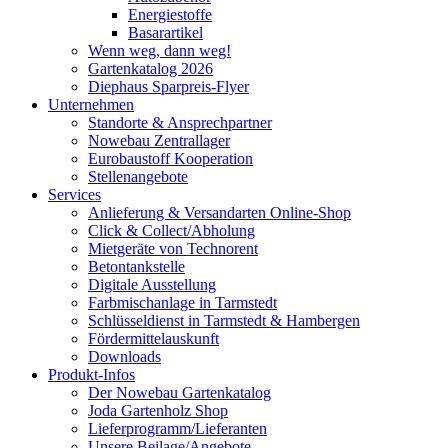
Energiestoffe
Basarartikel
Wenn weg, dann weg!
Gartenkatalog 2026
Diephaus Sparpreis-Flyer
Unternehmen
Standorte & Ansprechpartner
Nowebau Zentrallager
Eurobaustoff Kooperation
Stellenangebote
Services
Anlieferung & Versandarten Online-Shop
Click & Collect/Abholung
Mietgeräte von Technorent
Betontankstelle
Digitale Ausstellung
Farbmischanlage in Tarmstedt
Schlüsseldienst in Tarmstedt & Hambergen
Fördermittelauskunft
Downloads
Produkt-Infos
Der Nowebau Gartenkatalog
Joda Gartenholz Shop
Lieferprogramm/Lieferanten
Unsere Beilage/Angebote