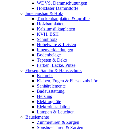
WDVS, Dämmschüttungen
Holzfaser-Dämmstoffe
Innenausbau & Holz
Trockenbauplatten & -profile
Holzbauplatten
Kalziumsilikatplatten
KVH, BSH
Schnittholz
Hobelware & Leisten
Innenverkleidungen
Bodenbeläge
Tapeten & Deko
Farben, Lacke, Putze
Fliesen, Sanitär & Haustechnik
Keramik
Kleben, Fugen & Fliesenzubehör
Sanitärelemente
Badausstattung
Heizung
Elektrogeräte
Elektroinstallation
Lampen & Leuchten
Bauelemente
Zimmertüren & Zargen
Sonstige Türen & Zargen