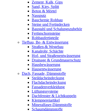
Zement, Kalk, Gips
Sand, Kies, Splitt
Beton & Mörtel
Nassputz
Bauchemie Rohbau
Steine und Fertigdecken
Baustahl und Schalungszubehör
Fertigschornsteine
Rohbaufertigteile
Tiefbau, Be- & Entwässerung
Straßen-& Wegebau
Kanalrohr, Schächte
Hof- und Straßenentwässerung
Drainage & Grundmauerschutz
Hausbewässerung
Hausentwässerung
Dach, Fassade, Dämmstoffe
Steildacheindeckung
Flachdacheindeckung
Fassadenverkleidung
Lüftungssysteme
Dachfenster & Lichtkuppeln
Klempnereiartikel
Mineralfaser-Dämmstoffe
Schaumdämmstoffe