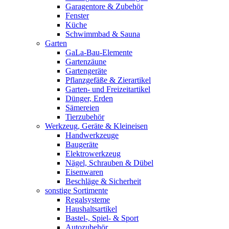
Garagentore & Zubehör
Fenster
Küche
Schwimmbad & Sauna
Garten
GaLa-Bau-Elemente
Gartenzäune
Gartengeräte
Pflanzgefäße & Zierartikel
Garten- und Freizeitartikel
Dünger, Erden
Sämereien
Tierzubehör
Werkzeug, Geräte & Kleineisen
Handwerkzeuge
Baugeräte
Elektrowerkzeug
Nägel, Schrauben & Dübel
Eisenwaren
Beschläge & Sicherheit
sonstige Sortimente
Regalsysteme
Haushaltsartikel
Bastel-, Spiel- & Sport
Autozubehör