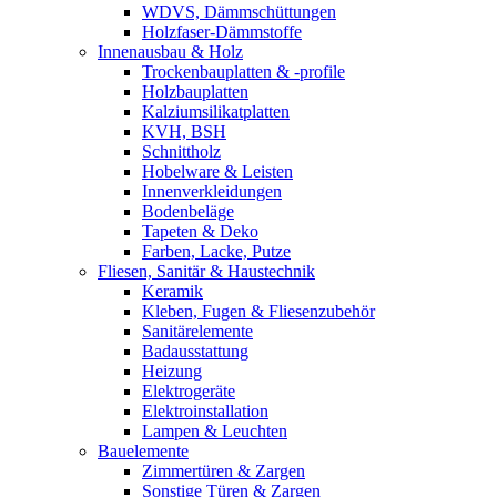
WDVS, Dämmschüttungen
Holzfaser-Dämmstoffe
Innenausbau & Holz
Trockenbauplatten & -profile
Holzbauplatten
Kalziumsilikatplatten
KVH, BSH
Schnittholz
Hobelware & Leisten
Innenverkleidungen
Bodenbeläge
Tapeten & Deko
Farben, Lacke, Putze
Fliesen, Sanitär & Haustechnik
Keramik
Kleben, Fugen & Fliesenzubehör
Sanitärelemente
Badausstattung
Heizung
Elektrogeräte
Elektroinstallation
Lampen & Leuchten
Bauelemente
Zimmertüren & Zargen
Sonstige Türen & Zargen