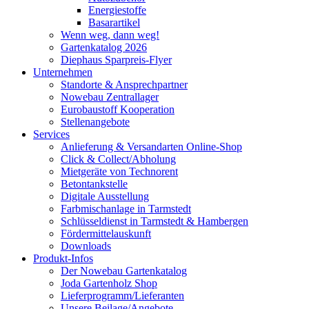
Energiestoffe
Basarartikel
Wenn weg, dann weg!
Gartenkatalog 2026
Diephaus Sparpreis-Flyer
Unternehmen
Standorte & Ansprechpartner
Nowebau Zentrallager
Eurobaustoff Kooperation
Stellenangebote
Services
Anlieferung & Versandarten Online-Shop
Click & Collect/Abholung
Mietgeräte von Technorent
Betontankstelle
Digitale Ausstellung
Farbmischanlage in Tarmstedt
Schlüsseldienst in Tarmstedt & Hambergen
Fördermittelauskunft
Downloads
Produkt-Infos
Der Nowebau Gartenkatalog
Joda Gartenholz Shop
Lieferprogramm/Lieferanten
Unsere Beilage/Angebote