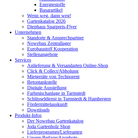
Energiestoffe
Basarartikel
Wenn weg, dann weg!
Gartenkatalog 2026
Diephaus Sparpreis-Flyer
Unternehmen
Standorte & Ansprechpartner
Nowebau Zentrallager
Eurobaustoff Kooperation
Stellenangebote
Services
Anlieferung & Versandarten Online-Shop
Click & Collect/Abholung
Mietgeräte von Technorent
Betontankstelle
Digitale Ausstellung
Farbmischanlage in Tarmstedt
Schlüsseldienst in Tarmstedt & Hambergen
Fördermittelauskunft
Downloads
Produkt-Infos
Der Nowebau Gartenkatalog
Joda Gartenholz Shop
Lieferprogramm/Lieferanten
Unsere Beilage/Angebote