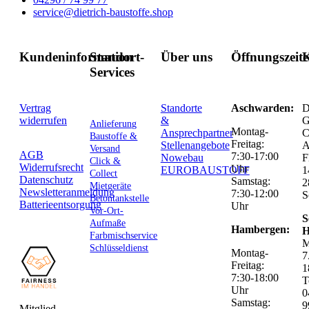
service@dietrich-baustoffe.shop
Kundeninformation
Standort-
Über uns
Öffnungszeit
K
Services
Vertrag
Standorte
Aschwarden:
D
widerrufen
&
G
Anlieferung
Montag-
Ansprechpartner
C
Baustoffe &
Freitag:
Stellenangebote
Versand
AGB
7:30-17:00
Nowebau
F
Click &
Widerrufsrecht
Uhr
EUROBAUSTOFF
1
Collect
Datenschutz
Samstag:
2
Mietgeräte
Newsletteranmeldung
7:30-12:00
S
Betontankstelle
Batterieentsorgung
Uhr
Vor-Ort-
S
Aufmaße
Hambergen:
H
Farbmischservice
M
Schlüsseldienst
Montag-
7
Freitag:
1
7:30-18:00
T
Uhr
0
Samstag:
9
Mitglied