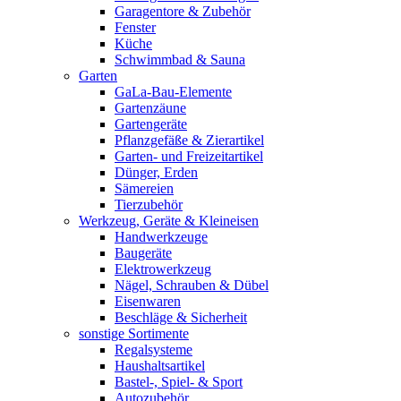
Garagentore & Zubehör
Fenster
Küche
Schwimmbad & Sauna
Garten
GaLa-Bau-Elemente
Gartenzäune
Gartengeräte
Pflanzgefäße & Zierartikel
Garten- und Freizeitartikel
Dünger, Erden
Sämereien
Tierzubehör
Werkzeug, Geräte & Kleineisen
Handwerkzeuge
Baugeräte
Elektrowerkzeug
Nägel, Schrauben & Dübel
Eisenwaren
Beschläge & Sicherheit
sonstige Sortimente
Regalsysteme
Haushaltsartikel
Bastel-, Spiel- & Sport
Autozubehör