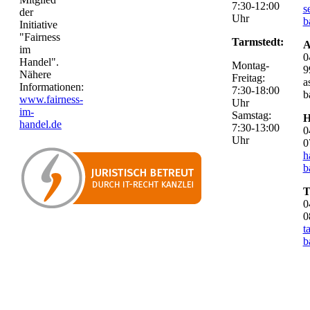
7:30-12:00
s
der
Uhr
b
Initiative
"Fairness
Tarmstedt:
A
im
0
Handel".
Montag-
9
Nähere
Freitag:
a
Informationen:
7:30-18:00
b
www.fairness-
Uhr
im-
Samstag:
H
handel.de
7:30-13:00
0
Uhr
0
h
b
T
0
0
t
b