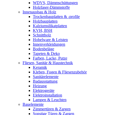
WDVS, Dämmschüttungen
Holzfaser-Dämmstoffe
Innenausbau & Holz
Trockenbauplatten & -profile
Holzbauplatten
Kalziumsilikatplatten
KVH, BSH
Schnittholz
Hobelware & Leisten
Innenverkleidungen
Bodenbeläge
Tapeten & Deko
Farben, Lacke, Putze
Fliesen, Sanitär & Haustechnik
Keramik
Kleben, Fugen & Fliesenzubehör
Sanitärelemente
Badausstattung
Heizung
Elektrogeräte
Elektroinstallation
Lampen & Leuchten
Bauelemente
Zimmertüren & Zargen
Sonstige Türen & Zargen