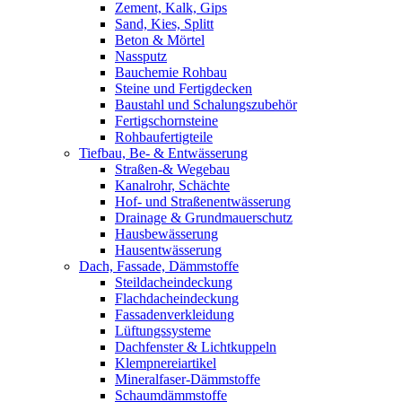
Zement, Kalk, Gips
Sand, Kies, Splitt
Beton & Mörtel
Nassputz
Bauchemie Rohbau
Steine und Fertigdecken
Baustahl und Schalungszubehör
Fertigschornsteine
Rohbaufertigteile
Tiefbau, Be- & Entwässerung
Straßen-& Wegebau
Kanalrohr, Schächte
Hof- und Straßenentwässerung
Drainage & Grundmauerschutz
Hausbewässerung
Hausentwässerung
Dach, Fassade, Dämmstoffe
Steildacheindeckung
Flachdacheindeckung
Fassadenverkleidung
Lüftungssysteme
Dachfenster & Lichtkuppeln
Klempnereiartikel
Mineralfaser-Dämmstoffe
Schaumdämmstoffe