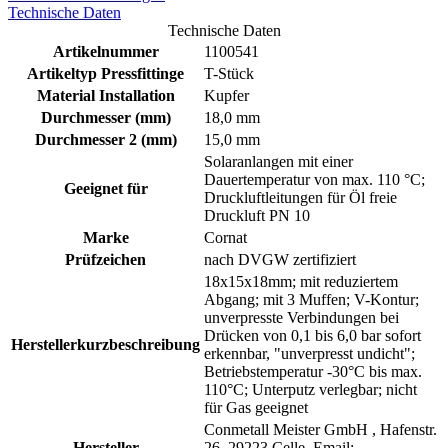
Technische Daten
Technische Daten
Artikelnummer
1100541
Artikeltyp Pressfittinge
T-Stück
Material Installation
Kupfer
Durchmesser (mm)
18,0 mm
Durchmesser 2 (mm)
15,0 mm
Solaranlangen mit einer
Dauertemperatur von max. 110 °C;
Geeignet für
Druckluftleitungen für Öl freie
Druckluft PN 10
Marke
Cornat
Prüfzeichen
nach DVGW zertifiziert
18x15x18mm; mit reduziertem
Abgang; mit 3 Muffen; V-Kontur;
unverpresste Verbindungen bei
Drücken von 0,1 bis 6,0 bar sofort
Herstellerkurzbeschreibung
erkennbar, "unverpresst undicht";
Betriebstemperatur -30°C bis max.
110°C; Unterputz verlegbar; nicht
für Gas geeignet
Conmetall Meister GmbH , Hafenstr.
Hersteller
26, 29223 Celle, Email: