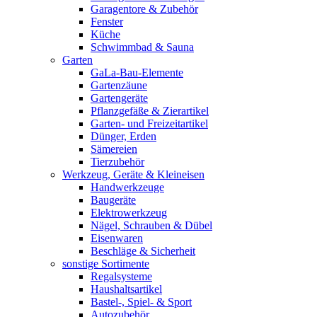
Garagentore & Zubehör
Fenster
Küche
Schwimmbad & Sauna
Garten
GaLa-Bau-Elemente
Gartenzäune
Gartengeräte
Pflanzgefäße & Zierartikel
Garten- und Freizeitartikel
Dünger, Erden
Sämereien
Tierzubehör
Werkzeug, Geräte & Kleineisen
Handwerkzeuge
Baugeräte
Elektrowerkzeug
Nägel, Schrauben & Dübel
Eisenwaren
Beschläge & Sicherheit
sonstige Sortimente
Regalsysteme
Haushaltsartikel
Bastel-, Spiel- & Sport
Autozubehör