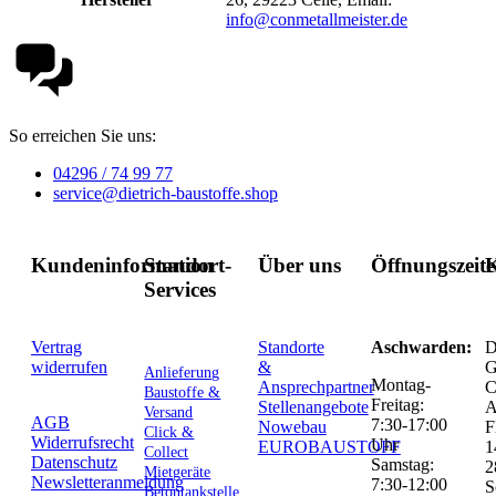
info@conmetallmeister.de
So erreichen Sie uns:
04296 / 74 99 77
service@dietrich-baustoffe.shop
Kundeninformation
Standort-
Über uns
Öffnungszeit
K
Services
Vertrag
Standorte
Aschwarden:
D
widerrufen
&
G
Anlieferung
Montag-
Ansprechpartner
C
Baustoffe &
Freitag:
Stellenangebote
Versand
AGB
7:30-17:00
Nowebau
F
Click &
Widerrufsrecht
Uhr
EUROBAUSTOFF
1
Collect
Datenschutz
Samstag:
2
Mietgeräte
Newsletteranmeldung
7:30-12:00
S
Betontankstelle