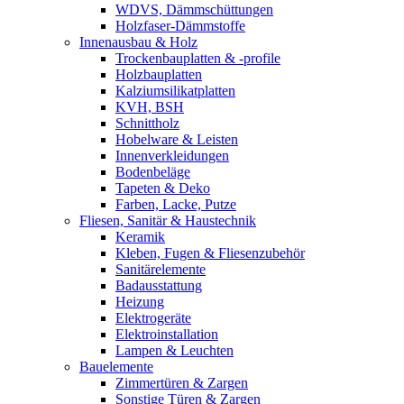
WDVS, Dämmschüttungen
Holzfaser-Dämmstoffe
Innenausbau & Holz
Trockenbauplatten & -profile
Holzbauplatten
Kalziumsilikatplatten
KVH, BSH
Schnittholz
Hobelware & Leisten
Innenverkleidungen
Bodenbeläge
Tapeten & Deko
Farben, Lacke, Putze
Fliesen, Sanitär & Haustechnik
Keramik
Kleben, Fugen & Fliesenzubehör
Sanitärelemente
Badausstattung
Heizung
Elektrogeräte
Elektroinstallation
Lampen & Leuchten
Bauelemente
Zimmertüren & Zargen
Sonstige Türen & Zargen