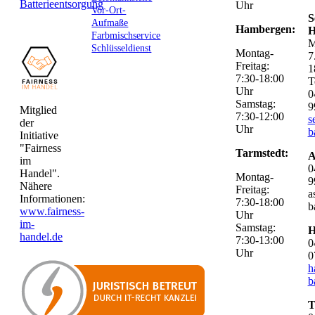
Batterieentsorgung
Uhr
Vor-Ort-
S
Aufmaße
Hambergen:
H
Farbmischservice
M
Schlüsseldienst
Montag-
7
Freitag:
1
7:30-18:00
T
Uhr
0
Samstag:
9
Mitglied
7:30-12:00
s
der
Uhr
b
Initiative
"Fairness
Tarmstedt:
A
im
0
Handel".
Montag-
9
Nähere
Freitag:
a
Informationen:
7:30-18:00
b
www.fairness-
Uhr
im-
Samstag:
H
handel.de
7:30-13:00
0
Uhr
0
h
b
T