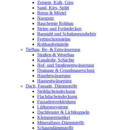
Zement, Kalk, Gips
Sand, Kies, Splitt
Beton & Mörtel
Nassputz
Bauchemie Rohbau
Steine und Fertigdecken
Baustahl und Schalungszubehör
Fertigschornsteine
Rohbaufertigteile
Tiefbau, Be- & Entwässerung
Straßen-& Wegebau
Kanalrohr, Schächte
Hof- und Straßenentwässerung
Drainage & Grundmauerschutz
Hausbewässerung
Hausentwässerung
Dach, Fassade, Dämmstoffe
Steildacheindeckung
Flachdacheindeckung
Fassadenverkleidung
Lüftungssysteme
Dachfenster & Lichtkuppeln
Klempnereiartikel
Mineralfaser-Dämmstoffe
Schaumdämmstoffe