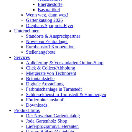
Energiestoffe
Basarartikel
Wenn weg, dann weg!
Gartenkatalog 2026
Diephaus Sparpreis-Flyer
Unternehmen
Standorte & Ansprechpartner
Nowebau Zentrallager
Eurobaustoff Kooperation
Stellenangebote
Services
Anlieferung & Versandarten Online-Shop
Click & Collect/Abholung
Mietgeräte von Technorent
Betontankstelle
Digitale Ausstellung
Farbmischanlage in Tarmstedt
Schlüsseldienst in Tarmstedt & Hambergen
Fördermittelauskunft
Downloads
Produkt-Infos
Der Nowebau Gartenkatalog
Joda Gartenholz Shop
Lieferprogramm/Lieferanten
Unsere Beilage/Angebote