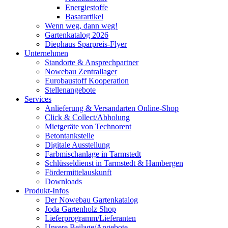
Energiestoffe
Basarartikel
Wenn weg, dann weg!
Gartenkatalog 2026
Diephaus Sparpreis-Flyer
Unternehmen
Standorte & Ansprechpartner
Nowebau Zentrallager
Eurobaustoff Kooperation
Stellenangebote
Services
Anlieferung & Versandarten Online-Shop
Click & Collect/Abholung
Mietgeräte von Technorent
Betontankstelle
Digitale Ausstellung
Farbmischanlage in Tarmstedt
Schlüsseldienst in Tarmstedt & Hambergen
Fördermittelauskunft
Downloads
Produkt-Infos
Der Nowebau Gartenkatalog
Joda Gartenholz Shop
Lieferprogramm/Lieferanten
Unsere Beilage/Angebote