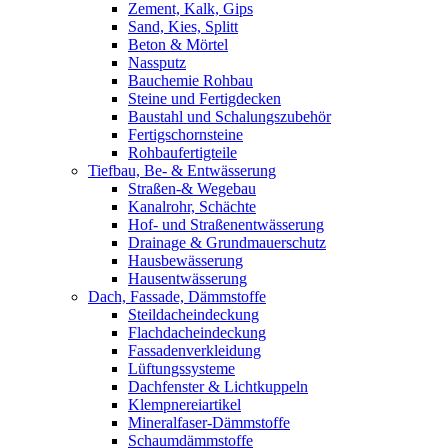
Zement, Kalk, Gips
Sand, Kies, Splitt
Beton & Mörtel
Nassputz
Bauchemie Rohbau
Steine und Fertigdecken
Baustahl und Schalungszubehör
Fertigschornsteine
Rohbaufertigteile
Tiefbau, Be- & Entwässerung
Straßen-& Wegebau
Kanalrohr, Schächte
Hof- und Straßenentwässerung
Drainage & Grundmauerschutz
Hausbewässerung
Hausentwässerung
Dach, Fassade, Dämmstoffe
Steildacheindeckung
Flachdacheindeckung
Fassadenverkleidung
Lüftungssysteme
Dachfenster & Lichtkuppeln
Klempnereiartikel
Mineralfaser-Dämmstoffe
Schaumdämmstoffe