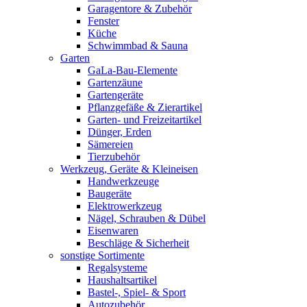
Garagentore & Zubehör
Fenster
Küche
Schwimmbad & Sauna
Garten
GaLa-Bau-Elemente
Gartenzäune
Gartengeräte
Pflanzgefäße & Zierartikel
Garten- und Freizeitartikel
Dünger, Erden
Sämereien
Tierzubehör
Werkzeug, Geräte & Kleineisen
Handwerkzeuge
Baugeräte
Elektrowerkzeug
Nägel, Schrauben & Dübel
Eisenwaren
Beschläge & Sicherheit
sonstige Sortimente
Regalsysteme
Haushaltsartikel
Bastel-, Spiel- & Sport
Autozubehör