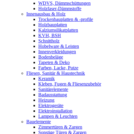
WDVS, Dämmschüttungen
Holzfaser-Dämmstoffe
Innenausbau & Holz
Trockenbauplatten & -profile
Holzbauplatten
Kalziumsilikatplatten
KVH, BSH
Schnittholz
Hobelware & Leisten
Innenverkleidungen
Bodenbeläge
Tapeten & Deko
Farben, Lacke, Putze
Fliesen, Sanitär & Haustechnik
Keramik
Kleben, Fugen & Fliesenzubehör
Sanitärelemente
Badausstattung
Heizung
Elektrogeräte
Elektroinstallation
Lampen & Leuchten
Bauelemente
Zimmertüren & Zargen
Sonstige Türen & Zargen