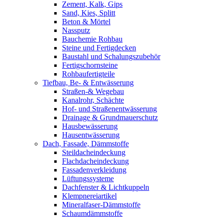
Zement, Kalk, Gips
Sand, Kies, Splitt
Beton & Mörtel
Nassputz
Bauchemie Rohbau
Steine und Fertigdecken
Baustahl und Schalungszubehör
Fertigschornsteine
Rohbaufertigteile
Tiefbau, Be- & Entwässerung
Straßen-& Wegebau
Kanalrohr, Schächte
Hof- und Straßenentwässerung
Drainage & Grundmauerschutz
Hausbewässerung
Hausentwässerung
Dach, Fassade, Dämmstoffe
Steildacheindeckung
Flachdacheindeckung
Fassadenverkleidung
Lüftungssysteme
Dachfenster & Lichtkuppeln
Klempnereiartikel
Mineralfaser-Dämmstoffe
Schaumdämmstoffe