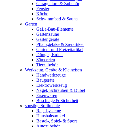
Garagentore & Zubehör
Fenster
Küche
Schwimmbad & Sauna
Garten
GaLa-Bau-Elemente
Gartenzäune
Gartengeräte
Pflanzgefäße & Zierartikel
Garten- und Freizeitartikel
Dünger, Erden
Sämereien
Tierzubehör
Werkzeug, Geräte & Kleineisen
Handwerkzeuge
Baugeräte
Elektrowerkzeug
Nägel, Schrauben & Dübel
Eisenwaren
Beschläge & Sicherheit
sonstige Sortimente
Regalsysteme
Haushaltsartikel
Bastel-, Spiel- & Sport
Autozubehör