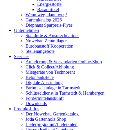
Energiestoffe
Basarartikel
Wenn weg, dann weg!
Gartenkatalog 2026
Diephaus Sparpreis-Flyer
Unternehmen
Standorte & Ansprechpartner
Nowebau Zentrallager
Eurobaustoff Kooperation
Stellenangebote
Services
Anlieferung & Versandarten Online-Shop
Click & Collect/Abholung
Mietgeräte von Technorent
Betontankstelle
Digitale Ausstellung
Farbmischanlage in Tarmstedt
Schlüsseldienst in Tarmstedt & Hambergen
Fördermittelauskunft
Downloads
Produkt-Infos
Der Nowebau Gartenkatalog
Joda Gartenholz Shop
Lieferprogramm/Lieferanten
Unsere Beilage/Angebote