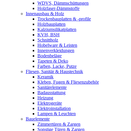
WDVS, Dämmschüttungen
Holzfaser-Dämmstoffe
Innenausbau & Holz
Trockenbauplatten & -profile
Holzbauplatten
Kalziumsilikatplatten
KVH, BSH
Schnittholz
Hobelware & Leisten
Innenverkleidungen
Bodenbeläge
Tapeten & Deko
Farben, Lacke, Putze
Fliesen, Sanitär & Haustechnik
Keramik
Kleben, Fugen & Fliesenzubehör
Sanitärelemente
Badausstattung
Heizung
Elektrogeräte
Elektroinstallation
Lampen & Leuchten
Bauelemente
Zimmertüren & Zargen
Sonstige Türen & Zargen