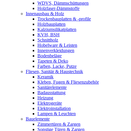
WDVS, Dämmschüttungen
Holzfaser-Dämmstoffe
Innenausbau & Holz
Trockenbauplatten & -profile
Holzbauplatten
Kalziumsilikatplatten
KVH, BSH
Schnittholz
Hobelware & Leisten
Innenverkleidungen
Bodenbeläge
Tapeten & Deko
Farben, Lacke, Putze
Fliesen, Sanitär & Haustechnik
Keramik
Kleben, Fugen & Fliesenzubehör
Sanitärelemente
Badausstattung
Heizung
Elektrogeräte
Elektroinstallation
Lampen & Leuchten
Bauelemente
Zimmertüren & Zargen
Sonstige Türen & Zargen