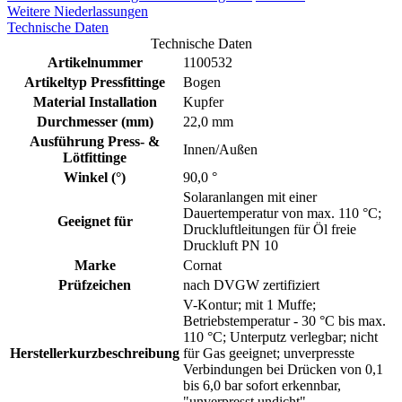
Weitere Niederlassungen
Technische Daten
Technische Daten
Artikelnummer
1100532
Artikeltyp Pressfittinge
Bogen
Material Installation
Kupfer
Durchmesser (mm)
22,0 mm
Ausführung Press- &
Innen/Außen
Lötfittinge
Winkel (°)
90,0 °
Solaranlangen mit einer
Dauertemperatur von max. 110 °C;
Geeignet für
Druckluftleitungen für Öl freie
Druckluft PN 10
Marke
Cornat
Prüfzeichen
nach DVGW zertifiziert
V-Kontur; mit 1 Muffe;
Betriebstemperatur - 30 °C bis max.
110 °C; Unterputz verlegbar; nicht
Herstellerkurzbeschreibung
für Gas geeignet; unverpresste
Verbindungen bei Drücken von 0,1
bis 6,0 bar sofort erkennbar,
"unverpresst undicht"