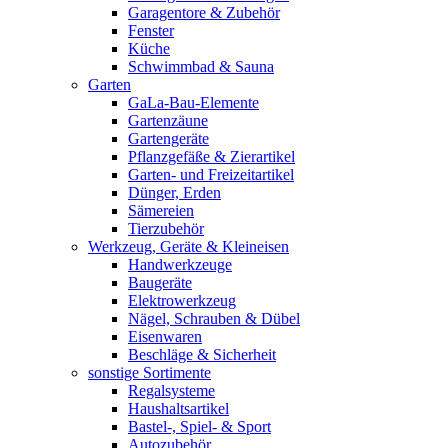
Garagentore & Zubehör
Fenster
Küche
Schwimmbad & Sauna
Garten
GaLa-Bau-Elemente
Gartenzäune
Gartengeräte
Pflanzgefäße & Zierartikel
Garten- und Freizeitartikel
Dünger, Erden
Sämereien
Tierzubehör
Werkzeug, Geräte & Kleineisen
Handwerkzeuge
Baugeräte
Elektrowerkzeug
Nägel, Schrauben & Dübel
Eisenwaren
Beschläge & Sicherheit
sonstige Sortimente
Regalsysteme
Haushaltsartikel
Bastel-, Spiel- & Sport
Autozubehör