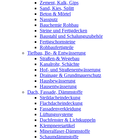
Zement, Kalk, Gips
Sand, Kies, Splitt
Beton & Mörtel
Nassputz
Bauchemie Rohbau
Steine und Fertigdecken
Baustahl und Schalungszubehör
Fertigschornsteine
Rohbaufertigteile
Tiefbau, Be- & Entwässerung
Straßen-& Wegebau
Kanalrohr, Schächte
Hof- und Straßenentwässerung
Drainage & Grundmauerschutz
Hausbewässerung
Hausentwässerung
Dach, Fassade, Dämmstoffe
Steildacheindeckung
Flachdacheindeckung
Fassadenverkleidung
Lüftungssysteme
Dachfenster & Lichtkuppeln
Klempnereiartikel
Mineralfaser-Dämmstoffe
Schaumdämmstoffe