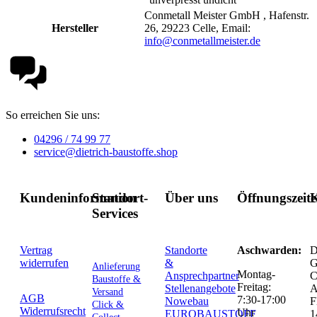
Conmetall Meister GmbH , Hafenstr.
Hersteller
26, 29223 Celle, Email:
info@conmetallmeister.de
So erreichen Sie uns:
04296 / 74 99 77
service@dietrich-baustoffe.shop
Kundeninformation
Standort-
Über uns
Öffnungszeit
K
Services
Vertrag
Standorte
Aschwarden:
D
widerrufen
&
G
Anlieferung
Montag-
Ansprechpartner
C
Baustoffe &
Freitag:
Stellenangebote
Versand
AGB
7:30-17:00
Nowebau
F
Click &
Widerrufsrecht
Uhr
EUROBAUSTOFF
1