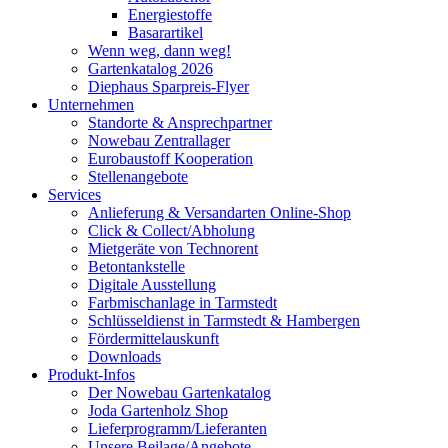
Energiestoffe
Basarartikel
Wenn weg, dann weg!
Gartenkatalog 2026
Diephaus Sparpreis-Flyer
Unternehmen
Standorte & Ansprechpartner
Nowebau Zentrallager
Eurobaustoff Kooperation
Stellenangebote
Services
Anlieferung & Versandarten Online-Shop
Click & Collect/Abholung
Mietgeräte von Technorent
Betontankstelle
Digitale Ausstellung
Farbmischanlage in Tarmstedt
Schlüsseldienst in Tarmstedt & Hambergen
Fördermittelauskunft
Downloads
Produkt-Infos
Der Nowebau Gartenkatalog
Joda Gartenholz Shop
Lieferprogramm/Lieferanten
Unsere Beilage/Angebote