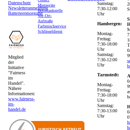
Collect
Datenschutz
Samstag:
2
Mietgeräte
Newsletteranmeldung
7:30-12:00
S
Betontankstelle
Batterieentsorgung
Uhr
Vor-Ort-
S
Aufmaße
Hambergen:
H
Farbmischservice
M
Schlüsseldienst
Montag-
7
Freitag:
1
7:30-18:00
T
Uhr
0
Samstag:
9
Mitglied
7:30-12:00
s
der
Uhr
b
Initiative
"Fairness
Tarmstedt:
A
im
0
Handel".
Montag-
9
Nähere
Freitag:
a
Informationen:
7:30-18:00
b
www.fairness-
Uhr
im-
Samstag:
H
handel.de
7:30-13:00
0
Uhr
0
h
b