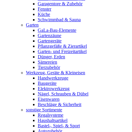
Garagentore & Zubehör
Fenster
Küche
Schwimmbad & Sauna
Garten
GaLa-Bau-Elemente
Gartenzäune
Gartengeräte
Pflanzgefäße & Zierartikel
Garten- und Freizeitartikel
Dünger, Erden
Sämereien
Tierzubehör
Werkzeug, Geräte & Kleineisen
Handwerkzeuge
Baugeräte
Elektrowerkzeug
Nägel, Schrauben & Dübel
Eisenwaren
Beschläge & Sicherheit
sonstige Sortimente
Regalsysteme
Haushaltsartikel
Bastel-, Spiel- & Sport
Autozubehör