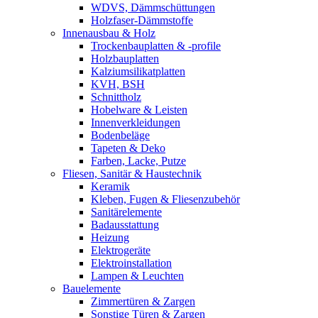
WDVS, Dämmschüttungen
Holzfaser-Dämmstoffe
Innenausbau & Holz
Trockenbauplatten & -profile
Holzbauplatten
Kalziumsilikatplatten
KVH, BSH
Schnittholz
Hobelware & Leisten
Innenverkleidungen
Bodenbeläge
Tapeten & Deko
Farben, Lacke, Putze
Fliesen, Sanitär & Haustechnik
Keramik
Kleben, Fugen & Fliesenzubehör
Sanitärelemente
Badausstattung
Heizung
Elektrogeräte
Elektroinstallation
Lampen & Leuchten
Bauelemente
Zimmertüren & Zargen
Sonstige Türen & Zargen