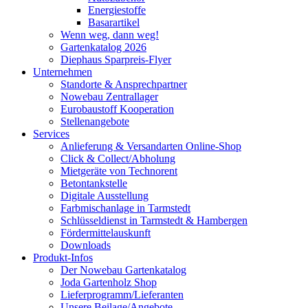
Energiestoffe
Basarartikel
Wenn weg, dann weg!
Gartenkatalog 2026
Diephaus Sparpreis-Flyer
Unternehmen
Standorte & Ansprechpartner
Nowebau Zentrallager
Eurobaustoff Kooperation
Stellenangebote
Services
Anlieferung & Versandarten Online-Shop
Click & Collect/Abholung
Mietgeräte von Technorent
Betontankstelle
Digitale Ausstellung
Farbmischanlage in Tarmstedt
Schlüsseldienst in Tarmstedt & Hambergen
Fördermittelauskunft
Downloads
Produkt-Infos
Der Nowebau Gartenkatalog
Joda Gartenholz Shop
Lieferprogramm/Lieferanten
Unsere Beilage/Angebote