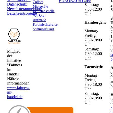
Uhr
EUROBAUSTOFF
1
Collect
Datenschutz
Samstag:
2
Mietgeräte
Newsletteranmeldung
7:30-12:00
S
Betontankstelle
Batterieentsorgung
Uhr
Vor-Ort-
S
Aufmaße
Hambergen:
H
Farbmischservice
M
Schlüsseldienst
Montag-
7
Freitag:
1
7:30-18:00
T
Uhr
0
Samstag:
9
Mitglied
7:30-12:00
s
der
Uhr
b
Initiative
"Fairness
Tarmstedt:
A
im
0
Handel".
Montag-
9
Nähere
Freitag:
a
Informationen:
7:30-18:00
b
www.fairness-
Uhr
im-
Samstag:
H
handel.de
7:30-13:00
0
Uhr
0
h
b