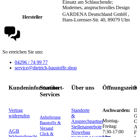
Einsatz am Schlauchende;
Modernes, anspruchsvolles Design
GARDENA Deutschland GmbH ,
Hersteller
Hans-Lorenser-Str. 40, 89079 Ulm
So erreichen Sie uns:
04296 / 74 99 77
service@dietrich-baustoffe.shop
Kundeninformation
Standort-
Über uns
Öffnungszeit
K
Services
Vertrag
Standorte
Aschwarden:
D
widerrufen
&
G
Anlieferung
Montag-
Ansprechpartner
C
Baustoffe &
Freitag:
Stellenangebote
Versand
AGB
7:30-17:00
Nowebau
F
Click &
Widerrufsrecht