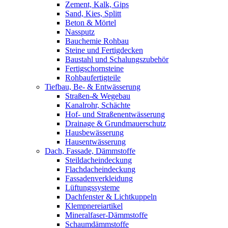
Zement, Kalk, Gips
Sand, Kies, Splitt
Beton & Mörtel
Nassputz
Bauchemie Rohbau
Steine und Fertigdecken
Baustahl und Schalungszubehör
Fertigschornsteine
Rohbaufertigteile
Tiefbau, Be- & Entwässerung
Straßen-& Wegebau
Kanalrohr, Schächte
Hof- und Straßenentwässerung
Drainage & Grundmauerschutz
Hausbewässerung
Hausentwässerung
Dach, Fassade, Dämmstoffe
Steildacheindeckung
Flachdacheindeckung
Fassadenverkleidung
Lüftungssysteme
Dachfenster & Lichtkuppeln
Klempnereiartikel
Mineralfaser-Dämmstoffe
Schaumdämmstoffe