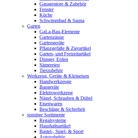
Garagentore & Zubehör
Fenster
Küche
Schwimmbad & Sauna
Garten
GaLa-Bau-Elemente
Gartenzäune
Gartengeräte
Pflanzgefäße & Zierartikel
Garten- und Freizeitartikel
Dünger, Erden
Sämereien
Tierzubehör
Werkzeug, Geräte & Kleineisen
Handwerkzeuge
Baugeräte
Elektrowerkzeug
Nägel, Schrauben & Dübel
Eisenwaren
Beschläge & Sicherheit
sonstige Sortimente
Regalsysteme
Haushaltsartikel
Bastel-, Spiel- & Sport
Autozubehör