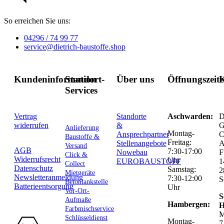
So erreichen Sie uns:
04296 / 74 99 77
service@dietrich-baustoffe.shop
Kundeninformation
Standort-
Über uns
Öffnungszeit
K
Services
Vertrag
Standorte
Aschwarden:
D
widerrufen
&
G
Anlieferung
Montag-
Ansprechpartner
C
Baustoffe &
Freitag:
Stellenangebote
Versand
AGB
7:30-17:00
Nowebau
F
Click &
Widerrufsrecht
Uhr
EUROBAUSTOFF
1
Collect
Datenschutz
Samstag:
2
Mietgeräte
Newsletteranmeldung
7:30-12:00
S
Betontankstelle
Batterieentsorgung
Uhr
Vor-Ort-
S
Aufmaße
Hambergen:
H
Farbmischservice
M
Schlüsseldienst
Montag-
7