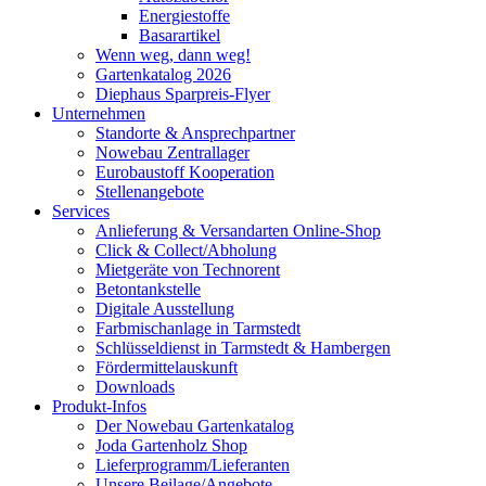
Energiestoffe
Basarartikel
Wenn weg, dann weg!
Gartenkatalog 2026
Diephaus Sparpreis-Flyer
Unternehmen
Standorte & Ansprechpartner
Nowebau Zentrallager
Eurobaustoff Kooperation
Stellenangebote
Services
Anlieferung & Versandarten Online-Shop
Click & Collect/Abholung
Mietgeräte von Technorent
Betontankstelle
Digitale Ausstellung
Farbmischanlage in Tarmstedt
Schlüsseldienst in Tarmstedt & Hambergen
Fördermittelauskunft
Downloads
Produkt-Infos
Der Nowebau Gartenkatalog
Joda Gartenholz Shop
Lieferprogramm/Lieferanten
Unsere Beilage/Angebote