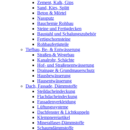
Zement, Kalk, Gips
Sand, Kies, Splitt
Beton & Mörtel
Nassputz
Bauchemie Rohbau
Steine und Fertigdecken
Baustahl und Schalungszubehör
Fertigschornsteine
Rohbaufertigteile
Tiefbau, Be- & Entwässerung
Straßen-& Wegebau
Kanalrohr, Schächte
Hof- und Straßenentwässerung
Drainage & Grundmauerschutz
Hausbewässerung
Hausentwässerung
Dach, Fassade, Dämmstoffe
Steildacheindeckung
Flachdacheindeckung
Fassadenverkleidung
Lüftungssysteme
Dachfenster & Lichtkuppeln
Klempnereiartikel
Mineralfaser-Dämmstoffe
Schaumdämmstoffe