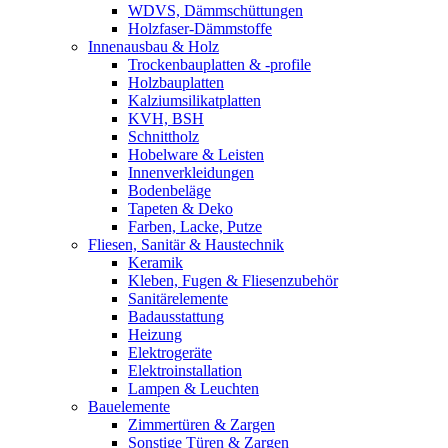
WDVS, Dämmschüttungen
Holzfaser-Dämmstoffe
Innenausbau & Holz
Trockenbauplatten & -profile
Holzbauplatten
Kalziumsilikatplatten
KVH, BSH
Schnittholz
Hobelware & Leisten
Innenverkleidungen
Bodenbeläge
Tapeten & Deko
Farben, Lacke, Putze
Fliesen, Sanitär & Haustechnik
Keramik
Kleben, Fugen & Fliesenzubehör
Sanitärelemente
Badausstattung
Heizung
Elektrogeräte
Elektroinstallation
Lampen & Leuchten
Bauelemente
Zimmertüren & Zargen
Sonstige Türen & Zargen