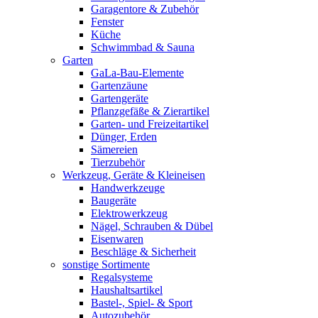
Garagentore & Zubehör
Fenster
Küche
Schwimmbad & Sauna
Garten
GaLa-Bau-Elemente
Gartenzäune
Gartengeräte
Pflanzgefäße & Zierartikel
Garten- und Freizeitartikel
Dünger, Erden
Sämereien
Tierzubehör
Werkzeug, Geräte & Kleineisen
Handwerkzeuge
Baugeräte
Elektrowerkzeug
Nägel, Schrauben & Dübel
Eisenwaren
Beschläge & Sicherheit
sonstige Sortimente
Regalsysteme
Haushaltsartikel
Bastel-, Spiel- & Sport
Autozubehör