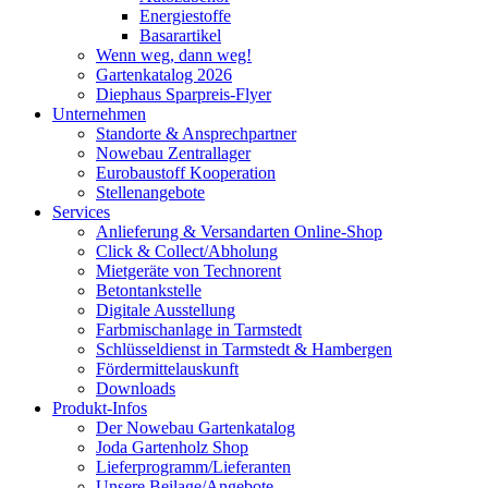
Energiestoffe
Basarartikel
Wenn weg, dann weg!
Gartenkatalog 2026
Diephaus Sparpreis-Flyer
Unternehmen
Standorte & Ansprechpartner
Nowebau Zentrallager
Eurobaustoff Kooperation
Stellenangebote
Services
Anlieferung & Versandarten Online-Shop
Click & Collect/Abholung
Mietgeräte von Technorent
Betontankstelle
Digitale Ausstellung
Farbmischanlage in Tarmstedt
Schlüsseldienst in Tarmstedt & Hambergen
Fördermittelauskunft
Downloads
Produkt-Infos
Der Nowebau Gartenkatalog
Joda Gartenholz Shop
Lieferprogramm/Lieferanten
Unsere Beilage/Angebote