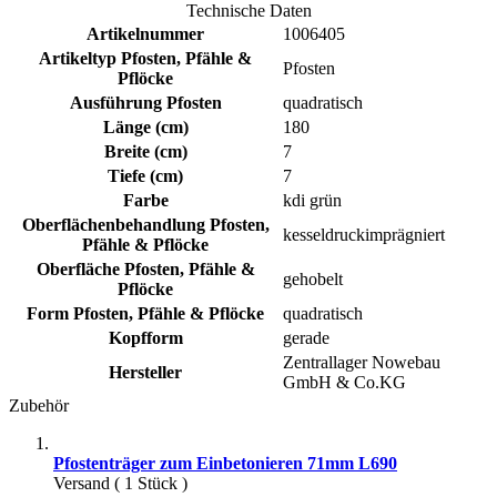
Technische Daten
Artikelnummer
1006405
Artikeltyp Pfosten, Pfähle &
Pfosten
Pflöcke
Ausführung Pfosten
quadratisch
Länge (cm)
180
Breite (cm)
7
Tiefe (cm)
7
Farbe
kdi grün
Oberflächenbehandlung Pfosten,
kesseldruckimprägniert
Pfähle & Pflöcke
Oberfläche Pfosten, Pfähle &
gehobelt
Pflöcke
Form Pfosten, Pfähle & Pflöcke
quadratisch
Kopfform
gerade
Zentrallager Nowebau
Hersteller
GmbH & Co.KG
Zubehör
Pfostenträger zum Einbetonieren 71mm L690
Versand ( 1 Stück )