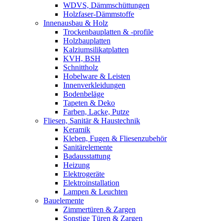
WDVS, Dämmschüttungen
Holzfaser-Dämmstoffe
Innenausbau & Holz
Trockenbauplatten & -profile
Holzbauplatten
Kalziumsilikatplatten
KVH, BSH
Schnittholz
Hobelware & Leisten
Innenverkleidungen
Bodenbeläge
Tapeten & Deko
Farben, Lacke, Putze
Fliesen, Sanitär & Haustechnik
Keramik
Kleben, Fugen & Fliesenzubehör
Sanitärelemente
Badausstattung
Heizung
Elektrogeräte
Elektroinstallation
Lampen & Leuchten
Bauelemente
Zimmertüren & Zargen
Sonstige Türen & Zargen