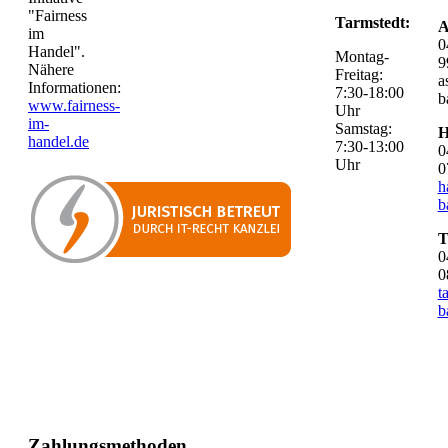
"Fairness
Tarmstedt:
A
im
0
Handel".
Montag-
9
Nähere
Freitag:
a
Informationen:
7:30-18:00
b
www.fairness-
Uhr
im-
Samstag:
H
handel.de
7:30-13:00
0
Uhr
0
h
b
T
0
0
t
b
Zahlungsmethoden