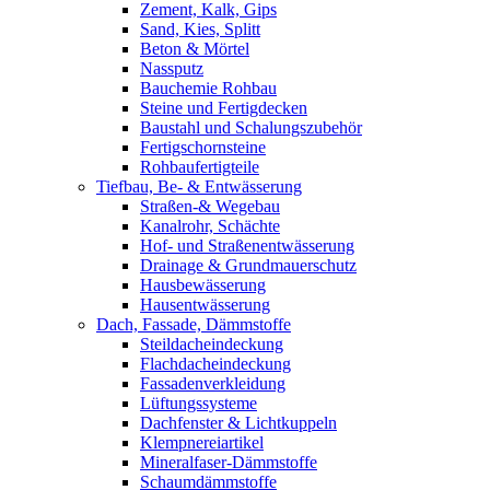
Zement, Kalk, Gips
Sand, Kies, Splitt
Beton & Mörtel
Nassputz
Bauchemie Rohbau
Steine und Fertigdecken
Baustahl und Schalungszubehör
Fertigschornsteine
Rohbaufertigteile
Tiefbau, Be- & Entwässerung
Straßen-& Wegebau
Kanalrohr, Schächte
Hof- und Straßenentwässerung
Drainage & Grundmauerschutz
Hausbewässerung
Hausentwässerung
Dach, Fassade, Dämmstoffe
Steildacheindeckung
Flachdacheindeckung
Fassadenverkleidung
Lüftungssysteme
Dachfenster & Lichtkuppeln
Klempnereiartikel
Mineralfaser-Dämmstoffe
Schaumdämmstoffe