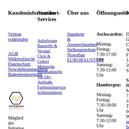
Kundeninformation
Standort-
Über uns
Öffnungszeit
K
Services
Vertrag
Standorte
Aschwarden:
D
widerrufen
&
G
Anlieferung
Montag-
Ansprechpartner
C
Baustoffe &
Freitag:
Stellenangebote
Versand
AGB
7:30-17:00
Nowebau
F
Click &
Widerrufsrecht
Uhr
EUROBAUSTOFF
1
Collect
Datenschutz
Samstag:
2
Mietgeräte
Newsletteranmeldung
7:30-12:00
S
Betontankstelle
Batterieentsorgung
Uhr
Vor-Ort-
S
Aufmaße
Hambergen:
H
Farbmischservice
M
Schlüsseldienst
Montag-
7
Freitag:
1
7:30-18:00
T
Uhr
0
Samstag:
9
Mitglied
7:30-12:00
s
der
Uhr
b
Initiative