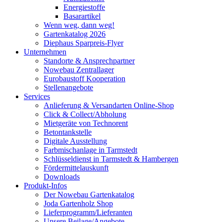
Energiestoffe
Basarartikel
Wenn weg, dann weg!
Gartenkatalog 2026
Diephaus Sparpreis-Flyer
Unternehmen
Standorte & Ansprechpartner
Nowebau Zentrallager
Eurobaustoff Kooperation
Stellenangebote
Services
Anlieferung & Versandarten Online-Shop
Click & Collect/Abholung
Mietgeräte von Technorent
Betontankstelle
Digitale Ausstellung
Farbmischanlage in Tarmstedt
Schlüsseldienst in Tarmstedt & Hambergen
Fördermittelauskunft
Downloads
Produkt-Infos
Der Nowebau Gartenkatalog
Joda Gartenholz Shop
Lieferprogramm/Lieferanten
Unsere Beilage/Angebote