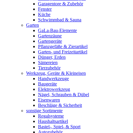
Garagentore & Zubehör
Fenster
Küche
Schwimmbad & Sauna
Garten
GaLa-Bau-Elemente
Gartenzäune
Gartengeräte
Pflanzgefäße & Zierartikel
Garten- und Freizeitartikel
Dünger, Erden
Sämereien
Tierzubehör
Werkzeug, Geräte & Kleineisen
Handwerkzeuge
Baugeräte
Elektrowerkzeug
Nägel, Schrauben & Dübel
Eisenwaren
Beschläge & Sicherheit
sonstige Sortimente
Regalsysteme
Haushaltsartikel
Bastel-, Spiel- & Sport
Autozubehör