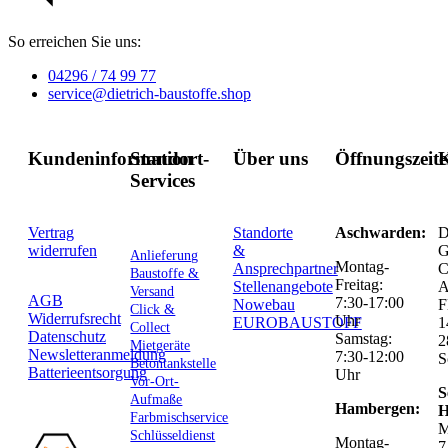
So erreichen Sie uns:
04296 / 74 99 77
service@dietrich-baustoffe.shop
Kundeninformation
Standort-
Über uns
Öffnungszeit
K
Services
Vertrag
Standorte
Aschwarden:
D
widerrufen
&
G
Anlieferung
Montag-
Ansprechpartner
C
Baustoffe &
Freitag:
Stellenangebote
Versand
AGB
7:30-17:00
Nowebau
F
Click &
Widerrufsrecht
Uhr
EUROBAUSTOFF
1
Collect
Datenschutz
Samstag:
2
Mietgeräte
Newsletteranmeldung
7:30-12:00
S
Betontankstelle
Batterieentsorgung
Uhr
Vor-Ort-
S
Aufmaße
Hambergen:
H
Farbmischservice
M
Schlüsseldienst
Montag-
7