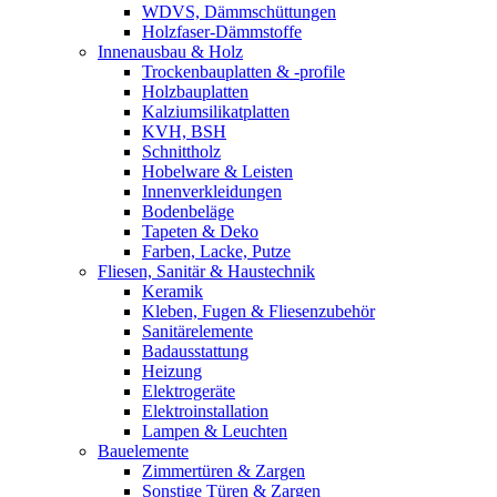
WDVS, Dämmschüttungen
Holzfaser-Dämmstoffe
Innenausbau & Holz
Trockenbauplatten & -profile
Holzbauplatten
Kalziumsilikatplatten
KVH, BSH
Schnittholz
Hobelware & Leisten
Innenverkleidungen
Bodenbeläge
Tapeten & Deko
Farben, Lacke, Putze
Fliesen, Sanitär & Haustechnik
Keramik
Kleben, Fugen & Fliesenzubehör
Sanitärelemente
Badausstattung
Heizung
Elektrogeräte
Elektroinstallation
Lampen & Leuchten
Bauelemente
Zimmertüren & Zargen
Sonstige Türen & Zargen