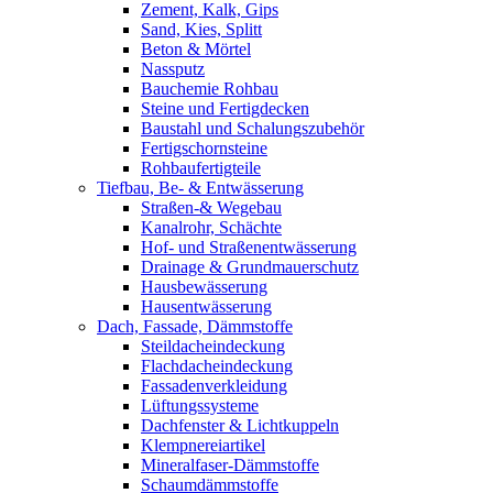
Zement, Kalk, Gips
Sand, Kies, Splitt
Beton & Mörtel
Nassputz
Bauchemie Rohbau
Steine und Fertigdecken
Baustahl und Schalungszubehör
Fertigschornsteine
Rohbaufertigteile
Tiefbau, Be- & Entwässerung
Straßen-& Wegebau
Kanalrohr, Schächte
Hof- und Straßenentwässerung
Drainage & Grundmauerschutz
Hausbewässerung
Hausentwässerung
Dach, Fassade, Dämmstoffe
Steildacheindeckung
Flachdacheindeckung
Fassadenverkleidung
Lüftungssysteme
Dachfenster & Lichtkuppeln
Klempnereiartikel
Mineralfaser-Dämmstoffe
Schaumdämmstoffe