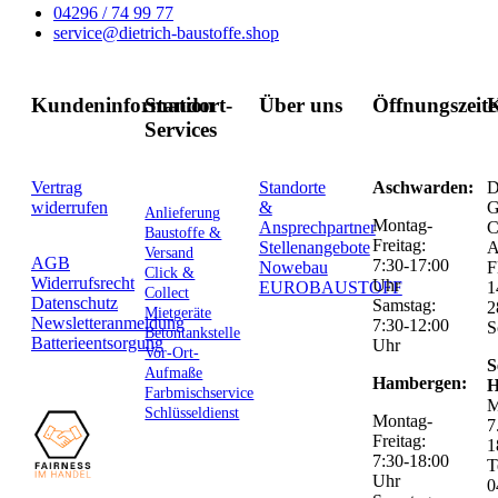
04296 / 74 99 77
service@dietrich-baustoffe.shop
Kundeninformation
Standort-
Über uns
Öffnungszeit
K
Services
Vertrag
Standorte
Aschwarden:
D
widerrufen
&
G
Anlieferung
Montag-
Ansprechpartner
C
Baustoffe &
Freitag:
Stellenangebote
Versand
AGB
7:30-17:00
Nowebau
F
Click &
Widerrufsrecht
Uhr
EUROBAUSTOFF
1
Collect
Datenschutz
Samstag:
2
Mietgeräte
Newsletteranmeldung
7:30-12:00
S
Betontankstelle
Batterieentsorgung
Uhr
Vor-Ort-
S
Aufmaße
Hambergen:
H
Farbmischservice
M
Schlüsseldienst
Montag-
7
Freitag:
1
7:30-18:00
T
Uhr
0