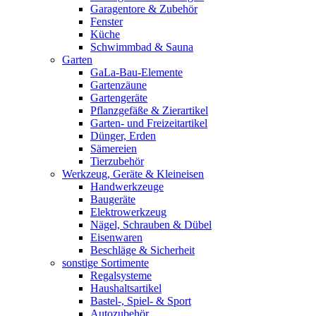
Garagentore & Zubehör
Fenster
Küche
Schwimmbad & Sauna
Garten
GaLa-Bau-Elemente
Gartenzäune
Gartengeräte
Pflanzgefäße & Zierartikel
Garten- und Freizeitartikel
Dünger, Erden
Sämereien
Tierzubehör
Werkzeug, Geräte & Kleineisen
Handwerkzeuge
Baugeräte
Elektrowerkzeug
Nägel, Schrauben & Dübel
Eisenwaren
Beschläge & Sicherheit
sonstige Sortimente
Regalsysteme
Haushaltsartikel
Bastel-, Spiel- & Sport
Autozubehör