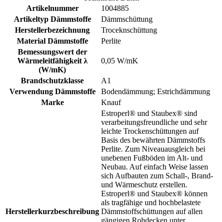
Artikelnummer
1004885
Artikeltyp Dämmstoffe
Dämmschüttung
Herstellerbezeichnung
Troceknschüttung
Material Dämmstoffe
Perlite
Bemessungswert der
Wärmeleitfähigkeit λ
0,05 W/mK
(W/mK)
Brandschutzklasse
A1
Verwendung Dämmstoffe
Bodendämmung; Estrichdämmung
Marke
Knauf
Estroperl® und Staubex® sind
verarbeitungsfreundliche und sehr
leichte Trockenschüttungen auf
Basis des bewährten Dämmstoffs
Perlite. Zum Niveauausgleich bei
unebenen Fußböden im Alt- und
Neubau. Auf einfach Weise lassen
sich Aufbauten zum Schall-, Brand-
und Wärmeschutz erstellen.
Estroperl® und Staubex® können
als tragfähige und hochbelastete
Herstellerkurzbeschreibung
Dämmstoffschüttungen auf allen
gängigen Rohdecken unter