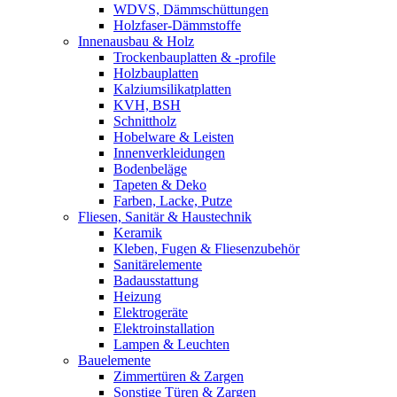
WDVS, Dämmschüttungen
Holzfaser-Dämmstoffe
Innenausbau & Holz
Trockenbauplatten & -profile
Holzbauplatten
Kalziumsilikatplatten
KVH, BSH
Schnittholz
Hobelware & Leisten
Innenverkleidungen
Bodenbeläge
Tapeten & Deko
Farben, Lacke, Putze
Fliesen, Sanitär & Haustechnik
Keramik
Kleben, Fugen & Fliesenzubehör
Sanitärelemente
Badausstattung
Heizung
Elektrogeräte
Elektroinstallation
Lampen & Leuchten
Bauelemente
Zimmertüren & Zargen
Sonstige Türen & Zargen