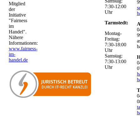
Samstag:
9
Mitglied
7:30-12:00
s
der
Uhr
b
Initiative
"Fairness
Tarmstedt:
A
im
0
Handel".
Montag-
9
Nähere
Freitag:
a
Informationen:
7:30-18:00
b
www.fairness-
Uhr
im-
Samstag:
H
handel.de
7:30-13:00
0
Uhr
0
h
b
T
0
0
t
b