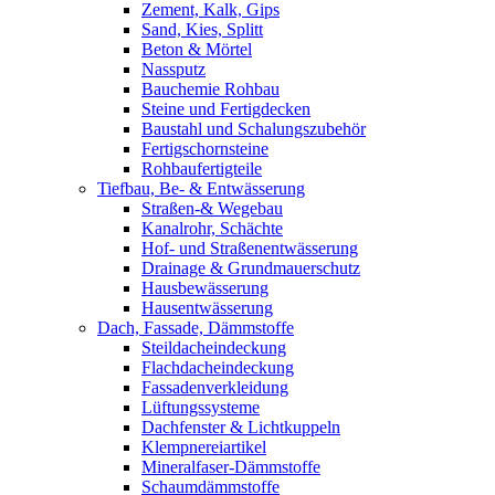
Zement, Kalk, Gips
Sand, Kies, Splitt
Beton & Mörtel
Nassputz
Bauchemie Rohbau
Steine und Fertigdecken
Baustahl und Schalungszubehör
Fertigschornsteine
Rohbaufertigteile
Tiefbau, Be- & Entwässerung
Straßen-& Wegebau
Kanalrohr, Schächte
Hof- und Straßenentwässerung
Drainage & Grundmauerschutz
Hausbewässerung
Hausentwässerung
Dach, Fassade, Dämmstoffe
Steildacheindeckung
Flachdacheindeckung
Fassadenverkleidung
Lüftungssysteme
Dachfenster & Lichtkuppeln
Klempnereiartikel
Mineralfaser-Dämmstoffe
Schaumdämmstoffe