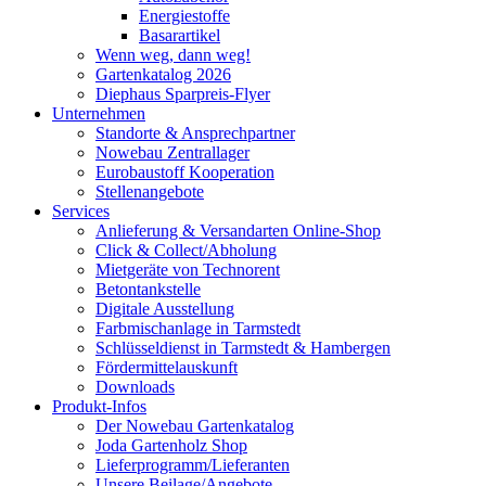
Energiestoffe
Basarartikel
Wenn weg, dann weg!
Gartenkatalog 2026
Diephaus Sparpreis-Flyer
Unternehmen
Standorte & Ansprechpartner
Nowebau Zentrallager
Eurobaustoff Kooperation
Stellenangebote
Services
Anlieferung & Versandarten Online-Shop
Click & Collect/Abholung
Mietgeräte von Technorent
Betontankstelle
Digitale Ausstellung
Farbmischanlage in Tarmstedt
Schlüsseldienst in Tarmstedt & Hambergen
Fördermittelauskunft
Downloads
Produkt-Infos
Der Nowebau Gartenkatalog
Joda Gartenholz Shop
Lieferprogramm/Lieferanten
Unsere Beilage/Angebote