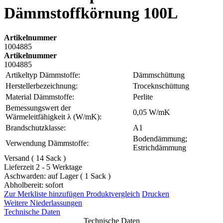
Dämmstoffkörnung 100L
Artikelnummer
1004885
Artikelnummer
1004885
Artikeltyp Dämmstoffe:
Dämmschüttung
Herstellerbezeichnung:
Troceknschüttung
Material Dämmstoffe:
Perlite
Bemessungswert der
0,05 W/mK
Wärmeleitfähigkeit λ (W/mK):
Brandschutzklasse:
A1
Bodendämmung;
Verwendung Dämmstoffe:
Estrichdämmung
Versand ( 14 Sack )
Lieferzeit 2 - 5 Werktage
Aschwarden: auf Lager ( 1 Sack )
Abholbereit: sofort
Zur Merkliste hinzufügen
Produktvergleich
Drucken
Weitere Niederlassungen
Technische Daten
Technische Daten