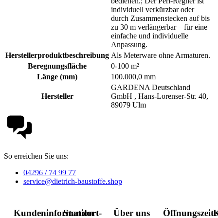
bedienen.; Der Perl-Regner ist
individuell verkürzbar oder
durch Zusammenstecken auf bis
zu 30 m verlängerbar – für eine
einfache und individuelle
Anpassung.
Herstellerproduktbeschreibung
Als Meterware ohne Armaturen.
Beregnungsfläche
0-100 m²
Länge (mm)
100.000,0 mm
GARDENA Deutschland
Hersteller
GmbH , Hans-Lorenser-Str. 40,
89079 Ulm
So erreichen Sie uns:
04296 / 74 99 77
service@dietrich-baustoffe.shop
Kundeninformation
Standort-
Über uns
Öffnungszeit
K