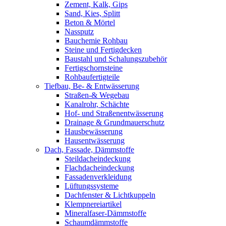
Zement, Kalk, Gips
Sand, Kies, Splitt
Beton & Mörtel
Nassputz
Bauchemie Rohbau
Steine und Fertigdecken
Baustahl und Schalungszubehör
Fertigschornsteine
Rohbaufertigteile
Tiefbau, Be- & Entwässerung
Straßen-& Wegebau
Kanalrohr, Schächte
Hof- und Straßenentwässerung
Drainage & Grundmauerschutz
Hausbewässerung
Hausentwässerung
Dach, Fassade, Dämmstoffe
Steildacheindeckung
Flachdacheindeckung
Fassadenverkleidung
Lüftungssysteme
Dachfenster & Lichtkuppeln
Klempnereiartikel
Mineralfaser-Dämmstoffe
Schaumdämmstoffe