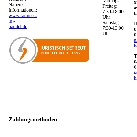
Montag-
9
Nähere
Freitag:
a
Informationen:
7:30-18:00
b
www.fairness-
Uhr
im-
Samstag:
H
handel.de
7:30-13:00
0
Uhr
0
h
b
T
0
0
t
b
Zahlungsmethoden