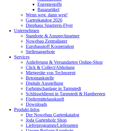
Energiestoffe
Basarartikel
Wenn weg, dann weg!
Gartenkatalog 2026
Diephaus Sparpreis-Flyer
Unternehmen
Standorte & Ansprechpartner
Nowebau Zentrallager
Eurobaustoff Kooperation
Stellenangebote
Services
Anlieferung & Versandarten Online-Shop
Click & Collect/Abholung
Mietgeräte von Technorent
Betontankstelle
Digitale Ausstellung
Farbmischanlage in Tarmstedt
Schlüsseldienst in Tarmstedt & Hambergen
Fördermittelauskunft
Downloads
Produkt-Infos
Der Nowebau Gartenkatalog
Joda Gartenholz Shop
Lieferprogramm/Lieferanten
Unsere Beilage/Angebote