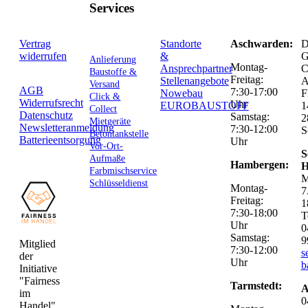
Services
Vertrag
Standorte
Aschwarden:
D
widerrufen
&
G
Anlieferung
Montag-
Ansprechpartner
C
Baustoffe &
Freitag:
Stellenangebote
Versand
AGB
7:30-17:00
Nowebau
F
Click &
Widerrufsrecht
Uhr
EUROBAUSTOFF
1
Collect
Datenschutz
Samstag:
2
Mietgeräte
Newsletteranmeldung
7:30-12:00
S
Betontankstelle
Batterieentsorgung
Uhr
Vor-Ort-
S
Aufmaße
Hambergen:
H
Farbmischservice
M
Schlüsseldienst
Montag-
7
Freitag:
1
7:30-18:00
T
Uhr
0
Samstag:
9
Mitglied
7:30-12:00
s
der
Uhr
b
Initiative
"Fairness
Tarmstedt:
A
im
0
Handel".