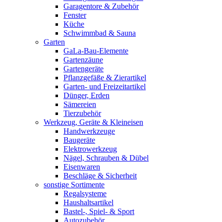
Garagentore & Zubehör
Fenster
Küche
Schwimmbad & Sauna
Garten
GaLa-Bau-Elemente
Gartenzäune
Gartengeräte
Pflanzgefäße & Zierartikel
Garten- und Freizeitartikel
Dünger, Erden
Sämereien
Tierzubehör
Werkzeug, Geräte & Kleineisen
Handwerkzeuge
Baugeräte
Elektrowerkzeug
Nägel, Schrauben & Dübel
Eisenwaren
Beschläge & Sicherheit
sonstige Sortimente
Regalsysteme
Haushaltsartikel
Bastel-, Spiel- & Sport
Autozubehör