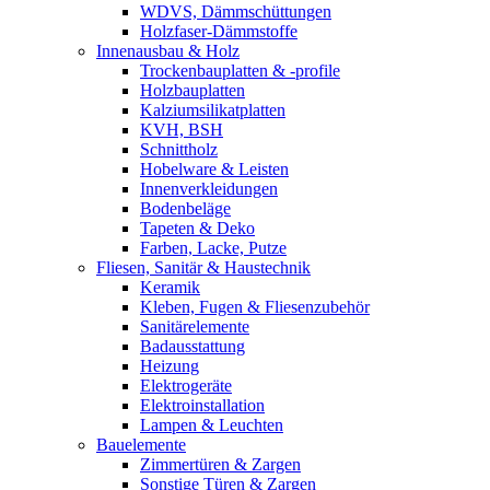
WDVS, Dämmschüttungen
Holzfaser-Dämmstoffe
Innenausbau & Holz
Trockenbauplatten & -profile
Holzbauplatten
Kalziumsilikatplatten
KVH, BSH
Schnittholz
Hobelware & Leisten
Innenverkleidungen
Bodenbeläge
Tapeten & Deko
Farben, Lacke, Putze
Fliesen, Sanitär & Haustechnik
Keramik
Kleben, Fugen & Fliesenzubehör
Sanitärelemente
Badausstattung
Heizung
Elektrogeräte
Elektroinstallation
Lampen & Leuchten
Bauelemente
Zimmertüren & Zargen
Sonstige Türen & Zargen