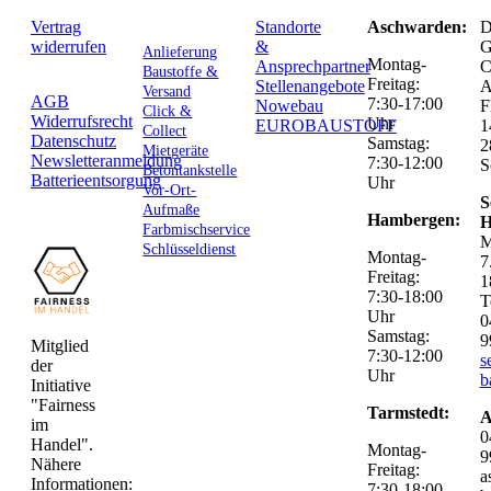
Vertrag
Standorte
Aschwarden:
D
widerrufen
&
G
Anlieferung
Montag-
Ansprechpartner
C
Baustoffe &
Freitag:
Stellenangebote
Versand
AGB
7:30-17:00
Nowebau
F
Click &
Widerrufsrecht
Uhr
EUROBAUSTOFF
1
Collect
Datenschutz
Samstag:
2
Mietgeräte
Newsletteranmeldung
7:30-12:00
S
Betontankstelle
Batterieentsorgung
Uhr
Vor-Ort-
S
Aufmaße
Hambergen:
H
Farbmischservice
M
Schlüsseldienst
Montag-
7
Freitag:
1
7:30-18:00
T
Uhr
0
Samstag:
9
Mitglied
7:30-12:00
s
der
Uhr
b
Initiative
"Fairness
Tarmstedt:
A
im
0
Handel".
Montag-
9
Nähere
Freitag:
a
Informationen:
7:30-18:00