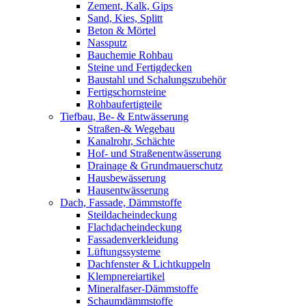
Zement, Kalk, Gips
Sand, Kies, Splitt
Beton & Mörtel
Nassputz
Bauchemie Rohbau
Steine und Fertigdecken
Baustahl und Schalungszubehör
Fertigschornsteine
Rohbaufertigteile
Tiefbau, Be- & Entwässerung
Straßen-& Wegebau
Kanalrohr, Schächte
Hof- und Straßenentwässerung
Drainage & Grundmauerschutz
Hausbewässerung
Hausentwässerung
Dach, Fassade, Dämmstoffe
Steildacheindeckung
Flachdacheindeckung
Fassadenverkleidung
Lüftungssysteme
Dachfenster & Lichtkuppeln
Klempnereiartikel
Mineralfaser-Dämmstoffe
Schaumdämmstoffe