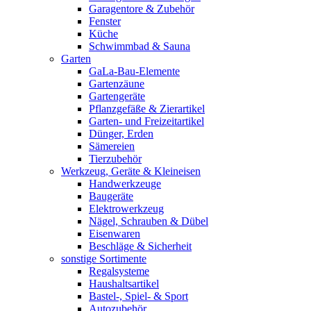
Garagentore & Zubehör
Fenster
Küche
Schwimmbad & Sauna
Garten
GaLa-Bau-Elemente
Gartenzäune
Gartengeräte
Pflanzgefäße & Zierartikel
Garten- und Freizeitartikel
Dünger, Erden
Sämereien
Tierzubehör
Werkzeug, Geräte & Kleineisen
Handwerkzeuge
Baugeräte
Elektrowerkzeug
Nägel, Schrauben & Dübel
Eisenwaren
Beschläge & Sicherheit
sonstige Sortimente
Regalsysteme
Haushaltsartikel
Bastel-, Spiel- & Sport
Autozubehör