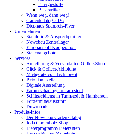
Energiestoffe
Basarartikel
Wenn weg, dann weg!
Gartenkatalog 2026
Diephaus Sparpreis-Flyer
Unternehmen
Standorte & Ansprechpartner
Nowebau Zentrallager
Eurobaustoff Kooperation
Stellenangebote
Services
Anlieferung & Versandarten Online-Shop
Click & Collect/Abholung
Mietgeräte von Technorent
Betontankstelle
Digitale Ausstellung
Farbmischanlage in Tarmstedt
Schlüsseldienst in Tarmstedt & Hambergen
Fördermittelauskunft
Downloads
Produkt-Infos
Der Nowebau Gartenkatalog
Joda Gartenholz Shop
Lieferprogramm/Lieferanten
Unsere Beilage/Angebote