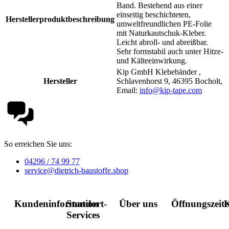
Band. Bestehend aus einer
einseitig beschichteten,
Herstellerproduktbeschreibung
umweltfreundlichen PE-Folie
mit Naturkautschuk-Kleber.
Leicht abroll- und abreißbar.
Sehr formstabil auch unter Hitze-
und Kälteeinwirkung.
Kip GmbH Klebebänder ,
Hersteller
Schlavenhorst 9, 46395 Bocholt,
Email:
info@kip-tape.com
So erreichen Sie uns:
04296 / 74 99 77
service@dietrich-baustoffe.shop
Kundeninformation
Standort-
Über uns
Öffnungszeit
K
Services