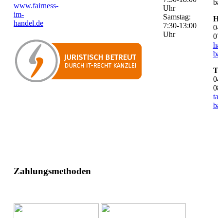
b
www.fairness-
Uhr
im-
Samstag:
H
handel.de
7:30-13:00
0
Uhr
0
h
b
T
0
0
t
b
Zahlungsmethoden