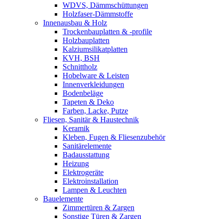
WDVS, Dämmschüttungen
Holzfaser-Dämmstoffe
Innenausbau & Holz
Trockenbauplatten & -profile
Holzbauplatten
Kalziumsilikatplatten
KVH, BSH
Schnittholz
Hobelware & Leisten
Innenverkleidungen
Bodenbeläge
Tapeten & Deko
Farben, Lacke, Putze
Fliesen, Sanitär & Haustechnik
Keramik
Kleben, Fugen & Fliesenzubehör
Sanitärelemente
Badausstattung
Heizung
Elektrogeräte
Elektroinstallation
Lampen & Leuchten
Bauelemente
Zimmertüren & Zargen
Sonstige Türen & Zargen