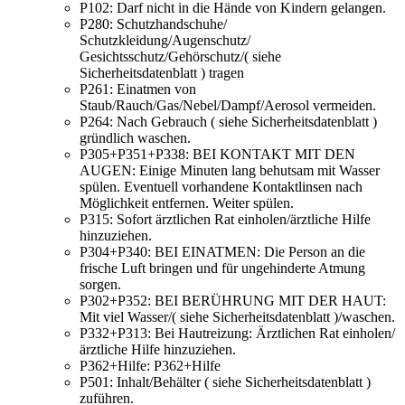
P102:
Darf nicht in die Hände von Kindern gelangen.
P280:
Schutzhandschuhe/
Schutzkleidung/Augenschutz/
Gesichtsschutz/Gehörschutz/( siehe
Sicherheitsdatenblatt ) tragen
P261:
Einatmen von
Staub/Rauch/Gas/Nebel/Dampf/Aerosol vermeiden.
P264:
Nach Gebrauch ( siehe Sicherheitsdatenblatt )
gründlich waschen.
P305+P351+P338:
BEI KONTAKT MIT DEN
AUGEN: Einige Minuten lang behutsam mit Wasser
spülen. Eventuell vorhandene Kontaktlinsen nach
Möglichkeit entfernen. Weiter spülen.
P315:
Sofort ärztlichen Rat einholen/ärztliche Hilfe
hinzuziehen.
P304+P340:
BEI EINATMEN: Die Person an die
frische Luft bringen und für ungehinderte Atmung
sorgen.
P302+P352:
BEI BERÜHRUNG MIT DER HAUT:
Mit viel Wasser/( siehe Sicherheitsdatenblatt )/waschen.
P332+P313:
Bei Hautreizung: Ärztlichen Rat einholen/
ärztliche Hilfe hinzuziehen.
P362+Hilfe:
P362+Hilfe
P501:
Inhalt/Behälter ( siehe Sicherheitsdatenblatt )
zuführen.