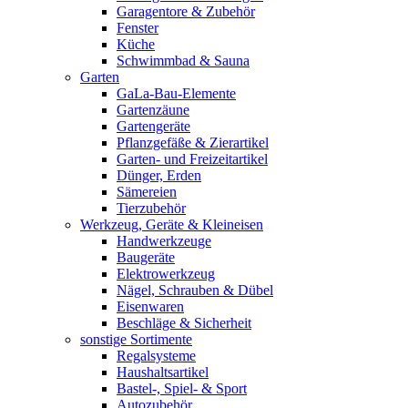
Garagentore & Zubehör
Fenster
Küche
Schwimmbad & Sauna
Garten
GaLa-Bau-Elemente
Gartenzäune
Gartengeräte
Pflanzgefäße & Zierartikel
Garten- und Freizeitartikel
Dünger, Erden
Sämereien
Tierzubehör
Werkzeug, Geräte & Kleineisen
Handwerkzeuge
Baugeräte
Elektrowerkzeug
Nägel, Schrauben & Dübel
Eisenwaren
Beschläge & Sicherheit
sonstige Sortimente
Regalsysteme
Haushaltsartikel
Bastel-, Spiel- & Sport
Autozubehör