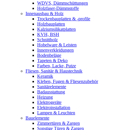
WDVS, Dämmschüttungen
Holzfaser-Dämmstoffe
Innenausbau & Holz
Trockenbauplatten & -profile
Holzbauplatten
Kalziumsilikatplatten
KVH, BSH
Schnittholz
Hobelware & Leisten
Innenverkleidungen
Bodenbeläge
Tapeten & Deko
Farben, Lacke, Putze
Fliesen, Sanitär & Haustechnik
Keramik
Kleben, Fugen & Fliesenzubehör
Sanitärelemente
Badausstattung
Heizung
Elektrogeräte
Elektroinstallation
Lampen & Leuchten
Bauelemente
Zimmertüren & Zargen
Sonstige Türen & Zargen