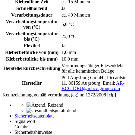
Klebeoffene Zeit
ca. 15 Minuten
Schnellhärtend
Ja
Verarbeitungsdauer
ca. 40 Minuten
Verarbeitungstemperatur
5,0 °C
von (°C)
Verarbeitungstemperatur
25,0 °C
bis (°C)
Flexibel
Ja
Kleberbettdicke von (mm)
1,0 mm
Kleberbettdicke bis (mm)
10,0 mm
Verformungsfähiger Fliesenkleber
Herstellerkurzbeschreibung
für alle keramischen Beläge
PCI Augsburg GmbH , Piccardstr.
Hersteller
11, 86159 Augsburg, Email:
AR-
BCC-DEU@mbcc-group.com
Kennzeichnung gemäß verordnung (eg) nr. 1272/2008 [clp]
Sicherheitsdatenblatt
Signalwort
Gefahr
Sicherheitshinweise