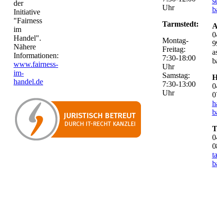
s
der
Uhr
b
Initiative
"Fairness
Tarmstedt:
A
im
0
Handel".
Montag-
9
Nähere
Freitag:
a
Informationen:
7:30-18:00
b
www.fairness-
Uhr
im-
Samstag:
H
handel.de
7:30-13:00
0
Uhr
0
h
b
T
0
0
t
b