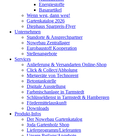
Energiestoffe
Basarartikel
Wenn weg, dann weg!
Gartenkatalog 2026
Diephaus Sparpreis-Flyer
Unternehmen
Standorte & Ansprechpartner
Nowebau Zentrallager
Eurobaustoff Kooperation
Stellenangebote
Services
Anlieferung & Versandarten Online-Shop
Click & Collect/Abholung
Mietgeräte von Technorent
Betontankstelle
Digitale Ausstellung
Farbmischanlage in Tarmstedt
Schlüsseldienst in Tarmstedt & Hambergen
Fördermittelauskunft
Downloads
Produkt-Infos
Der Nowebau Gartenkatalog
Joda Gartenholz Shop
Lieferprogramm/Lieferanten
Unsere Beilage/Angebote