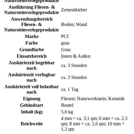
Natursteinverlegeprodukte
Ausführung Fliesen- &
Zementkleber
Natursteinverlegeprodukte
Anwendungsbereich
Fliesen- &
Boden; Wand
Natursteinverlegeprodukte
Marke
PCI
Farbe
grau
Grundfarbe
Grau
Einsatzbereich
Innen & Außen
Aushärtezeit begehbar
ca. 3 Stunden
nach
Aushärtezeit verfugbar
ca. 3 Stunden
nach
Aushärtezeit voll belastbar
ca. 1 Tag
nach
Eignung
Fliesen; Naturwerkstein; Keramik
Gebindeart
Beutel
Inhalt (kg)
5,0 kg
4 mm = ca. 3,1 qm; 6 mm = ca. 2,3
Reichweite
qm; 8 mm = ca. 1,6 qm; 10 mm =
1,3 qm