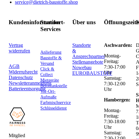
service@dietrich-baustoffe.shop
Kundeninformation
Standort-
Über uns
Öffnungszeit
K
Services
Vertrag
Standorte
Aschwarden:
D
widerrufen
&
G
Anlieferung
Montag-
Ansprechpartner
C
Baustoffe &
Freitag:
Stellenangebote
Versand
AGB
7:30-17:00
Nowebau
F
Click &
Widerrufsrecht
Uhr
EUROBAUSTOFF
1
Collect
Datenschutz
Samstag:
2
Mietgeräte
Newsletteranmeldung
7:30-12:00
S
Betontankstelle
Batterieentsorgung
Uhr
Vor-Ort-
S
Aufmaße
Hambergen:
H
Farbmischservice
M
Schlüsseldienst
Montag-
7
Freitag:
1
7:30-18:00
T
Uhr
0
Samstag:
9
Mitglied
7:30-12:00