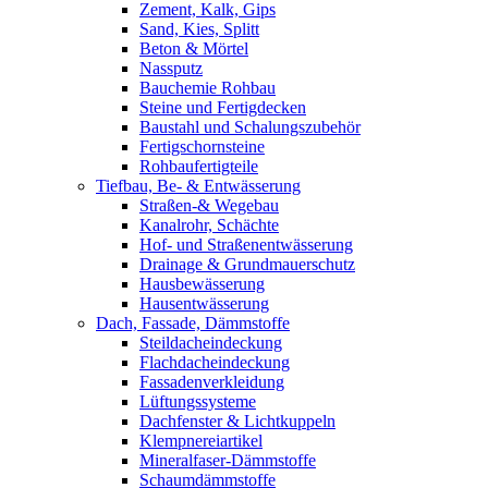
Zement, Kalk, Gips
Sand, Kies, Splitt
Beton & Mörtel
Nassputz
Bauchemie Rohbau
Steine und Fertigdecken
Baustahl und Schalungszubehör
Fertigschornsteine
Rohbaufertigteile
Tiefbau, Be- & Entwässerung
Straßen-& Wegebau
Kanalrohr, Schächte
Hof- und Straßenentwässerung
Drainage & Grundmauerschutz
Hausbewässerung
Hausentwässerung
Dach, Fassade, Dämmstoffe
Steildacheindeckung
Flachdacheindeckung
Fassadenverkleidung
Lüftungssysteme
Dachfenster & Lichtkuppeln
Klempnereiartikel
Mineralfaser-Dämmstoffe
Schaumdämmstoffe