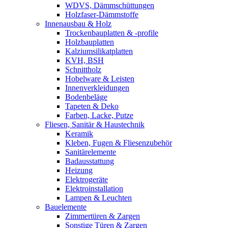
WDVS, Dämmschüttungen
Holzfaser-Dämmstoffe
Innenausbau & Holz
Trockenbauplatten & -profile
Holzbauplatten
Kalziumsilikatplatten
KVH, BSH
Schnittholz
Hobelware & Leisten
Innenverkleidungen
Bodenbeläge
Tapeten & Deko
Farben, Lacke, Putze
Fliesen, Sanitär & Haustechnik
Keramik
Kleben, Fugen & Fliesenzubehör
Sanitärelemente
Badausstattung
Heizung
Elektrogeräte
Elektroinstallation
Lampen & Leuchten
Bauelemente
Zimmertüren & Zargen
Sonstige Türen & Zargen