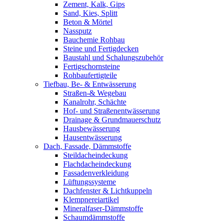
Zement, Kalk, Gips
Sand, Kies, Splitt
Beton & Mörtel
Nassputz
Bauchemie Rohbau
Steine und Fertigdecken
Baustahl und Schalungszubehör
Fertigschornsteine
Rohbaufertigteile
Tiefbau, Be- & Entwässerung
Straßen-& Wegebau
Kanalrohr, Schächte
Hof- und Straßenentwässerung
Drainage & Grundmauerschutz
Hausbewässerung
Hausentwässerung
Dach, Fassade, Dämmstoffe
Steildacheindeckung
Flachdacheindeckung
Fassadenverkleidung
Lüftungssysteme
Dachfenster & Lichtkuppeln
Klempnereiartikel
Mineralfaser-Dämmstoffe
Schaumdämmstoffe