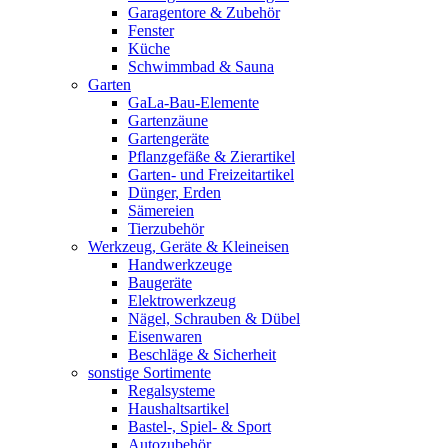
Garagentore & Zubehör
Fenster
Küche
Schwimmbad & Sauna
Garten
GaLa-Bau-Elemente
Gartenzäune
Gartengeräte
Pflanzgefäße & Zierartikel
Garten- und Freizeitartikel
Dünger, Erden
Sämereien
Tierzubehör
Werkzeug, Geräte & Kleineisen
Handwerkzeuge
Baugeräte
Elektrowerkzeug
Nägel, Schrauben & Dübel
Eisenwaren
Beschläge & Sicherheit
sonstige Sortimente
Regalsysteme
Haushaltsartikel
Bastel-, Spiel- & Sport
Autozubehör