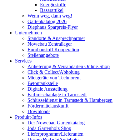
Energiestoffe
Basarartikel
Wenn weg, dann weg!
Gartenkatalog 2026
Diephaus Sparpreis-Flyer
Unternehmen
Standorte & Ansprechpartner
Nowebau Zentrallager
Eurobaustoff Kooperation
Stellenangebote
Services
Anlieferung & Versandarten Online-Shop
Click & Collect/Abholung
Mietgeräte von Technorent
Betontankstelle
Digitale Ausstellung
Farbmischanlage in Tarmstedt
Schlüsseldienst in Tarmstedt & Hambergen
Fördermittelauskunft
Downloads
Produkt-Infos
Der Nowebau Gartenkatalog
Joda Gartenholz Shop
Lieferprogramm/Lieferanten
Unsere Beilage/Angebote