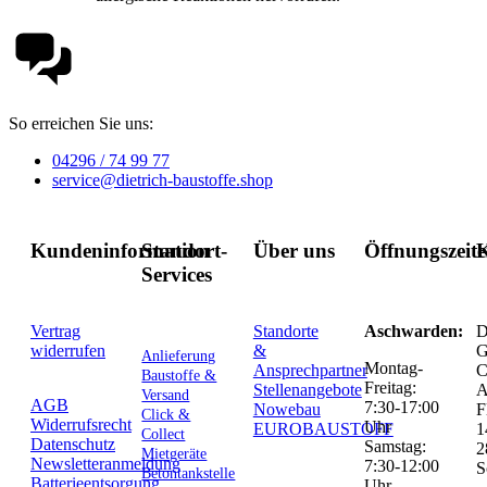
So erreichen Sie uns:
04296 / 74 99 77
service@dietrich-baustoffe.shop
Kundeninformation
Standort-
Über uns
Öffnungszeit
K
Services
Vertrag
Standorte
Aschwarden:
D
widerrufen
&
G
Anlieferung
Montag-
Ansprechpartner
C
Baustoffe &
Freitag:
Stellenangebote
Versand
AGB
7:30-17:00
Nowebau
F
Click &
Widerrufsrecht
Uhr
EUROBAUSTOFF
1
Collect
Datenschutz
Samstag:
2
Mietgeräte
Newsletteranmeldung
7:30-12:00
S
Betontankstelle
Batterieentsorgung
Uhr