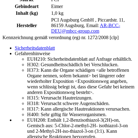
Gebindeart
Eimer
Inhalt (kg)
1,0 kg
PCI Augsburg GmbH , Piccardstr. 11,
Hersteller
86159 Augsburg, Email:
AR-BCC-
DEU@mbcc-group.com
Kennzeichnung gemäß verordnung (eg) nr. 1272/2008 [clp]
Sicherheitsdatenblatt
Gefahrenhinweise
EUH210:
Sicherheitsdatenblatt auf Anfrage erhältlich.
H302:
Gesundheitsschädlich bei Verschlucken.
H373:
Kann die Organe schädigen <alle betroffenen
Organe nennen, sofern bekannt> bei längerer oder
wiederholter Exposition <Expositionsweg angeben,
wenn schlüssig belegt ist, dass diese Gefahr bei keinem
anderen Expositionsweg besteht>.
H315:
Verursacht Hautreizungen.
H318:
Verursacht schwere Augenschäden.
H317:
Kann allergische Hautreaktionen verursachen.
H400:
Sehr giftig für Wasserorganismen.
EUH208: Enthält 1,2-Benzisothiazol-3(2H)-on,
Gemisch aus: 5-Chlor-2-methyl-2H- isothiazol-3-on
und 2-Methyl-2H-iso-thiazol-3-on (3:1). Kann
allergische Reaktionen hervorrufen.