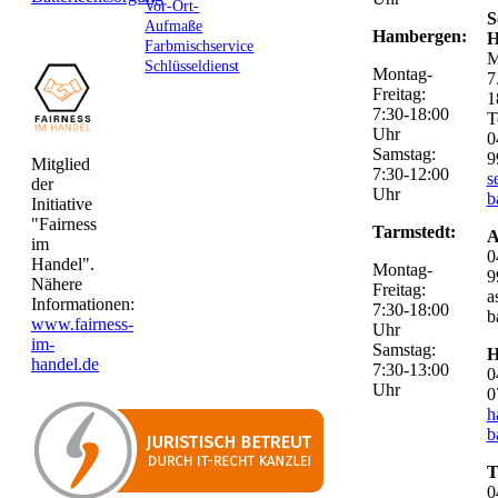
Vor-Ort-
S
Aufmaße
Hambergen:
H
Farbmischservice
M
Schlüsseldienst
Montag-
7
Freitag:
1
7:30-18:00
T
Uhr
0
Samstag:
9
Mitglied
7:30-12:00
s
der
Uhr
b
Initiative
"Fairness
Tarmstedt:
A
im
0
Handel".
Montag-
9
Nähere
Freitag:
a
Informationen:
7:30-18:00
b
www.fairness-
Uhr
im-
Samstag:
H
handel.de
7:30-13:00
0
Uhr
0
h
b
T
0