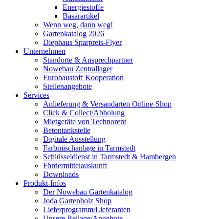
Energiestoffe
Basarartikel
Wenn weg, dann weg!
Gartenkatalog 2026
Diephaus Sparpreis-Flyer
Unternehmen
Standorte & Ansprechpartner
Nowebau Zentrallager
Eurobaustoff Kooperation
Stellenangebote
Services
Anlieferung & Versandarten Online-Shop
Click & Collect/Abholung
Mietgeräte von Technorent
Betontankstelle
Digitale Ausstellung
Farbmischanlage in Tarmstedt
Schlüsseldienst in Tarmstedt & Hambergen
Fördermittelauskunft
Downloads
Produkt-Infos
Der Nowebau Gartenkatalog
Joda Gartenholz Shop
Lieferprogramm/Lieferanten
Unsere Beilage/Angebote