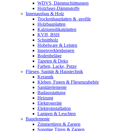
WDVS, Dämmschüttungen
Holzfaser-Dämmstoffe
Innenausbau & Holz
Trockenbauplatten & -profile
Holzbauplatten
Kalziumsilikatplatten
KVH, BSH
Schnittholz
Hobelware & Leisten
Innenverkleidungen
Bodenbeläge
Tapeten & Deko
Farben, Lacke, Putze
Fliesen, Sanitär & Haustechnik
Keramik
Kleben, Fugen & Fliesenzubehör
Sanitärelemente
Badausstattung
Heizung
Elektrogeräte
Elektroinstallation
Lampen & Leuchten
Bauelemente
Zimmertüren & Zargen
Sonstige Türen & Zargen