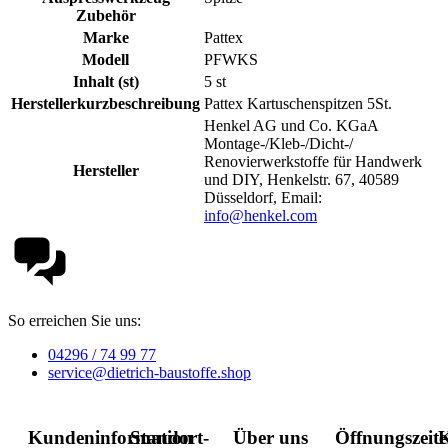
Zubehör
Marke
Pattex
Modell
PFWKS
Inhalt (st)
5 st
Herstellerkurzbeschreibung
Pattex Kartuschenspitzen 5St.
Henkel AG und Co. KGaA
Montage-/Kleb-/Dicht-/
Renovierwerkstoffe für Handwerk
Hersteller
und DIY, Henkelstr. 67, 40589
Düsseldorf, Email:
info@henkel.com
So erreichen Sie uns:
04296 / 74 99 77
service@dietrich-baustoffe.shop
Kundeninformation
Standort-
Über uns
Öffnungszeit
K