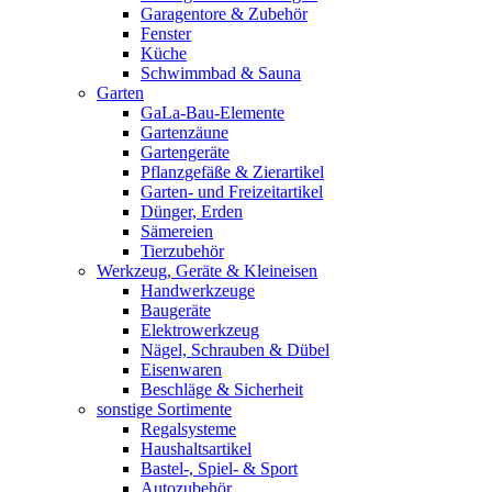
Garagentore & Zubehör
Fenster
Küche
Schwimmbad & Sauna
Garten
GaLa-Bau-Elemente
Gartenzäune
Gartengeräte
Pflanzgefäße & Zierartikel
Garten- und Freizeitartikel
Dünger, Erden
Sämereien
Tierzubehör
Werkzeug, Geräte & Kleineisen
Handwerkzeuge
Baugeräte
Elektrowerkzeug
Nägel, Schrauben & Dübel
Eisenwaren
Beschläge & Sicherheit
sonstige Sortimente
Regalsysteme
Haushaltsartikel
Bastel-, Spiel- & Sport
Autozubehör