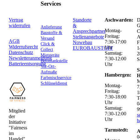
Services
Vertrag
Standorte
Aschwarden:
D
widerrufen
&
G
Anlieferung
Montag-
Ansprechpartner
C
Baustoffe &
Freitag:
Stellenangebote
Versand
AGB
7:30-17:00
Nowebau
F
Click &
Widerrufsrecht
Uhr
EUROBAUSTOFF
1
Collect
Datenschutz
Samstag:
2
Mietgeräte
Newsletteranmeldung
7:30-12:00
S
Betontankstelle
Batterieentsorgung
Uhr
Vor-Ort-
S
Aufmaße
Hambergen:
H
Farbmischservice
M
Schlüsseldienst
Montag-
7
Freitag:
1
7:30-18:00
T
Uhr
0
Samstag:
9
Mitglied
7:30-12:00
s
der
Uhr
b
Initiative
"Fairness
Tarmstedt:
A
im
0
Handel".