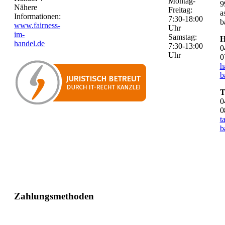
Montag-
9
Nähere
Freitag:
a
Informationen:
7:30-18:00
b
www.fairness-
Uhr
im-
Samstag:
H
handel.de
7:30-13:00
0
Uhr
0
h
b
T
0
0
t
b
Zahlungsmethoden