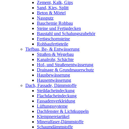
Zement, Kalk, Gips
Sand, Kies, Splitt
Beton & Mörtel
Nassputz
Bauchemie Rohbau
Steine und Fertigdecken
Baustahl und Schalungszubehör
Fertigschornsteine
Rohbaufertigteile
Tiefbau, Be- & Entwässerung
Straßen-& Wegebau
Kanalrohr, Schächte
Hof- und Straßenentwässerung
Drainage & Grundmauerschutz
Hausbewässerung
Hausentwässerung
Dach, Fassade, Dämmstoffe
Steildacheindeckung
Flachdacheindeckung
Fassadenverkleidung
Lüftungssysteme
Dachfenster & Lichtkuppeln
Klempnereiartikel
Mineralfaser-Dämmstoffe
Schaumdämmstoffe