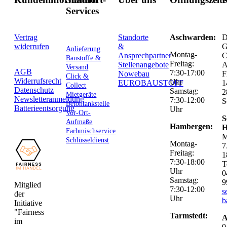
Services
Vertrag
Standorte
Aschwarden:
D
widerrufen
&
G
Anlieferung
Montag-
Ansprechpartner
C
Baustoffe &
Freitag:
Stellenangebote
Versand
AGB
7:30-17:00
Nowebau
F
Click &
Widerrufsrecht
Uhr
EUROBAUSTOFF
1
Collect
Datenschutz
Samstag:
2
Mietgeräte
Newsletteranmeldung
7:30-12:00
S
Betontankstelle
Batterieentsorgung
Uhr
Vor-Ort-
S
Aufmaße
Hambergen:
H
Farbmischservice
M
Schlüsseldienst
Montag-
7
Freitag:
1
7:30-18:00
T
Uhr
0
Samstag:
9
Mitglied
7:30-12:00
s
der
Uhr
b
Initiative
"Fairness
Tarmstedt:
A
im
0