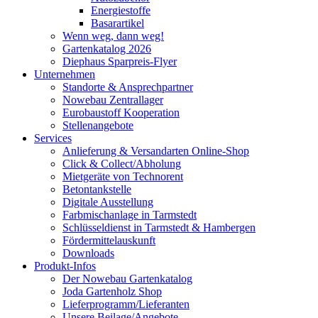
Energiestoffe
Basarartikel
Wenn weg, dann weg!
Gartenkatalog 2026
Diephaus Sparpreis-Flyer
Unternehmen
Standorte & Ansprechpartner
Nowebau Zentrallager
Eurobaustoff Kooperation
Stellenangebote
Services
Anlieferung & Versandarten Online-Shop
Click & Collect/Abholung
Mietgeräte von Technorent
Betontankstelle
Digitale Ausstellung
Farbmischanlage in Tarmstedt
Schlüsseldienst in Tarmstedt & Hambergen
Fördermittelauskunft
Downloads
Produkt-Infos
Der Nowebau Gartenkatalog
Joda Gartenholz Shop
Lieferprogramm/Lieferanten
Unsere Beilage/Angebote