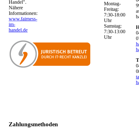
Handel".
Montag-
9
Nähere
Freitag:
a
Informationen:
7:30-18:00
b
www.fairness-
Uhr
im-
Samstag:
H
handel.de
7:30-13:00
0
Uhr
0
h
b
T
0
0
t
b
Zahlungsmethoden