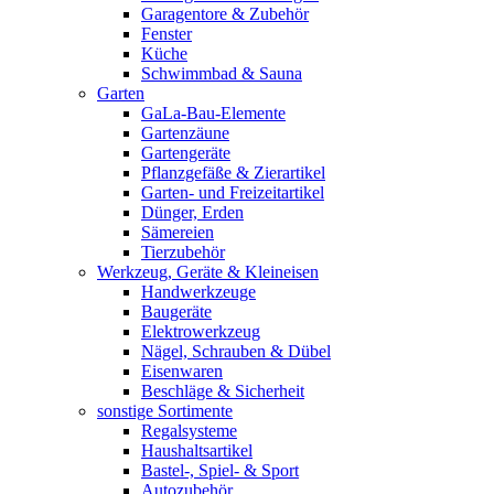
Garagentore & Zubehör
Fenster
Küche
Schwimmbad & Sauna
Garten
GaLa-Bau-Elemente
Gartenzäune
Gartengeräte
Pflanzgefäße & Zierartikel
Garten- und Freizeitartikel
Dünger, Erden
Sämereien
Tierzubehör
Werkzeug, Geräte & Kleineisen
Handwerkzeuge
Baugeräte
Elektrowerkzeug
Nägel, Schrauben & Dübel
Eisenwaren
Beschläge & Sicherheit
sonstige Sortimente
Regalsysteme
Haushaltsartikel
Bastel-, Spiel- & Sport
Autozubehör