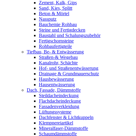
Zement, Kalk, Gips
Sand, Kies, Splitt
Beton & Mörtel
Nassputz
Bauchemie Rohbau
Steine und Fertigdecken
Baustahl und Schalungszubehör
Fertigschornsteine
Rohbaufertigteile
Tiefbau, Be- & Entwässerung
Straßen-& Wegebau
Kanalrohr, Schächte
Hof- und Straßenentwässerung
Drainage & Grundmauerschutz
Hausbewässerung
Hausentwässerung
Dach, Fassade, Dämmstoffe
Steildacheindeckung
Flachdacheindeckung
Fassadenverkleidung
Lüftungssysteme
Dachfenster & Lichtkuppeln
Klempnereiartikel
Mineralfaser-Dämmstoffe
Schaumdämmstoffe