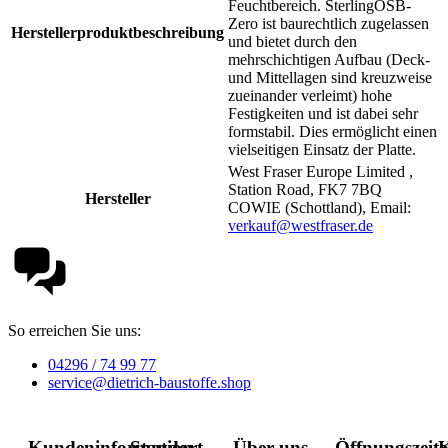
Feuchtbereich. SterlingOSB-
Zero ist baurechtlich zugelassen
Herstellerproduktbeschreibung
und bietet durch den
mehrschichtigen Aufbau (Deck-
und Mittellagen sind kreuzweise
zueinander verleimt) hohe
Festigkeiten und ist dabei sehr
formstabil. Dies ermöglicht einen
vielseitigen Einsatz der Platte.
West Fraser Europe Limited ,
Station Road, FK7 7BQ
Hersteller
COWIE (Schottland), Email:
verkauf@westfraser.de
So erreichen Sie uns:
04296 / 74 99 77
service@dietrich-baustoffe.shop
Kundeninformation
Standort-
Über uns
Öffnungszeit
K