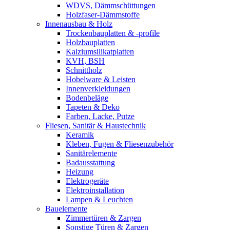
WDVS, Dämmschüttungen
Holzfaser-Dämmstoffe
Innenausbau & Holz
Trockenbauplatten & -profile
Holzbauplatten
Kalziumsilikatplatten
KVH, BSH
Schnittholz
Hobelware & Leisten
Innenverkleidungen
Bodenbeläge
Tapeten & Deko
Farben, Lacke, Putze
Fliesen, Sanitär & Haustechnik
Keramik
Kleben, Fugen & Fliesenzubehör
Sanitärelemente
Badausstattung
Heizung
Elektrogeräte
Elektroinstallation
Lampen & Leuchten
Bauelemente
Zimmertüren & Zargen
Sonstige Türen & Zargen