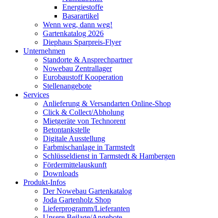
Energiestoffe
Basarartikel
Wenn weg, dann weg!
Gartenkatalog 2026
Diephaus Sparpreis-Flyer
Unternehmen
Standorte & Ansprechpartner
Nowebau Zentrallager
Eurobaustoff Kooperation
Stellenangebote
Services
Anlieferung & Versandarten Online-Shop
Click & Collect/Abholung
Mietgeräte von Technorent
Betontankstelle
Digitale Ausstellung
Farbmischanlage in Tarmstedt
Schlüsseldienst in Tarmstedt & Hambergen
Fördermittelauskunft
Downloads
Produkt-Infos
Der Nowebau Gartenkatalog
Joda Gartenholz Shop
Lieferprogramm/Lieferanten
Unsere Beilage/Angebote