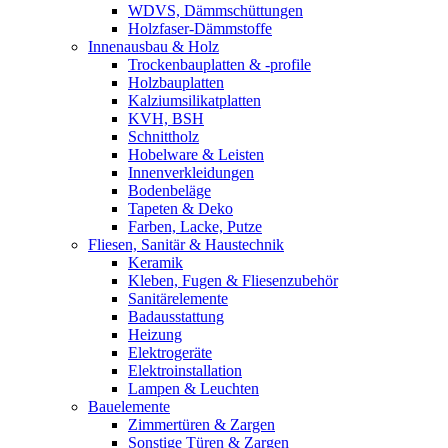
WDVS, Dämmschüttungen
Holzfaser-Dämmstoffe
Innenausbau & Holz
Trockenbauplatten & -profile
Holzbauplatten
Kalziumsilikatplatten
KVH, BSH
Schnittholz
Hobelware & Leisten
Innenverkleidungen
Bodenbeläge
Tapeten & Deko
Farben, Lacke, Putze
Fliesen, Sanitär & Haustechnik
Keramik
Kleben, Fugen & Fliesenzubehör
Sanitärelemente
Badausstattung
Heizung
Elektrogeräte
Elektroinstallation
Lampen & Leuchten
Bauelemente
Zimmertüren & Zargen
Sonstige Türen & Zargen