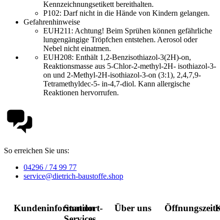
Kennzeichnungsetikett bereithalten.
P102:
Darf nicht in die Hände von Kindern gelangen.
Gefahrenhinweise
EUH211:
Achtung! Beim Sprühen können gefährliche
lungengängige Tröpfchen entstehen. Aerosol oder
Nebel nicht einatmen.
EUH208: Enthält 1,2-Benzisothiazol-3(2H)-on,
Reaktionsmasse aus 5-Chlor-2-methyl-2H- isothiazol-3-
on und 2-Methyl-2H-isothiazol-3-on (3:1), 2,4,7,9-
Tetramethyldec-5- in-4,7-diol. Kann allergische
Reaktionen hervorrufen.
So erreichen Sie uns:
04296 / 74 99 77
service@dietrich-baustoffe.shop
Kundeninformation
Standort-
Über uns
Öffnungszeit
K
Services