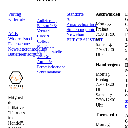
Vertrag
Standorte
Aschwarden:
D
widerrufen
&
G
Anlieferung
Montag-
Ansprechpartner
C
Baustoffe &
Freitag:
Stellenangebote
Versand
AGB
7:30-17:00
Nowebau
F
Click &
Widerrufsrecht
Uhr
EUROBAUSTOFF
1
Collect
Datenschutz
Samstag:
2
Mietgeräte
Newsletteranmeldung
7:30-12:00
S
Betontankstelle
Batterieentsorgung
Uhr
Vor-Ort-
S
Aufmaße
Hambergen:
H
Farbmischservice
M
Schlüsseldienst
Montag-
7
Freitag:
1
7:30-18:00
T
Uhr
0
Samstag:
9
Mitglied
7:30-12:00
s
der
Uhr
b
Initiative
"Fairness
Tarmstedt:
A
im
0
Handel".
Montag-
9