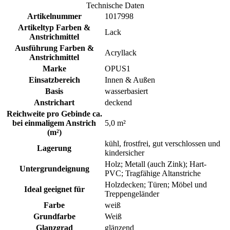
Technische Daten
Artikelnummer
1017998
Artikeltyp Farben &
Lack
Anstrichmittel
Ausführung Farben &
Acryllack
Anstrichmittel
Marke
OPUS1
Einsatzbereich
Innen & Außen
Basis
wasserbasiert
Anstrichart
deckend
Reichweite pro Gebinde ca.
bei einmaligem Anstrich
5,0 m²
(m²)
kühl, frostfrei, gut verschlossen und
Lagerung
kindersicher
Holz; Metall (auch Zink); Hart-
Untergrundeignung
PVC; Tragfähige Altanstriche
Holzdecken; Türen; Möbel und
Ideal geeignet für
Treppengeländer
Farbe
weiß
Grundfarbe
Weiß
Glanzgrad
glänzend