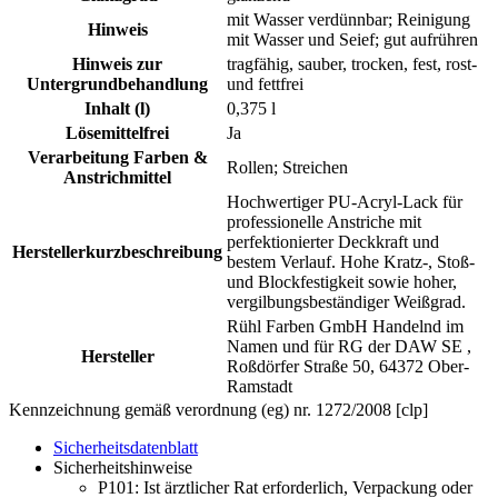
mit Wasser verdünnbar; Reinigung
Hinweis
mit Wasser und Seief; gut aufrühren
Hinweis zur
tragfähig, sauber, trocken, fest, rost-
Untergrundbehandlung
und fettfrei
Inhalt (l)
0,375 l
Lösemittelfrei
Ja
Verarbeitung Farben &
Rollen; Streichen
Anstrichmittel
Hochwertiger PU-Acryl-Lack für
professionelle Anstriche mit
perfektionierter Deckkraft und
Herstellerkurzbeschreibung
bestem Verlauf. Hohe Kratz-, Stoß-
und Blockfestigkeit sowie hoher,
vergilbungsbeständiger Weißgrad.
Rühl Farben GmbH Handelnd im
Namen und für RG der DAW SE ,
Hersteller
Roßdörfer Straße 50, 64372 Ober-
Ramstadt
Kennzeichnung gemäß verordnung (eg) nr. 1272/2008 [clp]
Sicherheitsdatenblatt
Sicherheitshinweise
P101:
Ist ärztlicher Rat erforderlich, Verpackung oder