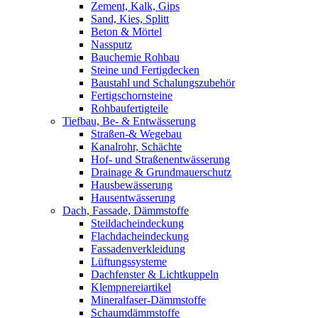
Zement, Kalk, Gips
Sand, Kies, Splitt
Beton & Mörtel
Nassputz
Bauchemie Rohbau
Steine und Fertigdecken
Baustahl und Schalungszubehör
Fertigschornsteine
Rohbaufertigteile
Tiefbau, Be- & Entwässerung
Straßen-& Wegebau
Kanalrohr, Schächte
Hof- und Straßenentwässerung
Drainage & Grundmauerschutz
Hausbewässerung
Hausentwässerung
Dach, Fassade, Dämmstoffe
Steildacheindeckung
Flachdacheindeckung
Fassadenverkleidung
Lüftungssysteme
Dachfenster & Lichtkuppeln
Klempnereiartikel
Mineralfaser-Dämmstoffe
Schaumdämmstoffe