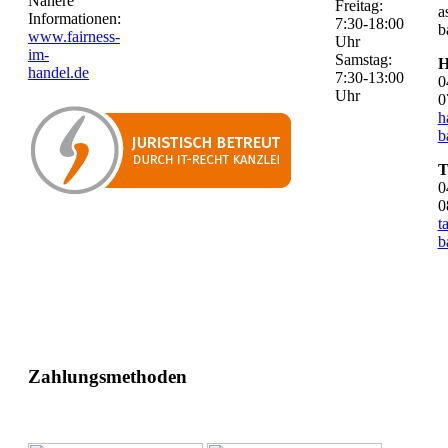
Nähere
Freitag:
a
Informationen:
7:30-18:00
b
www.fairness-
Uhr
im-
Samstag:
H
handel.de
7:30-13:00
0
Uhr
0
h
b
T
0
0
t
b
Zahlungsmethoden