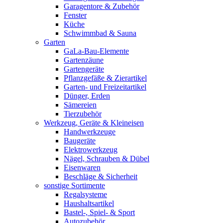
Garagentore & Zubehör
Fenster
Küche
Schwimmbad & Sauna
Garten
GaLa-Bau-Elemente
Gartenzäune
Gartengeräte
Pflanzgefäße & Zierartikel
Garten- und Freizeitartikel
Dünger, Erden
Sämereien
Tierzubehör
Werkzeug, Geräte & Kleineisen
Handwerkzeuge
Baugeräte
Elektrowerkzeug
Nägel, Schrauben & Dübel
Eisenwaren
Beschläge & Sicherheit
sonstige Sortimente
Regalsysteme
Haushaltsartikel
Bastel-, Spiel- & Sport
Autozubehör