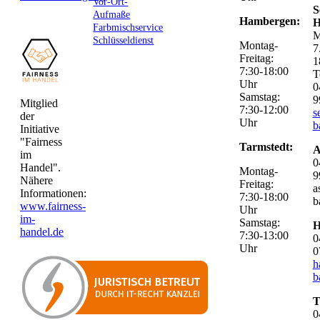
Vor-Ort-
S
Aufmaße
Hambergen:
H
Farbmischservice
M
Schlüsseldienst
Montag-
7
Freitag:
1
7:30-18:00
T
Uhr
0
Samstag:
9
Mitglied
7:30-12:00
s
der
Uhr
b
Initiative
"Fairness
Tarmstedt:
A
im
0
Handel".
Montag-
9
Nähere
Freitag:
a
Informationen:
7:30-18:00
b
www.fairness-
Uhr
im-
Samstag:
H
handel.de
7:30-13:00
0
Uhr
0
h
b
T
0