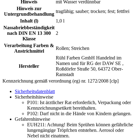
Hinweis
mit Wasser verdünnbar
Hinweis zur
tragfähig; sauber; trocken; fest; fettfrei
Untergrundbehandlung
Inhalt (l)
1,0 l
Nassabriebbeständigkeit
nach DIN EN 13 300
2
Klasse
Verarbeitung Farben &
Rollen; Streichen
Anstrichmittel
Rühl Farben GmbH Handelnd im
Namen und für RG der DAW SE ,
Hersteller
Roßdörfer Straße 50, 64372 Ober-
Ramstadt
Kennzeichnung gemäß verordnung (eg) nr. 1272/2008 [clp]
Sicherheitsdatenblatt
Sicherheitshinweise
P101:
Ist ärztlicher Rat erforderlich, Verpackung oder
Kennzeichnungsetikett bereithalten.
P102:
Darf nicht in die Hände von Kindern gelangen.
Gefahrenhinweise
EUH211:
Achtung! Beim Sprühen können gefährliche
lungengängige Tröpfchen entstehen. Aerosol oder
Nebel nicht einatmen.