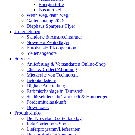
Energiestoffe
Basarartikel
Wenn weg, dann weg!
Gartenkatalog 2026
Diephaus Sparpreis-Flyer
Unternehmen
Standorte & Ansprechpartner
Nowebau Zentrallager
Eurobaustoff Kooperation
Stellenangebote
Services
Anlieferung & Versandarten Online-Shop
Click & Collect/Abholung
Mietgeräte von Technorent
Betontankstelle
Digitale Ausstellung
Farbmischanlage in Tarmstedt
Schlüsseldienst in Tarmstedt & Hambergen
Fördermittelauskunft
Downloads
Produkt-Infos
Der Nowebau Gartenkatalog
Joda Gartenholz Shop
Lieferprogramm/Lieferanten
Unsere Beilage/Angebote