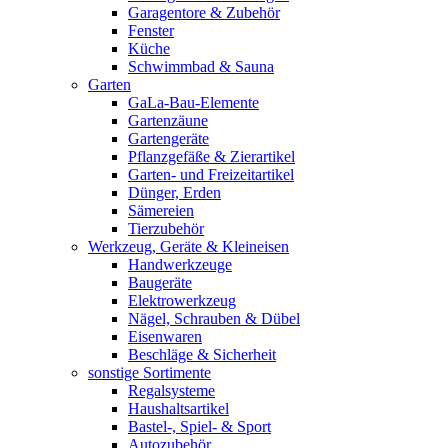
Garagentore & Zubehör
Fenster
Küche
Schwimmbad & Sauna
Garten
GaLa-Bau-Elemente
Gartenzäune
Gartengeräte
Pflanzgefäße & Zierartikel
Garten- und Freizeitartikel
Dünger, Erden
Sämereien
Tierzubehör
Werkzeug, Geräte & Kleineisen
Handwerkzeuge
Baugeräte
Elektrowerkzeug
Nägel, Schrauben & Dübel
Eisenwaren
Beschläge & Sicherheit
sonstige Sortimente
Regalsysteme
Haushaltsartikel
Bastel-, Spiel- & Sport
Autozubehör