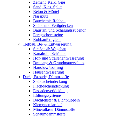
Zement, Kalk, Gips
Sand, Kies, Splitt
Beton & Mörtel
Nassputz
Bauchemie Rohbau
Steine und Fertigdecken
Baustahl und Schalungszubehör
Fertigschornsteine
Rohbaufertigteile
Tiefbau, Be- & Entwässerung
Straßen-& Wegebau
Kanalrohr, Schächte
Hof- und Straßenentwässerung
Drainage & Grundmauerschutz
Hausbewässerung
Hausentwässerung
Dach, Fassade, Dämmstoffe
Steildacheindeckung
Flachdacheindeckung
Fassadenverkleidung
Lüftungssysteme
Dachfenster & Lichtkuppeln
Klempnereiartikel
Mineralfaser-Dämmstoffe
Schaumdämmstoffe