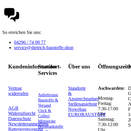
So erreichen Sie uns:
04296 / 74 99 77
service@dietrich-baustoffe.shop
Kundeninformation
Standort-
Über uns
Öffnungszeit
K
Services
Vertrag
Standorte
Aschwarden:
D
widerrufen
&
G
Anlieferung
Montag-
Ansprechpartner
C
Baustoffe &
Freitag:
Stellenangebote
Versand
AGB
7:30-17:00
Nowebau
F
Click &
Widerrufsrecht
Uhr
EUROBAUSTOFF
1
Collect
Datenschutz
Samstag:
2
Mietgeräte
Newsletteranmeldung
7:30-12:00
S
Betontankstelle
Batterieentsorgung
Uhr