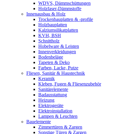
WDVS, Dämmschüttungen
Holzfaser-Dämmstoffe
Innenausbau & Holz
Trockenbauplatten & -profile
Holzbauplatten
Kalziumsilikatplatten
KVH, BSH
Schnittholz
Hobelware & Leisten
Innenverkleidungen
Bodenbeläge
Tapeten & Deko
Farben, Lacke, Putze
Fliesen, Sanitär & Haustechnik
Keramik
Kleben, Fugen & Fliesenzubehör
Sanitärelemente
Badausstattung
Heizung
Elektrogeräte
Elektroinstallation
Lampen & Leuchten
Bauelemente
Zimmertüren & Zargen
Sonstige Türen & Zargen