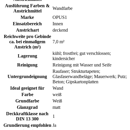
Ausführung Farben &
Wandfarbe
Anstrichmittel
Marke
OPUS1
Einsatzbereich
Innen
Anstrichart
deckend
Reichweite pro Gebinde
ca. bei einmaligem
7,0 m²
Anstrich (m²)
kühl; frostfrei; gut verschlossen;
Lagerung
kindersicher
Reinigung
Reinigung mit Wasser und Seife
Raufaser; Strukturtapeten;
Untergrundeignung
Glasfaserwandbeläge; Mauerwerk; Putz;
Beton; Gipskartonplatten
Ideal geeignet für
Wand
Farbe
weiß
Grundfarbe
Weiß
Glanzgrad
matt
Deckkraftklasse nach
1
DIN 13 300
Grundierung empfohlen
Ja