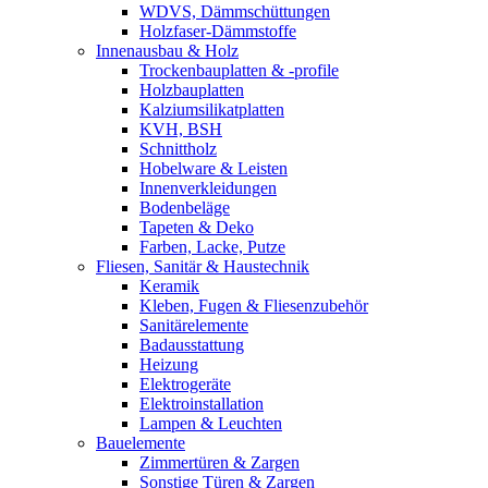
WDVS, Dämmschüttungen
Holzfaser-Dämmstoffe
Innenausbau & Holz
Trockenbauplatten & -profile
Holzbauplatten
Kalziumsilikatplatten
KVH, BSH
Schnittholz
Hobelware & Leisten
Innenverkleidungen
Bodenbeläge
Tapeten & Deko
Farben, Lacke, Putze
Fliesen, Sanitär & Haustechnik
Keramik
Kleben, Fugen & Fliesenzubehör
Sanitärelemente
Badausstattung
Heizung
Elektrogeräte
Elektroinstallation
Lampen & Leuchten
Bauelemente
Zimmertüren & Zargen
Sonstige Türen & Zargen