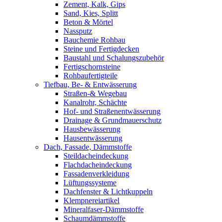
Zement, Kalk, Gips
Sand, Kies, Splitt
Beton & Mörtel
Nassputz
Bauchemie Rohbau
Steine und Fertigdecken
Baustahl und Schalungszubehör
Fertigschornsteine
Rohbaufertigteile
Tiefbau, Be- & Entwässerung
Straßen-& Wegebau
Kanalrohr, Schächte
Hof- und Straßenentwässerung
Drainage & Grundmauerschutz
Hausbewässerung
Hausentwässerung
Dach, Fassade, Dämmstoffe
Steildacheindeckung
Flachdacheindeckung
Fassadenverkleidung
Lüftungssysteme
Dachfenster & Lichtkuppeln
Klempnereiartikel
Mineralfaser-Dämmstoffe
Schaumdämmstoffe