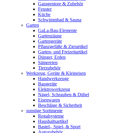
Garagentore & Zubehör
Fenster
Küche
Schwimmbad & Sauna
Garten
GaLa-Bau-Elemente
Gartenzäune
Gartengeräte
Pflanzgefäße & Zierartikel
Garten- und Freizeitartikel
Dünger, Erden
Sämereien
Tierzubehör
Werkzeug, Geräte & Kleineisen
Handwerkzeuge
Baugeräte
Elektrowerkzeug
Nägel, Schrauben & Dübel
Eisenwaren
Beschläge & Sicherheit
sonstige Sortimente
Regalsysteme
Haushaltsartikel
Bastel-, Spiel- & Sport
Autozubehör