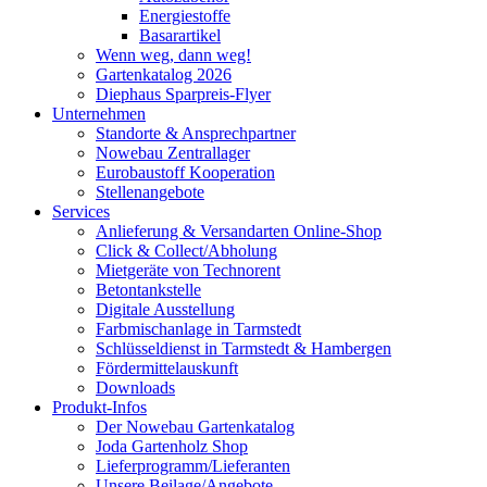
Energiestoffe
Basarartikel
Wenn weg, dann weg!
Gartenkatalog 2026
Diephaus Sparpreis-Flyer
Unternehmen
Standorte & Ansprechpartner
Nowebau Zentrallager
Eurobaustoff Kooperation
Stellenangebote
Services
Anlieferung & Versandarten Online-Shop
Click & Collect/Abholung
Mietgeräte von Technorent
Betontankstelle
Digitale Ausstellung
Farbmischanlage in Tarmstedt
Schlüsseldienst in Tarmstedt & Hambergen
Fördermittelauskunft
Downloads
Produkt-Infos
Der Nowebau Gartenkatalog
Joda Gartenholz Shop
Lieferprogramm/Lieferanten
Unsere Beilage/Angebote