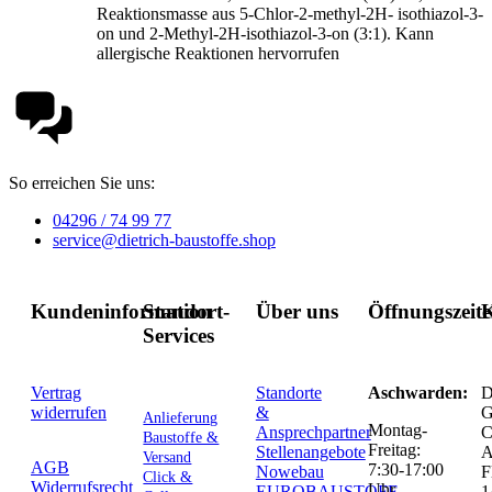
Reaktionsmasse aus 5-Chlor-2-methyl-2H- isothiazol-3-
on und 2-Methyl-2H-isothiazol-3-on (3:1). Kann
allergische Reaktionen hervorrufen
So erreichen Sie uns:
04296 / 74 99 77
service@dietrich-baustoffe.shop
Kundeninformation
Standort-
Über uns
Öffnungszeit
K
Services
Vertrag
Standorte
Aschwarden:
D
widerrufen
&
G
Anlieferung
Montag-
Ansprechpartner
C
Baustoffe &
Freitag:
Stellenangebote
Versand
AGB
7:30-17:00
Nowebau
F
Click &
Widerrufsrecht
Uhr
EUROBAUSTOFF
1