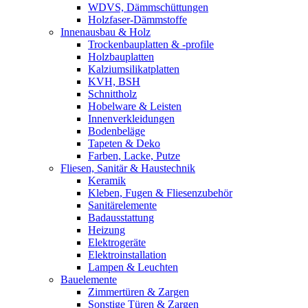
WDVS, Dämmschüttungen
Holzfaser-Dämmstoffe
Innenausbau & Holz
Trockenbauplatten & -profile
Holzbauplatten
Kalziumsilikatplatten
KVH, BSH
Schnittholz
Hobelware & Leisten
Innenverkleidungen
Bodenbeläge
Tapeten & Deko
Farben, Lacke, Putze
Fliesen, Sanitär & Haustechnik
Keramik
Kleben, Fugen & Fliesenzubehör
Sanitärelemente
Badausstattung
Heizung
Elektrogeräte
Elektroinstallation
Lampen & Leuchten
Bauelemente
Zimmertüren & Zargen
Sonstige Türen & Zargen