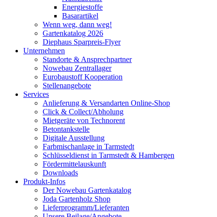
Energiestoffe
Basarartikel
Wenn weg, dann weg!
Gartenkatalog 2026
Diephaus Sparpreis-Flyer
Unternehmen
Standorte & Ansprechpartner
Nowebau Zentrallager
Eurobaustoff Kooperation
Stellenangebote
Services
Anlieferung & Versandarten Online-Shop
Click & Collect/Abholung
Mietgeräte von Technorent
Betontankstelle
Digitale Ausstellung
Farbmischanlage in Tarmstedt
Schlüsseldienst in Tarmstedt & Hambergen
Fördermittelauskunft
Downloads
Produkt-Infos
Der Nowebau Gartenkatalog
Joda Gartenholz Shop
Lieferprogramm/Lieferanten
Unsere Beilage/Angebote