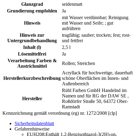
Glanzgrad
seidenmatt
Grundierung empfohlen
Ja
mit Wasser verdünnbar; Reinigung
Hinweis
mit Wasser und Seife; ; gut
aufrühren
Hinweis zur
tragfähig; sauber; trocken; fest; rost-
Untergrundbehandlung
und fettfrei
Inhalt (l)
2,5 l
Lösemittelfrei
Ja
Verarbeitung Farben &
Rollen; Streichen
Anstrichmittel
Acryllack für hochwertige, dauerhaft
Herstellerkurzbeschreibung
schöne Oberflächen im Innen- und
Außenbereich
Rühl Farben GmbH Handelnd im
Namen und für RG der DAW SE ,
Hersteller
Roßdörfer Straße 50, 64372 Ober-
Ramstadt
Kennzeichnung gemäß verordnung (eg) nr. 1272/2008 [clp]
Sicherheitsdatenblatt
Gefahrenhinweise
EUH208:Enthält 1,2-Benzisothiazol-3(2H)-on,