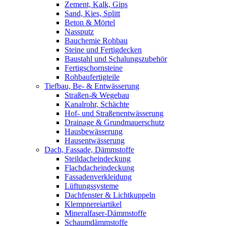
Zement, Kalk, Gips
Sand, Kies, Splitt
Beton & Mörtel
Nassputz
Bauchemie Rohbau
Steine und Fertigdecken
Baustahl und Schalungszubehör
Fertigschornsteine
Rohbaufertigteile
Tiefbau, Be- & Entwässerung
Straßen-& Wegebau
Kanalrohr, Schächte
Hof- und Straßenentwässerung
Drainage & Grundmauerschutz
Hausbewässerung
Hausentwässerung
Dach, Fassade, Dämmstoffe
Steildacheindeckung
Flachdacheindeckung
Fassadenverkleidung
Lüftungssysteme
Dachfenster & Lichtkuppeln
Klempnereiartikel
Mineralfaser-Dämmstoffe
Schaumdämmstoffe