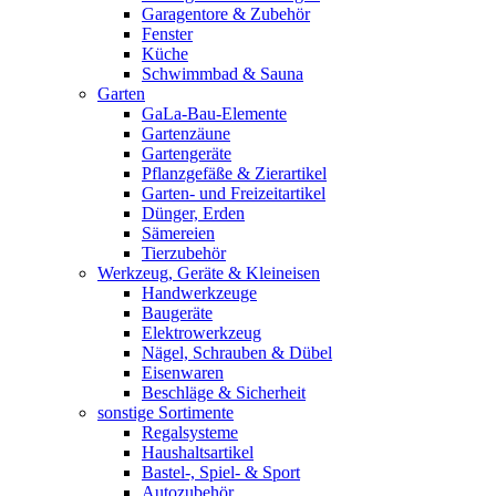
Garagentore & Zubehör
Fenster
Küche
Schwimmbad & Sauna
Garten
GaLa-Bau-Elemente
Gartenzäune
Gartengeräte
Pflanzgefäße & Zierartikel
Garten- und Freizeitartikel
Dünger, Erden
Sämereien
Tierzubehör
Werkzeug, Geräte & Kleineisen
Handwerkzeuge
Baugeräte
Elektrowerkzeug
Nägel, Schrauben & Dübel
Eisenwaren
Beschläge & Sicherheit
sonstige Sortimente
Regalsysteme
Haushaltsartikel
Bastel-, Spiel- & Sport
Autozubehör