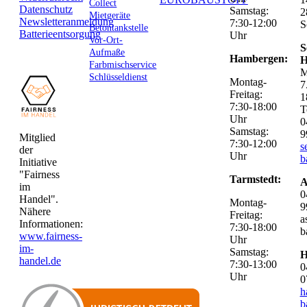
Collect
Datenschutz
Samstag:
2
Mietgeräte
Newsletteranmeldung
7:30-12:00
S
Betontankstelle
Batterieentsorgung
Uhr
Vor-Ort-
S
Aufmaße
Hambergen:
H
Farbmischservice
M
Schlüsseldienst
Montag-
7
Freitag:
1
7:30-18:00
T
Uhr
0
Samstag:
9
Mitglied
7:30-12:00
s
der
Uhr
b
Initiative
"Fairness
Tarmstedt:
A
im
0
Handel".
Montag-
9
Nähere
Freitag:
a
Informationen:
7:30-18:00
b
www.fairness-
Uhr
im-
Samstag:
H
handel.de
7:30-13:00
0
Uhr
0
h
b