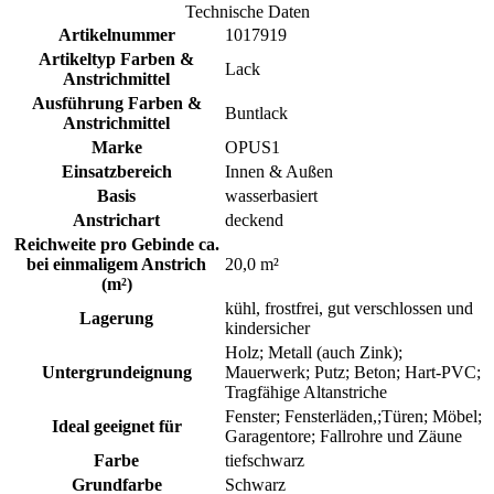
Technische Daten
Artikelnummer
1017919
Artikeltyp Farben &
Lack
Anstrichmittel
Ausführung Farben &
Buntlack
Anstrichmittel
Marke
OPUS1
Einsatzbereich
Innen & Außen
Basis
wasserbasiert
Anstrichart
deckend
Reichweite pro Gebinde ca.
bei einmaligem Anstrich
20,0 m²
(m²)
kühl, frostfrei, gut verschlossen und
Lagerung
kindersicher
Holz; Metall (auch Zink);
Untergrundeignung
Mauerwerk; Putz; Beton; Hart-PVC;
Tragfähige Altanstriche
Fenster; Fensterläden,;Türen; Möbel;
Ideal geeignet für
Garagentore; Fallrohre und Zäune
Farbe
tiefschwarz
Grundfarbe
Schwarz