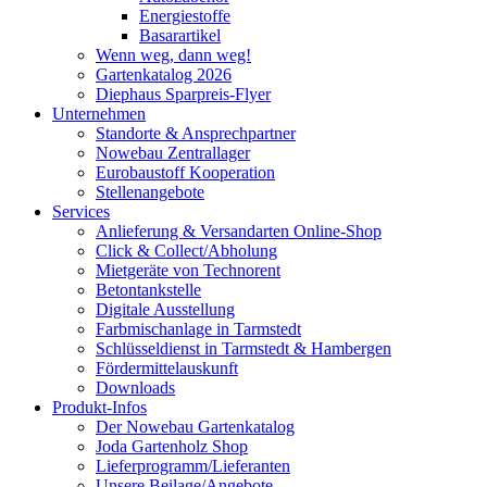
Energiestoffe
Basarartikel
Wenn weg, dann weg!
Gartenkatalog 2026
Diephaus Sparpreis-Flyer
Unternehmen
Standorte & Ansprechpartner
Nowebau Zentrallager
Eurobaustoff Kooperation
Stellenangebote
Services
Anlieferung & Versandarten Online-Shop
Click & Collect/Abholung
Mietgeräte von Technorent
Betontankstelle
Digitale Ausstellung
Farbmischanlage in Tarmstedt
Schlüsseldienst in Tarmstedt & Hambergen
Fördermittelauskunft
Downloads
Produkt-Infos
Der Nowebau Gartenkatalog
Joda Gartenholz Shop
Lieferprogramm/Lieferanten
Unsere Beilage/Angebote