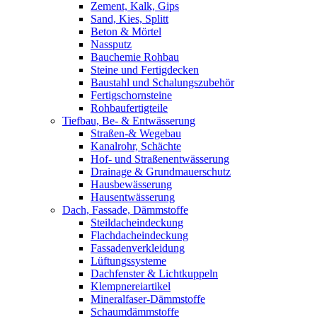
Zement, Kalk, Gips
Sand, Kies, Splitt
Beton & Mörtel
Nassputz
Bauchemie Rohbau
Steine und Fertigdecken
Baustahl und Schalungszubehör
Fertigschornsteine
Rohbaufertigteile
Tiefbau, Be- & Entwässerung
Straßen-& Wegebau
Kanalrohr, Schächte
Hof- und Straßenentwässerung
Drainage & Grundmauerschutz
Hausbewässerung
Hausentwässerung
Dach, Fassade, Dämmstoffe
Steildacheindeckung
Flachdacheindeckung
Fassadenverkleidung
Lüftungssysteme
Dachfenster & Lichtkuppeln
Klempnereiartikel
Mineralfaser-Dämmstoffe
Schaumdämmstoffe