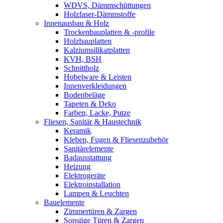
WDVS, Dämmschüttungen
Holzfaser-Dämmstoffe
Innenausbau & Holz
Trockenbauplatten & -profile
Holzbauplatten
Kalziumsilikatplatten
KVH, BSH
Schnittholz
Hobelware & Leisten
Innenverkleidungen
Bodenbeläge
Tapeten & Deko
Farben, Lacke, Putze
Fliesen, Sanitär & Haustechnik
Keramik
Kleben, Fugen & Fliesenzubehör
Sanitärelemente
Badausstattung
Heizung
Elektrogeräte
Elektroinstallation
Lampen & Leuchten
Bauelemente
Zimmertüren & Zargen
Sonstige Türen & Zargen