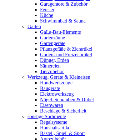
Garagentore & Zubehör
Fenster
Küche
Schwimmbad & Sauna
Garten
GaLa-Bau-Elemente
Gartenzäune
Gartengeräte
Pflanzgefäße & Zierartikel
Garten- und Freizeitartikel
Dünger, Erden
Sämereien
Tierzubehör
Werkzeug, Geräte & Kleineisen
Handwerkzeuge
Baugeräte
Elektrowerkzeug
Nägel, Schrauben & Dübel
Eisenwaren
Beschläge & Sicherheit
sonstige Sortimente
Regalsysteme
Haushaltsartikel
Bastel-, Spiel- & Sport
Autozubehör