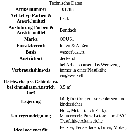
Technische Daten
Artikelnummer
1017881
Artikeltyp Farben &
Lack
Anstrichmittel
Ausführung Farben &
Buntlack
Anstrichmittel
Marke
OPUS1
Einsatzbereich
Innen & Außen
Basis
wasserbasiert
Anstrichart
deckend
bei Arbeitspausen das Werkzeug
Verbrauchshinweis
immer in einer Plastiktüte
eingewickelt
Reichweite pro Gebinde ca.
bei einmaligem Anstrich
3,5 m²
(m²)
kühl; frostfrei; gut verschlossen und
Lagerung
kindersicher
Holz; Metall (auch Zink);
Untergrundeignung
Mauerwerk; Putz; Beton; Hart-PVC;
Tragfähige Altanstriche
Fenster; Fensterläden;Türen; Möbel;
Ideal geeignet für