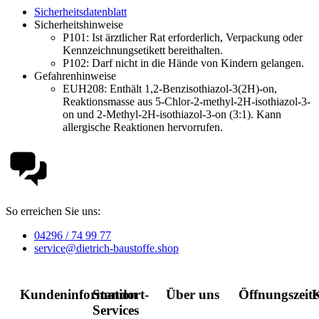
Sicherheitsdatenblatt
Sicherheitshinweise
P101:
Ist ärztlicher Rat erforderlich, Verpackung oder
Kennzeichnungsetikett bereithalten.
P102:
Darf nicht in die Hände von Kindern gelangen.
Gefahrenhinweise
EUH208: Enthält 1,2-Benzisothiazol-3(2H)-on,
Reaktionsmasse aus 5-Chlor-2-methyl-2H-isothiazol-3-
on und 2-Methyl-2H-isothiazol-3-on (3:1). Kann
allergische Reaktionen hervorrufen.
So erreichen Sie uns:
04296 / 74 99 77
service@dietrich-baustoffe.shop
Kundeninformation
Standort-
Über uns
Öffnungszeit
K
Services