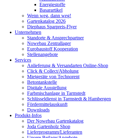
Energiestoffe
Basarartikel
Wenn weg, dann weg!
Gartenkatalog 2026
Diephaus Sparpreis-Flyer
Unternehmen
Standorte & Ansprechpartner
Nowebau Zentrallager
Eurobaustoff Kooperation
Stellenangebote
Services
Anlieferung & Versandarten Online-Shop
Click & Collect/Abholung
Mietgeräte von Technorent
Betontankstelle
Digitale Ausstellung
Farbmischanlage in Tarmstedt
Schlüsseldienst in Tarmstedt & Hambergen
Fördermittelauskunft
Downloads
Produkt-Infos
Der Nowebau Gartenkatalog
Joda Gartenholz Shop
Lieferprogramm/Lieferanten
Unsere Beilage/Angebote