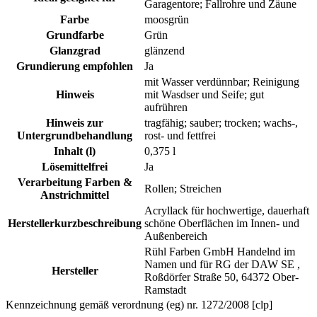
Garagentore; Fallrohre und Zäune
Farbe
moosgrün
Grundfarbe
Grün
Glanzgrad
glänzend
Grundierung empfohlen
Ja
mit Wasser verdünnbar; Reinigung
Hinweis
mit Wasdser und Seife; gut
aufrühren
Hinweis zur
tragfähig; sauber; trocken; wachs-,
Untergrundbehandlung
rost- und fettfrei
Inhalt (l)
0,375 l
Lösemittelfrei
Ja
Verarbeitung Farben &
Rollen; Streichen
Anstrichmittel
Acryllack für hochwertige, dauerhaft
Herstellerkurzbeschreibung
schöne Oberflächen im Innen- und
Außenbereich
Rühl Farben GmbH Handelnd im
Namen und für RG der DAW SE ,
Hersteller
Roßdörfer Straße 50, 64372 Ober-
Ramstadt
Kennzeichnung gemäß verordnung (eg) nr. 1272/2008 [clp]