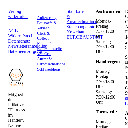
Vertrag
Standorte
Aschwarden:
D
widerrufen
&
G
Anlieferung
Montag-
Ansprechpartner
C
Baustoffe &
Freitag:
Stellenangebote
Versand
AGB
7:30-17:00
Nowebau
F
Click &
Widerrufsrecht
Uhr
EUROBAUSTOFF
1
Collect
Datenschutz
Samstag:
2
Mietgeräte
Newsletteranmeldung
7:30-12:00
S
Betontankstelle
Batterieentsorgung
Uhr
Vor-Ort-
S
Aufmaße
Hambergen:
H
Farbmischservice
M
Schlüsseldienst
Montag-
7
Freitag:
1
7:30-18:00
T
Uhr
0
Samstag:
9
Mitglied
7:30-12:00
s
der
Uhr
b
Initiative
"Fairness
Tarmstedt:
A
im
0
Handel".
Montag-
9
Nähere
Freitag: