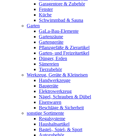
Garagentore & Zubehör
Fenster
Küche
Schwimmbad & Sauna
Garten
GaLa-Bau-Elemente
Gartenzäune
Gartengeräte
Pflanzgefäße & Zierartikel
Garten- und Freizeitartikel
Dünger, Erden
Sämereien
Tierzubehör
Werkzeug, Geräte & Kleineisen
Handwerkzeuge
Baugeräte
Elektrowerkzeug
Nägel, Schrauben & Dübel
Eisenwaren
Beschläge & Sicherheit
sonstige Sortimente
Regalsysteme
Haushaltsartikel
Bastel-, Spiel- & Sport
Autozubehör