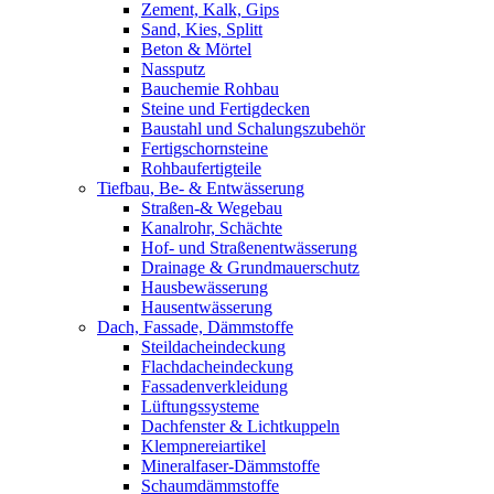
Zement, Kalk, Gips
Sand, Kies, Splitt
Beton & Mörtel
Nassputz
Bauchemie Rohbau
Steine und Fertigdecken
Baustahl und Schalungszubehör
Fertigschornsteine
Rohbaufertigteile
Tiefbau, Be- & Entwässerung
Straßen-& Wegebau
Kanalrohr, Schächte
Hof- und Straßenentwässerung
Drainage & Grundmauerschutz
Hausbewässerung
Hausentwässerung
Dach, Fassade, Dämmstoffe
Steildacheindeckung
Flachdacheindeckung
Fassadenverkleidung
Lüftungssysteme
Dachfenster & Lichtkuppeln
Klempnereiartikel
Mineralfaser-Dämmstoffe
Schaumdämmstoffe