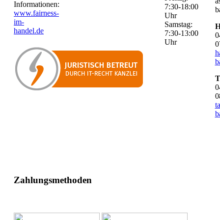
a
Informationen:
7:30-18:00
b
www.fairness-
Uhr
im-
Samstag:
H
handel.de
7:30-13:00
0
Uhr
0
h
b
T
0
0
t
b
Zahlungsmethoden