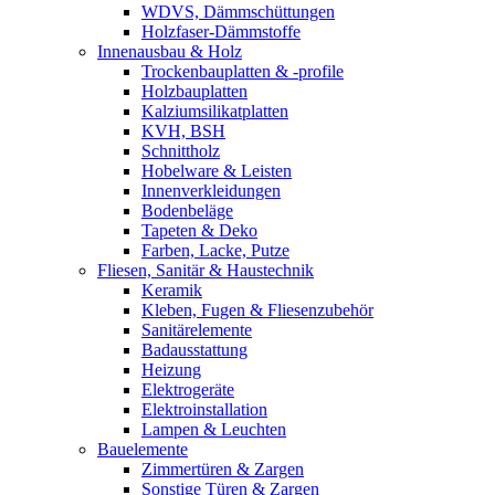
WDVS, Dämmschüttungen
Holzfaser-Dämmstoffe
Innenausbau & Holz
Trockenbauplatten & -profile
Holzbauplatten
Kalziumsilikatplatten
KVH, BSH
Schnittholz
Hobelware & Leisten
Innenverkleidungen
Bodenbeläge
Tapeten & Deko
Farben, Lacke, Putze
Fliesen, Sanitär & Haustechnik
Keramik
Kleben, Fugen & Fliesenzubehör
Sanitärelemente
Badausstattung
Heizung
Elektrogeräte
Elektroinstallation
Lampen & Leuchten
Bauelemente
Zimmertüren & Zargen
Sonstige Türen & Zargen