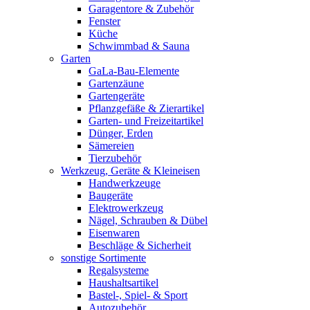
Garagentore & Zubehör
Fenster
Küche
Schwimmbad & Sauna
Garten
GaLa-Bau-Elemente
Gartenzäune
Gartengeräte
Pflanzgefäße & Zierartikel
Garten- und Freizeitartikel
Dünger, Erden
Sämereien
Tierzubehör
Werkzeug, Geräte & Kleineisen
Handwerkzeuge
Baugeräte
Elektrowerkzeug
Nägel, Schrauben & Dübel
Eisenwaren
Beschläge & Sicherheit
sonstige Sortimente
Regalsysteme
Haushaltsartikel
Bastel-, Spiel- & Sport
Autozubehör