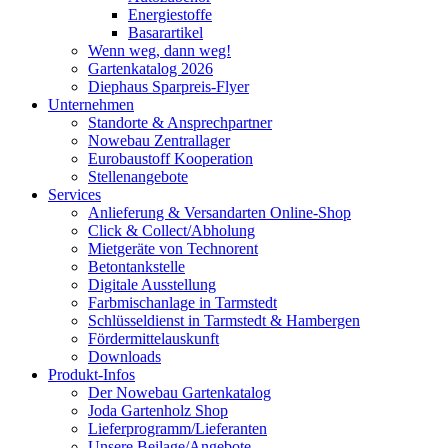
Energiestoffe
Basarartikel
Wenn weg, dann weg!
Gartenkatalog 2026
Diephaus Sparpreis-Flyer
Unternehmen
Standorte & Ansprechpartner
Nowebau Zentrallager
Eurobaustoff Kooperation
Stellenangebote
Services
Anlieferung & Versandarten Online-Shop
Click & Collect/Abholung
Mietgeräte von Technorent
Betontankstelle
Digitale Ausstellung
Farbmischanlage in Tarmstedt
Schlüsseldienst in Tarmstedt & Hambergen
Fördermittelauskunft
Downloads
Produkt-Infos
Der Nowebau Gartenkatalog
Joda Gartenholz Shop
Lieferprogramm/Lieferanten
Unsere Beilage/Angebote