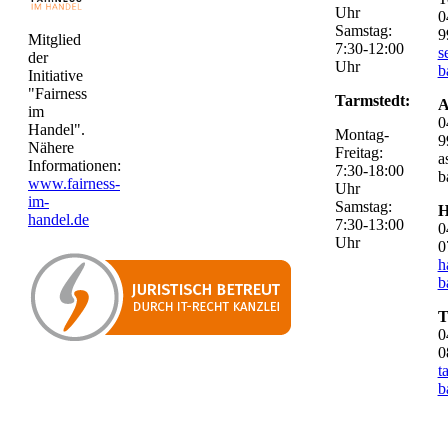
Uhr
0
Samstag:
9
Mitglied
7:30-12:00
s
der
Uhr
b
Initiative
"Fairness
Tarmstedt:
A
im
0
Handel".
Montag-
9
Nähere
Freitag:
a
Informationen:
7:30-18:00
b
www.fairness-
Uhr
im-
Samstag:
H
handel.de
7:30-13:00
0
Uhr
0
h
b
T
0
0
t
b