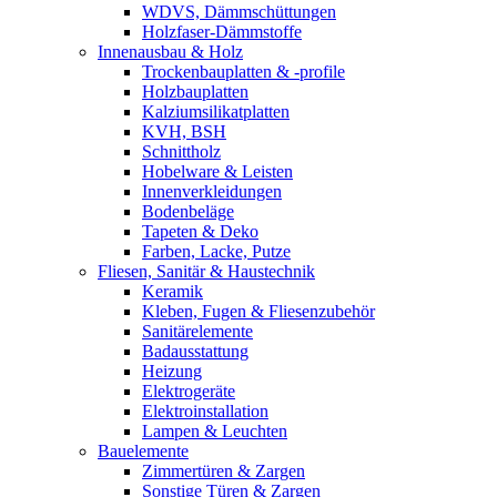
WDVS, Dämmschüttungen
Holzfaser-Dämmstoffe
Innenausbau & Holz
Trockenbauplatten & -profile
Holzbauplatten
Kalziumsilikatplatten
KVH, BSH
Schnittholz
Hobelware & Leisten
Innenverkleidungen
Bodenbeläge
Tapeten & Deko
Farben, Lacke, Putze
Fliesen, Sanitär & Haustechnik
Keramik
Kleben, Fugen & Fliesenzubehör
Sanitärelemente
Badausstattung
Heizung
Elektrogeräte
Elektroinstallation
Lampen & Leuchten
Bauelemente
Zimmertüren & Zargen
Sonstige Türen & Zargen