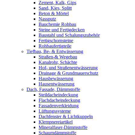
Zement, Kalk, Gips
Sand, Kies, Splitt
Beton & Mörtel
Nassputz
Bauchemie Rohbau
Steine und Fertigdecken
Baustahl und Schalungszubehör
Fertigschornsteine
Rohbaufertigteile
Tiefbau, Be- & Entwässerung
Straßen-& Wegebau
Kanalrohr, Schächte
Hof- und Straßenentwässerung
Drainage & Grundmauerschutz
Hausbewässerung
Hausentwässerung
Dach, Fassade, Dämmstoffe
Steildacheindeckung
Flachdacheindeckung
Fassadenverkleidung
Lüftungssysteme
Dachfenster & Lichtkuppeln
Klempnereiartikel
Mineralfaser-Dämmstoffe
Schaumdämmstoffe