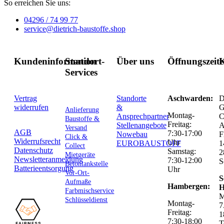
So erreichen Sie uns:
04296 / 74 99 77
service@dietrich-baustoffe.shop
Kundeninformation
Standort-
Über uns
Öffnungszeit
K
Services
Vertrag
Standorte
Aschwarden:
D
widerrufen
&
G
Anlieferung
Montag-
Ansprechpartner
C
Baustoffe &
Freitag:
Stellenangebote
Versand
AGB
7:30-17:00
Nowebau
F
Click &
Widerrufsrecht
Uhr
EUROBAUSTOFF
1
Collect
Datenschutz
Samstag:
2
Mietgeräte
Newsletteranmeldung
7:30-12:00
S
Betontankstelle
Batterieentsorgung
Uhr
Vor-Ort-
S
Aufmaße
Hambergen:
H
Farbmischservice
M
Schlüsseldienst
Montag-
7
Freitag:
1
7:30-18:00
T