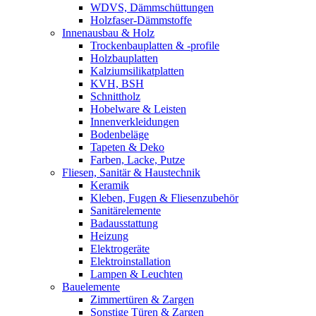
WDVS, Dämmschüttungen
Holzfaser-Dämmstoffe
Innenausbau & Holz
Trockenbauplatten & -profile
Holzbauplatten
Kalziumsilikatplatten
KVH, BSH
Schnittholz
Hobelware & Leisten
Innenverkleidungen
Bodenbeläge
Tapeten & Deko
Farben, Lacke, Putze
Fliesen, Sanitär & Haustechnik
Keramik
Kleben, Fugen & Fliesenzubehör
Sanitärelemente
Badausstattung
Heizung
Elektrogeräte
Elektroinstallation
Lampen & Leuchten
Bauelemente
Zimmertüren & Zargen
Sonstige Türen & Zargen