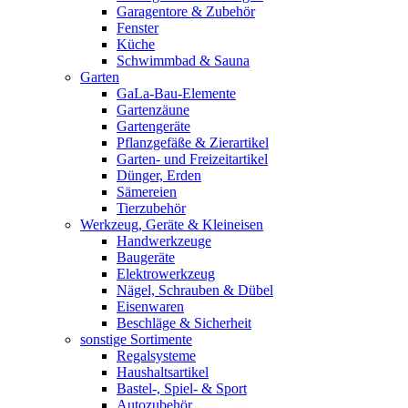
Garagentore & Zubehör
Fenster
Küche
Schwimmbad & Sauna
Garten
GaLa-Bau-Elemente
Gartenzäune
Gartengeräte
Pflanzgefäße & Zierartikel
Garten- und Freizeitartikel
Dünger, Erden
Sämereien
Tierzubehör
Werkzeug, Geräte & Kleineisen
Handwerkzeuge
Baugeräte
Elektrowerkzeug
Nägel, Schrauben & Dübel
Eisenwaren
Beschläge & Sicherheit
sonstige Sortimente
Regalsysteme
Haushaltsartikel
Bastel-, Spiel- & Sport
Autozubehör