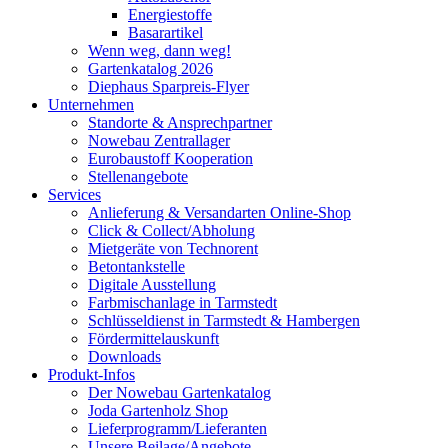
Energiestoffe
Basarartikel
Wenn weg, dann weg!
Gartenkatalog 2026
Diephaus Sparpreis-Flyer
Unternehmen
Standorte & Ansprechpartner
Nowebau Zentrallager
Eurobaustoff Kooperation
Stellenangebote
Services
Anlieferung & Versandarten Online-Shop
Click & Collect/Abholung
Mietgeräte von Technorent
Betontankstelle
Digitale Ausstellung
Farbmischanlage in Tarmstedt
Schlüsseldienst in Tarmstedt & Hambergen
Fördermittelauskunft
Downloads
Produkt-Infos
Der Nowebau Gartenkatalog
Joda Gartenholz Shop
Lieferprogramm/Lieferanten
Unsere Beilage/Angebote