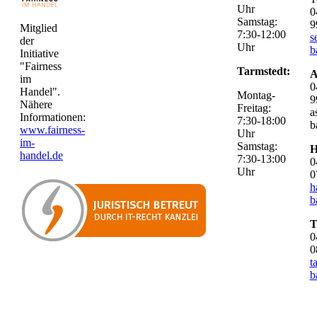
Uhr
0
Samstag:
9
Mitglied
7:30-12:00
s
der
Uhr
b
Initiative
"Fairness
Tarmstedt:
A
im
0
Handel".
Montag-
9
Nähere
Freitag:
a
Informationen:
7:30-18:00
b
www.fairness-
Uhr
im-
Samstag:
H
handel.de
7:30-13:00
0
Uhr
0
h
b
T
0
0
t
b