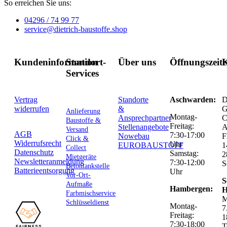
So erreichen Sie uns:
04296 / 74 99 77
service@dietrich-baustoffe.shop
Kundeninformation
Standort-
Über uns
Öffnungszeit
K
Services
Vertrag
Standorte
Aschwarden:
D
widerrufen
&
G
Anlieferung
Montag-
Ansprechpartner
C
Baustoffe &
Freitag:
Stellenangebote
Versand
AGB
7:30-17:00
Nowebau
F
Click &
Widerrufsrecht
Uhr
EUROBAUSTOFF
1
Collect
Datenschutz
Samstag:
2
Mietgeräte
Newsletteranmeldung
7:30-12:00
S
Betontankstelle
Batterieentsorgung
Uhr
Vor-Ort-
S
Aufmaße
Hambergen:
H
Farbmischservice
M
Schlüsseldienst
Montag-
7
Freitag:
1
7:30-18:00
T