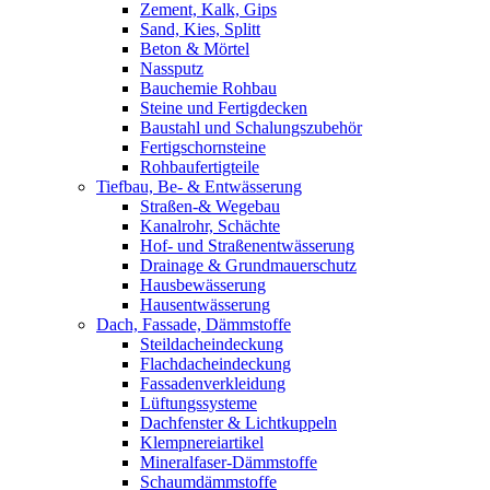
Zement, Kalk, Gips
Sand, Kies, Splitt
Beton & Mörtel
Nassputz
Bauchemie Rohbau
Steine und Fertigdecken
Baustahl und Schalungszubehör
Fertigschornsteine
Rohbaufertigteile
Tiefbau, Be- & Entwässerung
Straßen-& Wegebau
Kanalrohr, Schächte
Hof- und Straßenentwässerung
Drainage & Grundmauerschutz
Hausbewässerung
Hausentwässerung
Dach, Fassade, Dämmstoffe
Steildacheindeckung
Flachdacheindeckung
Fassadenverkleidung
Lüftungssysteme
Dachfenster & Lichtkuppeln
Klempnereiartikel
Mineralfaser-Dämmstoffe
Schaumdämmstoffe