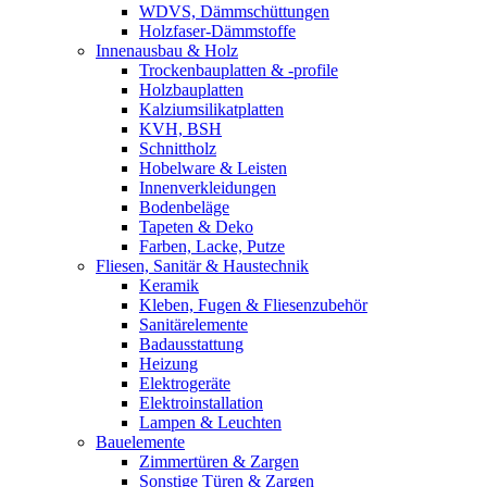
WDVS, Dämmschüttungen
Holzfaser-Dämmstoffe
Innenausbau & Holz
Trockenbauplatten & -profile
Holzbauplatten
Kalziumsilikatplatten
KVH, BSH
Schnittholz
Hobelware & Leisten
Innenverkleidungen
Bodenbeläge
Tapeten & Deko
Farben, Lacke, Putze
Fliesen, Sanitär & Haustechnik
Keramik
Kleben, Fugen & Fliesenzubehör
Sanitärelemente
Badausstattung
Heizung
Elektrogeräte
Elektroinstallation
Lampen & Leuchten
Bauelemente
Zimmertüren & Zargen
Sonstige Türen & Zargen