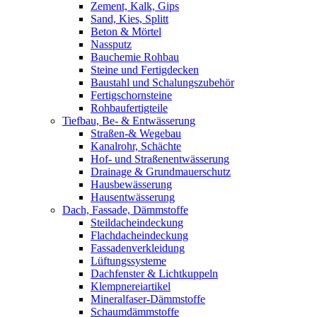
Zement, Kalk, Gips
Sand, Kies, Splitt
Beton & Mörtel
Nassputz
Bauchemie Rohbau
Steine und Fertigdecken
Baustahl und Schalungszubehör
Fertigschornsteine
Rohbaufertigteile
Tiefbau, Be- & Entwässerung
Straßen-& Wegebau
Kanalrohr, Schächte
Hof- und Straßenentwässerung
Drainage & Grundmauerschutz
Hausbewässerung
Hausentwässerung
Dach, Fassade, Dämmstoffe
Steildacheindeckung
Flachdacheindeckung
Fassadenverkleidung
Lüftungssysteme
Dachfenster & Lichtkuppeln
Klempnereiartikel
Mineralfaser-Dämmstoffe
Schaumdämmstoffe