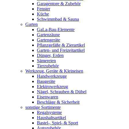
Garagentore & Zubehör
Fenster
Küche
Schwimmbad & Sauna
Garten
GaLa-Bau-Elemente
Gartenzäune
Gartengeräte
Pflanzgefäße & Zierartikel
Garten- und Freizeitartikel
Dünger, Erden
Sämereien
Tierzubehör
Werkzeug, Geräte & Kleineisen
Handwerkzeuge
Baugeräte
Elektrowerkzeug
Nägel, Schrauben & Dübel
Eisenwaren
Beschläge & Sicherheit
sonstige Sortimente
Regalsysteme
Haushaltsartikel
Bastel-, Spiel- & Sport
Autozubehör