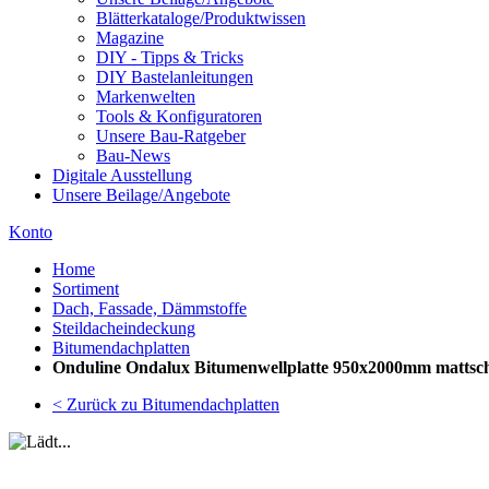
Blätterkataloge/Produktwissen
Magazine
DIY - Tipps & Tricks
DIY Bastelanleitungen
Markenwelten
Tools & Konfiguratoren
Unsere Bau-Ratgeber
Bau-News
Digitale Ausstellung
Unsere Beilage/Angebote
Konto
Home
Sortiment
Dach, Fassade, Dämmstoffe
Steildacheindeckung
Bitumendachplatten
Onduline Ondalux Bitumenwellplatte 950x2000mm mattsc
< Zurück zu Bitumendachplatten