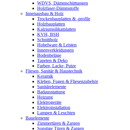
WDVS, Dämmschüttungen
Holzfaser-Dämmstoffe
Innenausbau & Holz
Trockenbauplatten & -profile
Holzbauplatten
Kalziumsilikatplatten
KVH, BSH
Schnittholz
Hobelware & Leisten
Innenverkleidungen
Bodenbeläge
Tapeten & Deko
Farben, Lacke, Putze
Fliesen, Sanitär & Haustechnik
Keramik
Kleben, Fugen & Fliesenzubehör
Sanitärelemente
Badausstattung
Heizung
Elektrogeräte
Elektroinstallation
Lampen & Leuchten
Bauelemente
Zimmertüren & Zargen
Sonstige Türen & Zargen