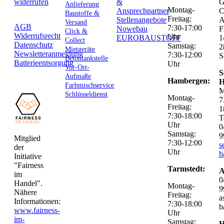
widerrufen
&
G
Anlieferung
Montag-
Ansprechpartner
C
Baustoffe &
Freitag:
Stellenangebote
Versand
AGB
7:30-17:00
Nowebau
F
Click &
Widerrufsrecht
Uhr
EUROBAUSTOFF
1
Collect
Datenschutz
Samstag:
2
Mietgeräte
Newsletteranmeldung
7:30-12:00
S
Betontankstelle
Batterieentsorgung
Uhr
Vor-Ort-
S
Aufmaße
Hambergen:
H
Farbmischservice
M
Schlüsseldienst
Montag-
7
Freitag:
1
7:30-18:00
T
Uhr
0
Samstag:
9
Mitglied
7:30-12:00
s
der
Uhr
b
Initiative
"Fairness
Tarmstedt:
A
im
0
Handel".
Montag-
9
Nähere
Freitag:
a
Informationen:
7:30-18:00
b
www.fairness-
Uhr
im-
Samstag:
H