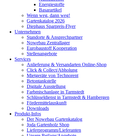
Energiestoffe
Basarartikel
Wenn weg, dann weg!
Gartenkatalog 2026
Diephaus Sparpreis-Flyer
Unternehmen
Standorte & Ansprechpartner
Nowebau Zentrallager
Eurobaustoff Kooperation
Stellenangebote
Services
Anlieferung & Versandarten Online-Shop
Click & Collect/Abholung
Mietgeräte von Technorent
Betontankstelle
Digitale Ausstellung
Farbmischanlage in Tarmstedt
Schlüsseldienst in Tarmstedt & Hambergen
Fördermittelauskunft
Downloads
Produkt-Infos
Der Nowebau Gartenkatalog
Joda Gartenholz Shop
Lieferprogramm/Lieferanten
Unsere Beilage/Angebote