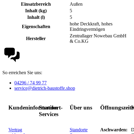
Einsatzbereich
Außen
Inhalt (kg)
5
Inhalt (l)
5
hohe Deckkraft, hohes
Eigenschaften
Eindringvermögen
Zentrallager Nowebau GmbH
Hersteller
& Co.KG
So erreichen Sie uns:
04296 / 74 99 77
service@dietrich-baustoffe.shop
Kundeninformation
Standort-
Über uns
Öffnungszeit
K
Services
Vertrag
Standorte
Aschwarden:
D