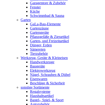
Garagentore & Zubehör
Fenster
Küche
Schwimmbad & Sauna
Garten
GaLa-Bau-Elemente
Gartenzäune
Gartengeräte
Pflanzgefäße & Zierartikel
Garten- und Freizeitartikel
Dünger, Erden
Sämereien
Tierzubehör
Werkzeug, Geräte & Kleineisen
Handwerkzeuge
Baugeräte
Elektrowerkzeug
Nägel, Schrauben & Dübel
Eisenwaren
Beschläge & Sicherheit
sonstige Sortimente
Regalsysteme
Haushaltsartikel
Bastel-, Spiel- & Sport
Autozubehör