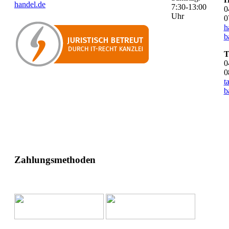
handel.de
7:30-13:00
0
Uhr
0
h
b
T
0
0
t
b
Zahlungsmethoden