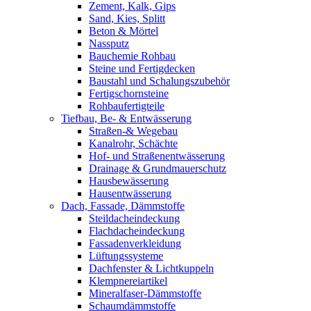
Zement, Kalk, Gips
Sand, Kies, Splitt
Beton & Mörtel
Nassputz
Bauchemie Rohbau
Steine und Fertigdecken
Baustahl und Schalungszubehör
Fertigschornsteine
Rohbaufertigteile
Tiefbau, Be- & Entwässerung
Straßen-& Wegebau
Kanalrohr, Schächte
Hof- und Straßenentwässerung
Drainage & Grundmauerschutz
Hausbewässerung
Hausentwässerung
Dach, Fassade, Dämmstoffe
Steildacheindeckung
Flachdacheindeckung
Fassadenverkleidung
Lüftungssysteme
Dachfenster & Lichtkuppeln
Klempnereiartikel
Mineralfaser-Dämmstoffe
Schaumdämmstoffe