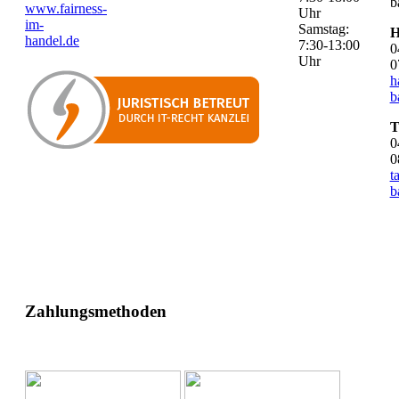
b
www.fairness-
Uhr
im-
Samstag:
H
handel.de
7:30-13:00
0
Uhr
0
h
b
T
0
0
t
b
Zahlungsmethoden