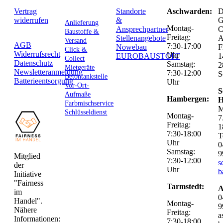
Vertrag
Standorte
Aschwarden:
D
widerrufen
&
G
Anlieferung
Montag-
Ansprechpartner
C
Baustoffe &
Freitag:
Stellenangebote
Versand
AGB
7:30-17:00
Nowebau
F
Click &
Widerrufsrecht
Uhr
EUROBAUSTOFF
1
Collect
Datenschutz
Samstag:
2
Mietgeräte
Newsletteranmeldung
7:30-12:00
S
Betontankstelle
Batterieentsorgung
Uhr
Vor-Ort-
S
Aufmaße
Hambergen:
H
Farbmischservice
M
Schlüsseldienst
Montag-
7
Freitag:
1
7:30-18:00
T
Uhr
0
Samstag:
9
Mitglied
7:30-12:00
s
der
Uhr
b
Initiative
"Fairness
Tarmstedt:
A
im
0
Handel".
Montag-
9
Nähere
Freitag:
a
Informationen:
7:30-18:00