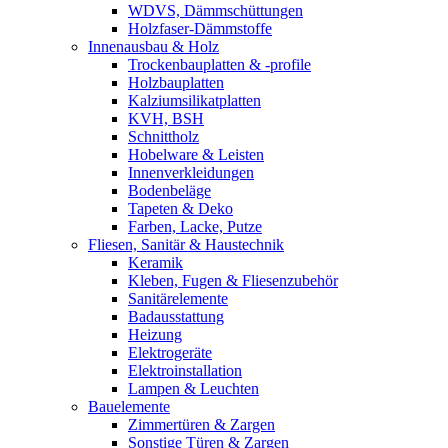
WDVS, Dämmschüttungen
Holzfaser-Dämmstoffe
Innenausbau & Holz
Trockenbauplatten & -profile
Holzbauplatten
Kalziumsilikatplatten
KVH, BSH
Schnittholz
Hobelware & Leisten
Innenverkleidungen
Bodenbeläge
Tapeten & Deko
Farben, Lacke, Putze
Fliesen, Sanitär & Haustechnik
Keramik
Kleben, Fugen & Fliesenzubehör
Sanitärelemente
Badausstattung
Heizung
Elektrogeräte
Elektroinstallation
Lampen & Leuchten
Bauelemente
Zimmertüren & Zargen
Sonstige Türen & Zargen