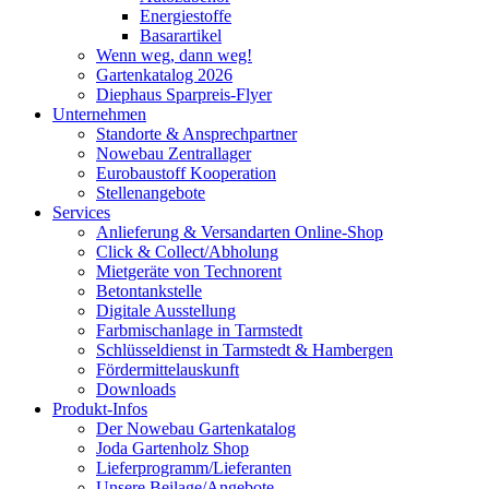
Energiestoffe
Basarartikel
Wenn weg, dann weg!
Gartenkatalog 2026
Diephaus Sparpreis-Flyer
Unternehmen
Standorte & Ansprechpartner
Nowebau Zentrallager
Eurobaustoff Kooperation
Stellenangebote
Services
Anlieferung & Versandarten Online-Shop
Click & Collect/Abholung
Mietgeräte von Technorent
Betontankstelle
Digitale Ausstellung
Farbmischanlage in Tarmstedt
Schlüsseldienst in Tarmstedt & Hambergen
Fördermittelauskunft
Downloads
Produkt-Infos
Der Nowebau Gartenkatalog
Joda Gartenholz Shop
Lieferprogramm/Lieferanten
Unsere Beilage/Angebote