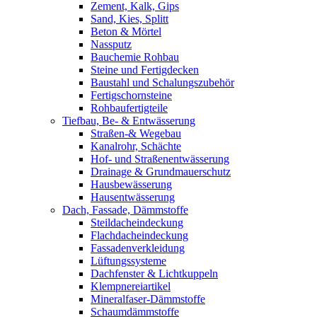
Zement, Kalk, Gips
Sand, Kies, Splitt
Beton & Mörtel
Nassputz
Bauchemie Rohbau
Steine und Fertigdecken
Baustahl und Schalungszubehör
Fertigschornsteine
Rohbaufertigteile
Tiefbau, Be- & Entwässerung
Straßen-& Wegebau
Kanalrohr, Schächte
Hof- und Straßenentwässerung
Drainage & Grundmauerschutz
Hausbewässerung
Hausentwässerung
Dach, Fassade, Dämmstoffe
Steildacheindeckung
Flachdacheindeckung
Fassadenverkleidung
Lüftungssysteme
Dachfenster & Lichtkuppeln
Klempnereiartikel
Mineralfaser-Dämmstoffe
Schaumdämmstoffe