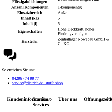
Flüssigabdichtungen
Anzahl Komponenten
1-komponentig
Einsatzbereich
Außen
Inhalt (kg)
5
Inhalt (l)
5
Hohe Deckkraft, hohes
Eigenschaften
Eindringvermögen
Zentrallager Nowebau GmbH &
Hersteller
Co.KG
So erreichen Sie uns:
04296 / 74 99 77
service@dietrich-baustoffe.shop
Kundeninformation
Standort-
Über uns
Öffnungszeit
K
Services