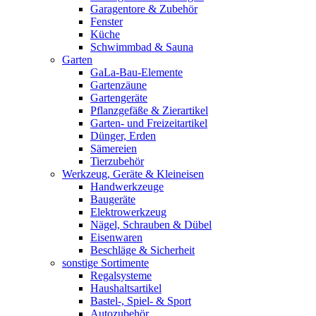
Garagentore & Zubehör
Fenster
Küche
Schwimmbad & Sauna
Garten
GaLa-Bau-Elemente
Gartenzäune
Gartengeräte
Pflanzgefäße & Zierartikel
Garten- und Freizeitartikel
Dünger, Erden
Sämereien
Tierzubehör
Werkzeug, Geräte & Kleineisen
Handwerkzeuge
Baugeräte
Elektrowerkzeug
Nägel, Schrauben & Dübel
Eisenwaren
Beschläge & Sicherheit
sonstige Sortimente
Regalsysteme
Haushaltsartikel
Bastel-, Spiel- & Sport
Autozubehör