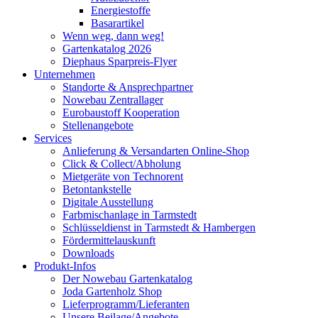
Energiestoffe
Basarartikel
Wenn weg, dann weg!
Gartenkatalog 2026
Diephaus Sparpreis-Flyer
Unternehmen
Standorte & Ansprechpartner
Nowebau Zentrallager
Eurobaustoff Kooperation
Stellenangebote
Services
Anlieferung & Versandarten Online-Shop
Click & Collect/Abholung
Mietgeräte von Technorent
Betontankstelle
Digitale Ausstellung
Farbmischanlage in Tarmstedt
Schlüsseldienst in Tarmstedt & Hambergen
Fördermittelauskunft
Downloads
Produkt-Infos
Der Nowebau Gartenkatalog
Joda Gartenholz Shop
Lieferprogramm/Lieferanten
Unsere Beilage/Angebote