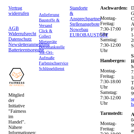
Vertrag
Standorte
Aschwarden:
D
widerrufen
&
G
Anlieferung
Montag-
Ansprechpartner
C
Baustoffe &
Freitag:
Stellenangebote
Versand
AGB
7:30-17:00
Nowebau
F
Click &
Widerrufsrecht
Uhr
EUROBAUSTOFF
1
Collect
Datenschutz
Samstag:
2
Mietgeräte
Newsletteranmeldung
7:30-12:00
S
Betontankstelle
Batterieentsorgung
Uhr
Vor-Ort-
S
Aufmaße
Hambergen:
H
Farbmischservice
M
Schlüsseldienst
Montag-
7
Freitag:
1
7:30-18:00
T
Uhr
0
Samstag:
9
Mitglied
7:30-12:00
s
der
Uhr
b
Initiative
"Fairness
Tarmstedt:
A
im
0
Handel".
Montag-
9
Nähere
Freitag:
a
Informationen: