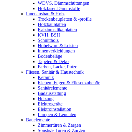
WDVS, Dämmschüttungen
Holzfaser-Dämmstoffe
Innenausbau & Holz
Trockenbauplatten & -profile
Holzbauplatten
Kalziumsilikatplatten
KVH, BSH
Schnittholz
Hobelware & Leisten
Innenverkleidungen
Bodenbeläge
Tapeten & Deko
Farben, Lacke, Putze
Fliesen, Sanitär & Haustechnik
Keramik
Kleben, Fugen & Fliesenzubehör
Sanitärelemente
Badausstattung
Heizung
Elektrogeräte
Elektroinstallation
Lampen & Leuchten
Bauelemente
Zimmertüren & Zargen
Sonstige Türen & Zargen