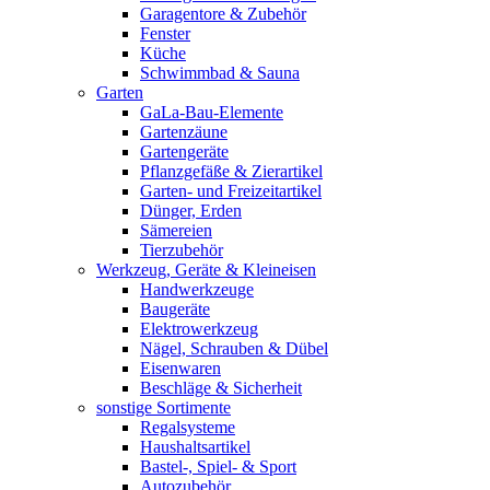
Garagentore & Zubehör
Fenster
Küche
Schwimmbad & Sauna
Garten
GaLa-Bau-Elemente
Gartenzäune
Gartengeräte
Pflanzgefäße & Zierartikel
Garten- und Freizeitartikel
Dünger, Erden
Sämereien
Tierzubehör
Werkzeug, Geräte & Kleineisen
Handwerkzeuge
Baugeräte
Elektrowerkzeug
Nägel, Schrauben & Dübel
Eisenwaren
Beschläge & Sicherheit
sonstige Sortimente
Regalsysteme
Haushaltsartikel
Bastel-, Spiel- & Sport
Autozubehör