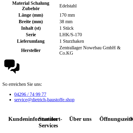
Material Schalung
Edelstahl
Zubehör
Länge (mm)
170 mm
Breite (mm)
38 mm
Inhalt (st)
1 Stück
Serie
LHK/S-170
Lieferumfang
1 Sturzhaken
Zentrallager Nowebau GmbH &
Hersteller
Co.KG
So erreichen Sie uns:
04296 / 74 99 77
service@dietrich-baustoffe.shop
Kundeninformation
Standort-
Über uns
Öffnungszeit
K
Services