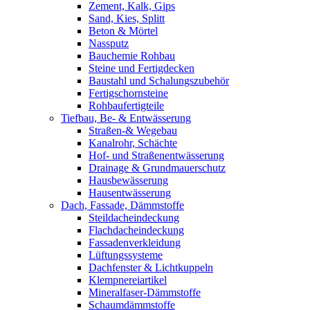
Zement, Kalk, Gips
Sand, Kies, Splitt
Beton & Mörtel
Nassputz
Bauchemie Rohbau
Steine und Fertigdecken
Baustahl und Schalungszubehör
Fertigschornsteine
Rohbaufertigteile
Tiefbau, Be- & Entwässerung
Straßen-& Wegebau
Kanalrohr, Schächte
Hof- und Straßenentwässerung
Drainage & Grundmauerschutz
Hausbewässerung
Hausentwässerung
Dach, Fassade, Dämmstoffe
Steildacheindeckung
Flachdacheindeckung
Fassadenverkleidung
Lüftungssysteme
Dachfenster & Lichtkuppeln
Klempnereiartikel
Mineralfaser-Dämmstoffe
Schaumdämmstoffe