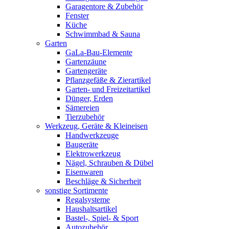
Garagentore & Zubehör
Fenster
Küche
Schwimmbad & Sauna
Garten
GaLa-Bau-Elemente
Gartenzäune
Gartengeräte
Pflanzgefäße & Zierartikel
Garten- und Freizeitartikel
Dünger, Erden
Sämereien
Tierzubehör
Werkzeug, Geräte & Kleineisen
Handwerkzeuge
Baugeräte
Elektrowerkzeug
Nägel, Schrauben & Dübel
Eisenwaren
Beschläge & Sicherheit
sonstige Sortimente
Regalsysteme
Haushaltsartikel
Bastel-, Spiel- & Sport
Autozubehör