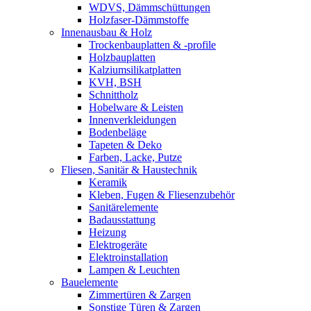
WDVS, Dämmschüttungen
Holzfaser-Dämmstoffe
Innenausbau & Holz
Trockenbauplatten & -profile
Holzbauplatten
Kalziumsilikatplatten
KVH, BSH
Schnittholz
Hobelware & Leisten
Innenverkleidungen
Bodenbeläge
Tapeten & Deko
Farben, Lacke, Putze
Fliesen, Sanitär & Haustechnik
Keramik
Kleben, Fugen & Fliesenzubehör
Sanitärelemente
Badausstattung
Heizung
Elektrogeräte
Elektroinstallation
Lampen & Leuchten
Bauelemente
Zimmertüren & Zargen
Sonstige Türen & Zargen