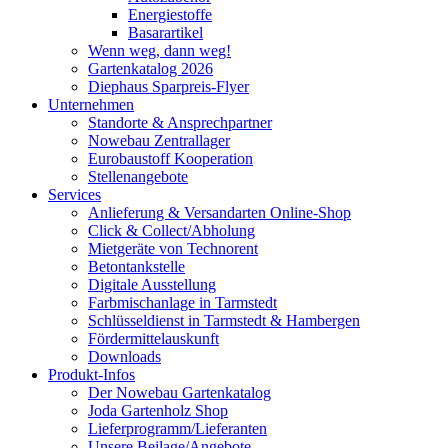
Energiestoffe
Basarartikel
Wenn weg, dann weg!
Gartenkatalog 2026
Diephaus Sparpreis-Flyer
Unternehmen
Standorte & Ansprechpartner
Nowebau Zentrallager
Eurobaustoff Kooperation
Stellenangebote
Services
Anlieferung & Versandarten Online-Shop
Click & Collect/Abholung
Mietgeräte von Technorent
Betontankstelle
Digitale Ausstellung
Farbmischanlage in Tarmstedt
Schlüsseldienst in Tarmstedt & Hambergen
Fördermittelauskunft
Downloads
Produkt-Infos
Der Nowebau Gartenkatalog
Joda Gartenholz Shop
Lieferprogramm/Lieferanten
Unsere Beilage/Angebote