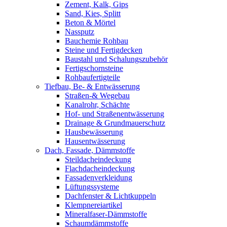
Zement, Kalk, Gips
Sand, Kies, Splitt
Beton & Mörtel
Nassputz
Bauchemie Rohbau
Steine und Fertigdecken
Baustahl und Schalungszubehör
Fertigschornsteine
Rohbaufertigteile
Tiefbau, Be- & Entwässerung
Straßen-& Wegebau
Kanalrohr, Schächte
Hof- und Straßenentwässerung
Drainage & Grundmauerschutz
Hausbewässerung
Hausentwässerung
Dach, Fassade, Dämmstoffe
Steildacheindeckung
Flachdacheindeckung
Fassadenverkleidung
Lüftungssysteme
Dachfenster & Lichtkuppeln
Klempnereiartikel
Mineralfaser-Dämmstoffe
Schaumdämmstoffe