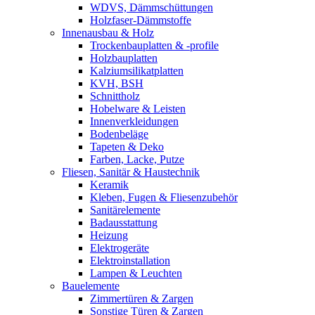
WDVS, Dämmschüttungen
Holzfaser-Dämmstoffe
Innenausbau & Holz
Trockenbauplatten & -profile
Holzbauplatten
Kalziumsilikatplatten
KVH, BSH
Schnittholz
Hobelware & Leisten
Innenverkleidungen
Bodenbeläge
Tapeten & Deko
Farben, Lacke, Putze
Fliesen, Sanitär & Haustechnik
Keramik
Kleben, Fugen & Fliesenzubehör
Sanitärelemente
Badausstattung
Heizung
Elektrogeräte
Elektroinstallation
Lampen & Leuchten
Bauelemente
Zimmertüren & Zargen
Sonstige Türen & Zargen