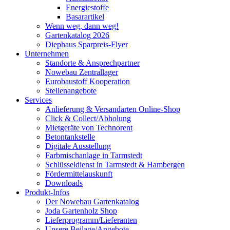
Energiestoffe
Basarartikel
Wenn weg, dann weg!
Gartenkatalog 2026
Diephaus Sparpreis-Flyer
Unternehmen
Standorte & Ansprechpartner
Nowebau Zentrallager
Eurobaustoff Kooperation
Stellenangebote
Services
Anlieferung & Versandarten Online-Shop
Click & Collect/Abholung
Mietgeräte von Technorent
Betontankstelle
Digitale Ausstellung
Farbmischanlage in Tarmstedt
Schlüsseldienst in Tarmstedt & Hambergen
Fördermittelauskunft
Downloads
Produkt-Infos
Der Nowebau Gartenkatalog
Joda Gartenholz Shop
Lieferprogramm/Lieferanten
Unsere Beilage/Angebote