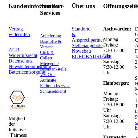
Kundeninformation
Standort-
Über uns
Öffnungszeit
K
Services
Vertrag
Standorte
Aschwarden:
D
widerrufen
&
G
Anlieferung
Montag-
Ansprechpartner
C
Baustoffe &
Freitag:
Stellenangebote
Versand
AGB
7:30-17:00
Nowebau
F
Click &
Widerrufsrecht
Uhr
EUROBAUSTOFF
1
Collect
Datenschutz
Samstag:
2
Mietgeräte
Newsletteranmeldung
7:30-12:00
S
Betontankstelle
Batterieentsorgung
Uhr
Vor-Ort-
S
Aufmaße
Hambergen:
H
Farbmischservice
M
Schlüsseldienst
Montag-
7
Freitag:
1
7:30-18:00
T
Uhr
0
Samstag:
9
Mitglied
7:30-12:00
s
der
Uhr
b
Initiative
"Fairness
Tarmstedt: