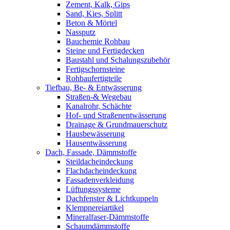
Zement, Kalk, Gips
Sand, Kies, Splitt
Beton & Mörtel
Nassputz
Bauchemie Rohbau
Steine und Fertigdecken
Baustahl und Schalungszubehör
Fertigschornsteine
Rohbaufertigteile
Tiefbau, Be- & Entwässerung
Straßen-& Wegebau
Kanalrohr, Schächte
Hof- und Straßenentwässerung
Drainage & Grundmauerschutz
Hausbewässerung
Hausentwässerung
Dach, Fassade, Dämmstoffe
Steildacheindeckung
Flachdacheindeckung
Fassadenverkleidung
Lüftungssysteme
Dachfenster & Lichtkuppeln
Klempnereiartikel
Mineralfaser-Dämmstoffe
Schaumdämmstoffe