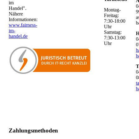
A
im
0
Handel".
Montag-
9
Nähere
Freitag:
a
Informationen:
7:30-18:00
b
www.fairness-
Uhr
im-
Samstag:
H
handel.de
7:30-13:00
0
Uhr
0
h
b
T
0
0
t
b
Zahlungsmethoden