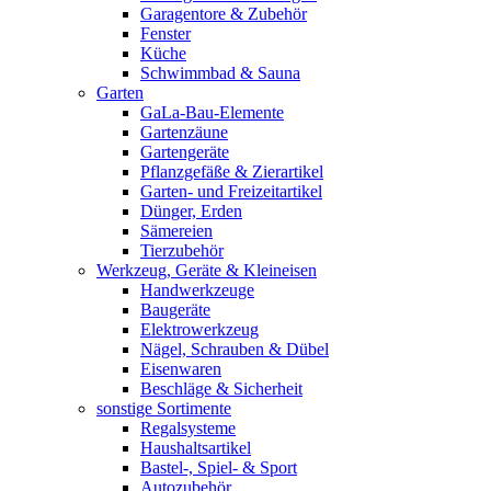
Garagentore & Zubehör
Fenster
Küche
Schwimmbad & Sauna
Garten
GaLa-Bau-Elemente
Gartenzäune
Gartengeräte
Pflanzgefäße & Zierartikel
Garten- und Freizeitartikel
Dünger, Erden
Sämereien
Tierzubehör
Werkzeug, Geräte & Kleineisen
Handwerkzeuge
Baugeräte
Elektrowerkzeug
Nägel, Schrauben & Dübel
Eisenwaren
Beschläge & Sicherheit
sonstige Sortimente
Regalsysteme
Haushaltsartikel
Bastel-, Spiel- & Sport
Autozubehör