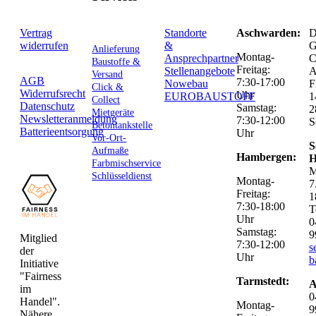
Vertrag
Standorte
Aschwarden:
D
widerrufen
&
G
Anlieferung
Montag-
Ansprechpartner
C
Baustoffe &
Freitag:
Stellenangebote
Versand
AGB
7:30-17:00
Nowebau
F
Click &
Widerrufsrecht
Uhr
EUROBAUSTOFF
1
Collect
Datenschutz
Samstag:
2
Mietgeräte
Newsletteranmeldung
7:30-12:00
S
Betontankstelle
Batterieentsorgung
Uhr
Vor-Ort-
S
Aufmaße
Hambergen:
H
Farbmischservice
M
Schlüsseldienst
Montag-
7
Freitag:
1
7:30-18:00
T
Uhr
0
Samstag:
9
Mitglied
7:30-12:00
s
der
Uhr
b
Initiative
"Fairness
Tarmstedt:
A
im
0
Handel".
Montag-
9
Nähere