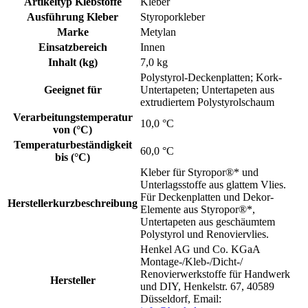
Artikeltyp Klebstoffe
Kleber
Ausführung Kleber
Styroporkleber
Marke
Metylan
Einsatzbereich
Innen
Inhalt (kg)
7,0 kg
Polystyrol-Deckenplatten; Kork-
Geeignet für
Untertapeten; Untertapeten aus
extrudiertem Polystyrolschaum
Verarbeitungstemperatur
10,0 °C
von (°C)
Temperaturbeständigkeit
60,0 °C
bis (°C)
Kleber für Styropor®* und
Unterlagsstoffe aus glattem Vlies.
Für Deckenplatten und Dekor-
Herstellerkurzbeschreibung
Elemente aus Styropor®*,
Untertapeten aus geschäumtem
Polystyrol und Renoviervlies.
Henkel AG und Co. KGaA
Montage-/Kleb-/Dicht-/
Renovierwerkstoffe für Handwerk
Hersteller
und DIY, Henkelstr. 67, 40589
Düsseldorf, Email: