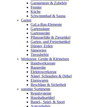
Garagentore & Zubehör
Fenster
Küche
Schwimmbad & Sauna
Garten
GaLa-Bau-Elemente
Gartenzäune
Gartengeräte
Pflanzgefäße & Zierartikel
Garten- und Freizeitartikel
Dünger, Erden
Sämereien
Tierzubehör
Werkzeug, Geräte & Kleineisen
Handwerkzeuge
Baugeräte
Elektrowerkzeug
Nägel, Schrauben & Dübel
Eisenwaren
Beschläge & Sicherheit
sonstige Sortimente
Regalsysteme
Haushaltsartikel
Bastel-, Spiel- & Sport
Autozubehör