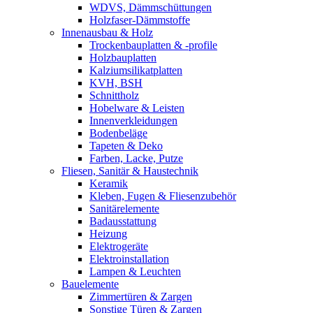
WDVS, Dämmschüttungen
Holzfaser-Dämmstoffe
Innenausbau & Holz
Trockenbauplatten & -profile
Holzbauplatten
Kalziumsilikatplatten
KVH, BSH
Schnittholz
Hobelware & Leisten
Innenverkleidungen
Bodenbeläge
Tapeten & Deko
Farben, Lacke, Putze
Fliesen, Sanitär & Haustechnik
Keramik
Kleben, Fugen & Fliesenzubehör
Sanitärelemente
Badausstattung
Heizung
Elektrogeräte
Elektroinstallation
Lampen & Leuchten
Bauelemente
Zimmertüren & Zargen
Sonstige Türen & Zargen