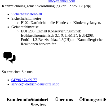
info@henkel.com
Kennzeichnung gemäß verordnung (eg) nr. 1272/2008 [clp]
Sicherheitsdatenblatt
Sicherheitshinweise
P102:
Darf nicht in die Hände von Kindern gelangen.
Gefahrenhinweise
EUH208: Enthält Konservierungsmittel:
Isothiazolinongemisch 3:1 (CIT/MIT). EUH208:
Enthält 1,2-Benzisothiazol-3(2H)-on. Kann allergische
Reaktionen hervorrufen.
So erreichen Sie uns:
04296 / 74 99 77
service@dietrich-baustoffe.shop
Kundeninformation
Standort-
Über uns
Öffnungszeit
K
Services