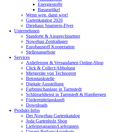
Energiestoffe
Basarartikel
Wenn weg, dann weg!
Gartenkatalog 2026
Diephaus Sparpreis-Flyer
Unternehmen
Standorte & Ansprechpartner
Nowebau Zentrallager
Eurobaustoff Kooperation
Stellenangebote
Services
Anlieferung & Versandarten Online-Shop
Click & Collect/Abholung
Mietgeräte von Technorent
Betontankstelle
Digitale Ausstellung
Farbmischanlage in Tarmstedt
Schlüsseldienst in Tarmstedt & Hambergen
Fördermittelauskunft
Downloads
Produkt-Infos
Der Nowebau Gartenkatalog
Joda Gartenholz Shop
Lieferprogramm/Lieferanten
Unsere Beilage/Angebote