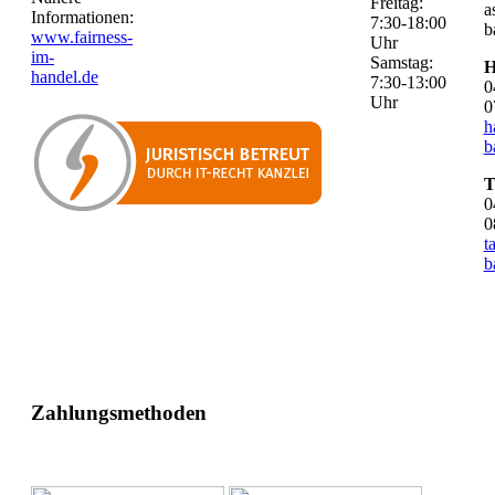
Freitag:
a
Informationen:
7:30-18:00
b
www.fairness-
Uhr
im-
Samstag:
H
handel.de
7:30-13:00
0
Uhr
0
h
b
T
0
0
t
b
Zahlungsmethoden