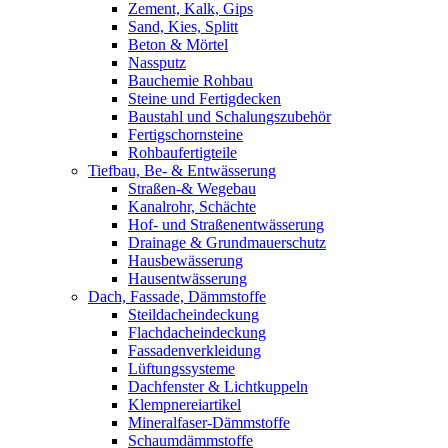
Zement, Kalk, Gips
Sand, Kies, Splitt
Beton & Mörtel
Nassputz
Bauchemie Rohbau
Steine und Fertigdecken
Baustahl und Schalungszubehör
Fertigschornsteine
Rohbaufertigteile
Tiefbau, Be- & Entwässerung
Straßen-& Wegebau
Kanalrohr, Schächte
Hof- und Straßenentwässerung
Drainage & Grundmauerschutz
Hausbewässerung
Hausentwässerung
Dach, Fassade, Dämmstoffe
Steildacheindeckung
Flachdacheindeckung
Fassadenverkleidung
Lüftungssysteme
Dachfenster & Lichtkuppeln
Klempnereiartikel
Mineralfaser-Dämmstoffe
Schaumdämmstoffe