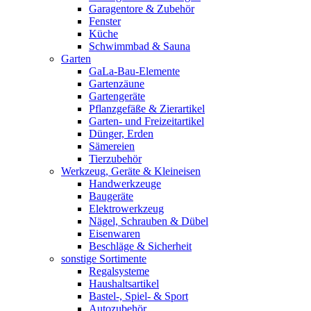
Garagentore & Zubehör
Fenster
Küche
Schwimmbad & Sauna
Garten
GaLa-Bau-Elemente
Gartenzäune
Gartengeräte
Pflanzgefäße & Zierartikel
Garten- und Freizeitartikel
Dünger, Erden
Sämereien
Tierzubehör
Werkzeug, Geräte & Kleineisen
Handwerkzeuge
Baugeräte
Elektrowerkzeug
Nägel, Schrauben & Dübel
Eisenwaren
Beschläge & Sicherheit
sonstige Sortimente
Regalsysteme
Haushaltsartikel
Bastel-, Spiel- & Sport
Autozubehör