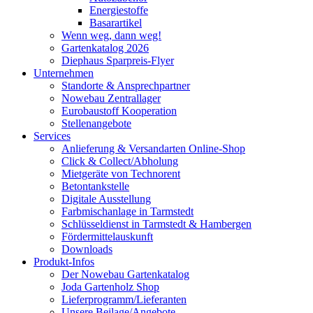
Energiestoffe
Basarartikel
Wenn weg, dann weg!
Gartenkatalog 2026
Diephaus Sparpreis-Flyer
Unternehmen
Standorte & Ansprechpartner
Nowebau Zentrallager
Eurobaustoff Kooperation
Stellenangebote
Services
Anlieferung & Versandarten Online-Shop
Click & Collect/Abholung
Mietgeräte von Technorent
Betontankstelle
Digitale Ausstellung
Farbmischanlage in Tarmstedt
Schlüsseldienst in Tarmstedt & Hambergen
Fördermittelauskunft
Downloads
Produkt-Infos
Der Nowebau Gartenkatalog
Joda Gartenholz Shop
Lieferprogramm/Lieferanten
Unsere Beilage/Angebote