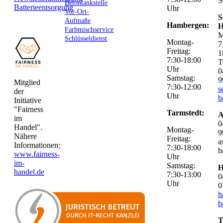
S
Betontankstelle
Batterieentsorgung
Uhr
Vor-Ort-
S
Aufmaße
Hambergen:
H
Farbmischservice
M
Schlüsseldienst
Montag-
7
Freitag:
1
7:30-18:00
T
Uhr
0
Samstag:
9
Mitglied
7:30-12:00
s
der
Uhr
b
Initiative
"Fairness
Tarmstedt:
A
im
0
Handel".
Montag-
9
Nähere
Freitag:
a
Informationen:
7:30-18:00
b
www.fairness-
Uhr
im-
Samstag:
H
handel.de
7:30-13:00
0
Uhr
0
h
b
T