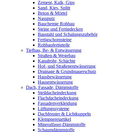
Zement, Kalk, Gips
Sand, Kies, Splitt
Beton & Mörtel
Nassputz
Bauchemie Rohbau
Steine und Fertigdecken
Baustahl und Schalungszubehör
Fertigschornsteine
Rohbaufertigteile
Tiefbau, Be- & Entwässerung
Straßen-& Wegebau
Kanalrohr, Schächte
Hof- und Straßenentwässerung
Drainage & Grundmauerschutz
Hausbewässerung
Hausentwässerung
Dach, Fassade, Dämmstoffe
Steildacheindeckung
Flachdacheindeckung
Fassadenverkleidung
Lüftungssysteme
Dachfenster & Lichtkuppeln
Klempnereiartikel
Mineralfaser-Dämmstoffe
Schaumdämmstoffe