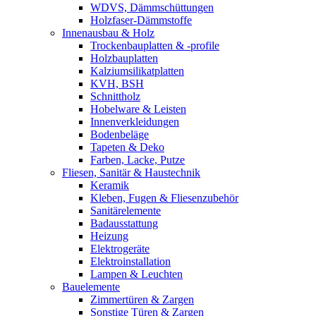
WDVS, Dämmschüttungen
Holzfaser-Dämmstoffe
Innenausbau & Holz
Trockenbauplatten & -profile
Holzbauplatten
Kalziumsilikatplatten
KVH, BSH
Schnittholz
Hobelware & Leisten
Innenverkleidungen
Bodenbeläge
Tapeten & Deko
Farben, Lacke, Putze
Fliesen, Sanitär & Haustechnik
Keramik
Kleben, Fugen & Fliesenzubehör
Sanitärelemente
Badausstattung
Heizung
Elektrogeräte
Elektroinstallation
Lampen & Leuchten
Bauelemente
Zimmertüren & Zargen
Sonstige Türen & Zargen