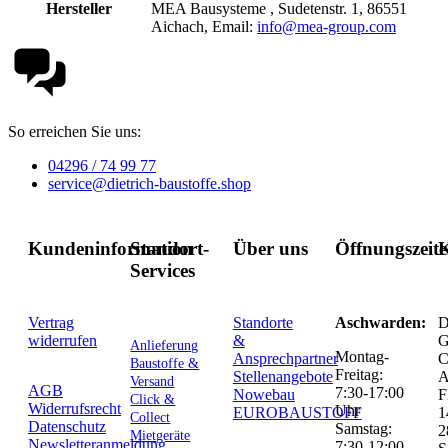
Hersteller
MEA Bausysteme , Sudetenstr. 1, 86551
Aichach, Email:
info@mea-group.com
So erreichen Sie uns:
04296 / 74 99 77
service@dietrich-baustoffe.shop
Kundeninformation
Standort-
Über uns
Öffnungszeit
K
Services
Vertrag
Standorte
Aschwarden:
D
widerrufen
&
G
Anlieferung
Montag-
Ansprechpartner
C
Baustoffe &
Freitag:
Stellenangebote
Versand
AGB
7:30-17:00
Nowebau
F
Click &
Widerrufsrecht
Uhr
EUROBAUSTOFF
1
Collect
Datenschutz
Samstag:
2
Mietgeräte
Newsletteranmeldung
7:30-12:00