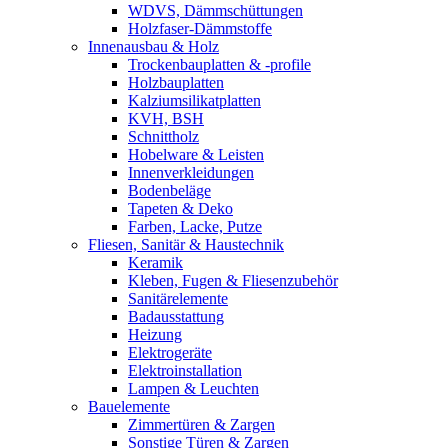
WDVS, Dämmschüttungen
Holzfaser-Dämmstoffe
Innenausbau & Holz
Trockenbauplatten & -profile
Holzbauplatten
Kalziumsilikatplatten
KVH, BSH
Schnittholz
Hobelware & Leisten
Innenverkleidungen
Bodenbeläge
Tapeten & Deko
Farben, Lacke, Putze
Fliesen, Sanitär & Haustechnik
Keramik
Kleben, Fugen & Fliesenzubehör
Sanitärelemente
Badausstattung
Heizung
Elektrogeräte
Elektroinstallation
Lampen & Leuchten
Bauelemente
Zimmertüren & Zargen
Sonstige Türen & Zargen