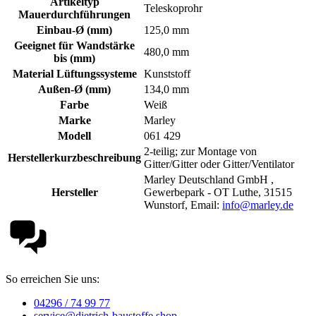
Artikeltyp
Teleskoprohr
Mauerdurchführungen
Einbau-Ø (mm)
125,0 mm
Geeignet für Wandstärke
480,0 mm
bis (mm)
Material Lüftungssysteme
Kunststoff
Außen-Ø (mm)
134,0 mm
Farbe
Weiß
Marke
Marley
Modell
061 429
2-teilig; zur Montage von
Herstellerkurzbeschreibung
Gitter/Gitter oder Gitter/Ventilator
Marley Deutschland GmbH ,
Hersteller
Gewerbepark - OT Luthe, 31515
Wunstorf, Email:
info@marley.de
So erreichen Sie uns:
04296 / 74 99 77
service@dietrich-baustoffe.shop