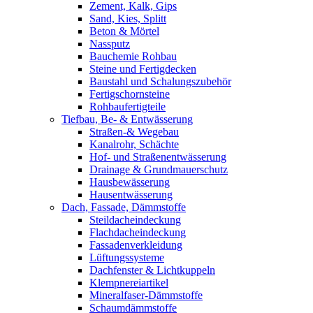
Zement, Kalk, Gips
Sand, Kies, Splitt
Beton & Mörtel
Nassputz
Bauchemie Rohbau
Steine und Fertigdecken
Baustahl und Schalungszubehör
Fertigschornsteine
Rohbaufertigteile
Tiefbau, Be- & Entwässerung
Straßen-& Wegebau
Kanalrohr, Schächte
Hof- und Straßenentwässerung
Drainage & Grundmauerschutz
Hausbewässerung
Hausentwässerung
Dach, Fassade, Dämmstoffe
Steildacheindeckung
Flachdacheindeckung
Fassadenverkleidung
Lüftungssysteme
Dachfenster & Lichtkuppeln
Klempnereiartikel
Mineralfaser-Dämmstoffe
Schaumdämmstoffe