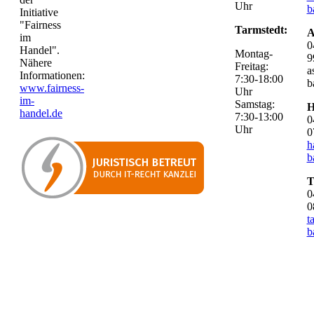
Uhr
b
Initiative
"Fairness
Tarmstedt:
A
im
0
Handel".
Montag-
9
Nähere
Freitag:
a
Informationen:
7:30-18:00
b
www.fairness-
Uhr
im-
Samstag:
H
handel.de
7:30-13:00
0
Uhr
0
h
b
T
0
0
t
b