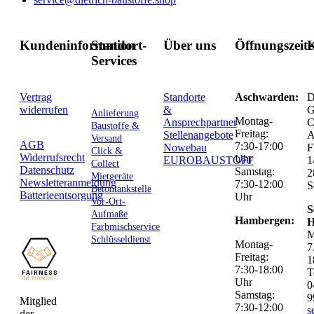
Kundeninformation
Standort-
Über uns
Öffnungszeit
K
Services
Vertrag
Standorte
Aschwarden:
D
widerrufen
&
G
Anlieferung
Montag-
Ansprechpartner
C
Baustoffe &
Freitag:
Stellenangebote
Versand
AGB
7:30-17:00
Nowebau
F
Click &
Widerrufsrecht
Uhr
EUROBAUSTOFF
1
Collect
Datenschutz
Samstag:
2
Mietgeräte
Newsletteranmeldung
7:30-12:00
S
Betontankstelle
Batterieentsorgung
Uhr
Vor-Ort-
S
Aufmaße
Hambergen:
H
Farbmischservice
M
Schlüsseldienst
Montag-
7
Freitag:
1
7:30-18:00
T
Uhr
0
Samstag:
9
Mitglied
7:30-12:00
s
der