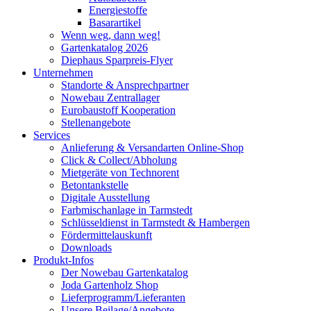
Energiestoffe
Basarartikel
Wenn weg, dann weg!
Gartenkatalog 2026
Diephaus Sparpreis-Flyer
Unternehmen
Standorte & Ansprechpartner
Nowebau Zentrallager
Eurobaustoff Kooperation
Stellenangebote
Services
Anlieferung & Versandarten Online-Shop
Click & Collect/Abholung
Mietgeräte von Technorent
Betontankstelle
Digitale Ausstellung
Farbmischanlage in Tarmstedt
Schlüsseldienst in Tarmstedt & Hambergen
Fördermittelauskunft
Downloads
Produkt-Infos
Der Nowebau Gartenkatalog
Joda Gartenholz Shop
Lieferprogramm/Lieferanten
Unsere Beilage/Angebote