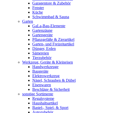
Garagentore & Zubehör
Fenster
Küche
Schwimmbad & Sauna
Garten
GaLa-Bau-Elemente
Gartenzäune
Gartengeräte
Pflanzgefäße & Zierartikel
Garten- und Freizeitartikel
Dünger, Erden
Sämereien
Tierzubehör
Werkzeug, Geräte & Kleineisen
Handwerkzeuge
Baugeräte
Elektrowerkzeug
Nägel, Schrauben & Dübel
Eisenwaren
Beschläge & Sicherheit
sonstige Sortimente
Regalsysteme
Haushaltsartikel
Bastel-, Spiel- & Sport
Autozubehör