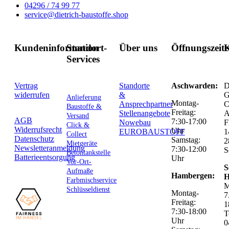
04296 / 74 99 77
service@dietrich-baustoffe.shop
Kundeninformation
Standort-
Über uns
Öffnungszeit
K
Services
Vertrag
Standorte
Aschwarden:
D
widerrufen
&
G
Anlieferung
Montag-
Ansprechpartner
C
Baustoffe &
Freitag:
Stellenangebote
Versand
AGB
7:30-17:00
Nowebau
F
Click &
Widerrufsrecht
Uhr
EUROBAUSTOFF
1
Collect
Datenschutz
Samstag:
2
Mietgeräte
Newsletteranmeldung
7:30-12:00
S
Betontankstelle
Batterieentsorgung
Uhr
Vor-Ort-
S
Aufmaße
Hambergen:
H
Farbmischservice
M
Schlüsseldienst
Montag-
7
Freitag:
1
7:30-18:00
T
Uhr
0