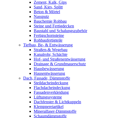
Zement, Kalk, Gips
Sand, Kies, Splitt
Beton & Mörtel
Nassputz
Bauchemie Rohbau
Steine und Fertigdecken
Baustahl und Schalungszubehör
Fertigschornsteine
Rohbaufertigteile
Tiefbau, Be- & Entwässerung
Straßen-& Wegebau
Kanalrohr, Schächte
Hof- und Straßenentwässerung
Drainage & Grundmauerschutz
Hausbewässerung
Hausentwässerung
Dach, Fassade, Dämmstoffe
Steildacheindeckung
Flachdacheindeckung
Fassadenverkleidung
Lüftungssysteme
Dachfenster & Lichtkuppeln
Klempnereiartikel
Mineralfaser-Dämmstoffe
Schaumdämmstoffe