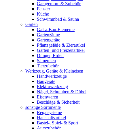
Garagentore & Zubehör
Fenster
Küche
Schwimmbad & Sauna
Garten
GaLa-Bau-Elemente
Gartenzäune
Gartengeräte
Pflanzgefäße & Zierartikel
Garten- und Freizeitartikel
Dünger, Erden
Sämereien
Tierzubehör
Werkzeug, Geräte & Kleineisen
Handwerkzeuge
Baugeräte
Elektrowerkzeug
Nägel, Schrauben & Dübel
Eisenwaren
Beschläge & Sicherheit
sonstige Sortimente
Regalsysteme
Haushaltsartikel
Bastel-, Spiel- & Sport
Autozubehör