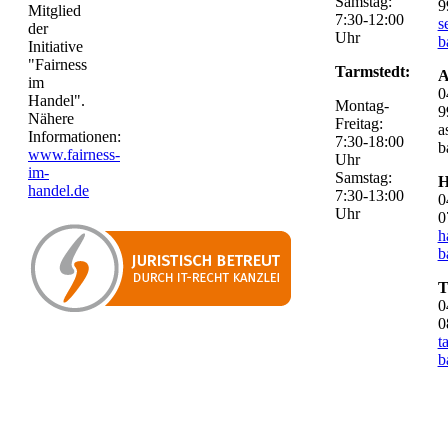
Samstag:
9
Mitglied
7:30-12:00
s
der
Uhr
b
Initiative
"Fairness
Tarmstedt:
A
im
0
Handel".
Montag-
9
Nähere
Freitag:
a
Informationen:
7:30-18:00
b
www.fairness-
Uhr
im-
Samstag:
H
handel.de
7:30-13:00
0
Uhr
0
h
b
T
0
0
t
b