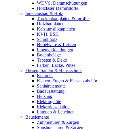
WDVS, Dämmschüttungen
Holzfaser-Dämmstoffe
Innenausbau & Holz
Trockenbauplatten & -profile
Holzbauplatten
Kalziumsilikatplatten
KVH, BSH
Schnittholz
Hobelware & Leisten
Innenverkleidungen
Bodenbeläge
Tapeten & Deko
Farben, Lacke, Putze
Fliesen, Sanitär & Haustechnik
Keramik
Kleben, Fugen & Fliesenzubehör
Sanitärelemente
Badausstattung
Heizung
Elektrogeräte
Elektroinstallation
Lampen & Leuchten
Bauelemente
Zimmertüren & Zargen
Sonstige Türen & Zargen