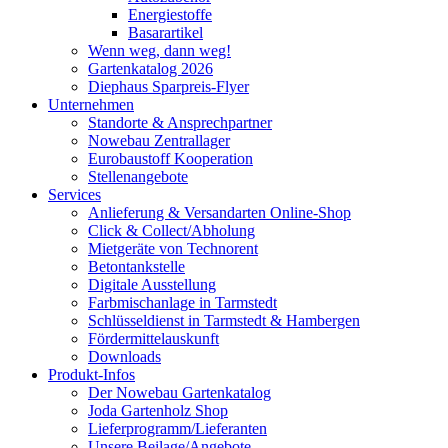
Energiestoffe
Basarartikel
Wenn weg, dann weg!
Gartenkatalog 2026
Diephaus Sparpreis-Flyer
Unternehmen
Standorte & Ansprechpartner
Nowebau Zentrallager
Eurobaustoff Kooperation
Stellenangebote
Services
Anlieferung & Versandarten Online-Shop
Click & Collect/Abholung
Mietgeräte von Technorent
Betontankstelle
Digitale Ausstellung
Farbmischanlage in Tarmstedt
Schlüsseldienst in Tarmstedt & Hambergen
Fördermittelauskunft
Downloads
Produkt-Infos
Der Nowebau Gartenkatalog
Joda Gartenholz Shop
Lieferprogramm/Lieferanten
Unsere Beilage/Angebote