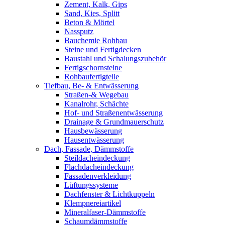
Zement, Kalk, Gips
Sand, Kies, Splitt
Beton & Mörtel
Nassputz
Bauchemie Rohbau
Steine und Fertigdecken
Baustahl und Schalungszubehör
Fertigschornsteine
Rohbaufertigteile
Tiefbau, Be- & Entwässerung
Straßen-& Wegebau
Kanalrohr, Schächte
Hof- und Straßenentwässerung
Drainage & Grundmauerschutz
Hausbewässerung
Hausentwässerung
Dach, Fassade, Dämmstoffe
Steildacheindeckung
Flachdacheindeckung
Fassadenverkleidung
Lüftungssysteme
Dachfenster & Lichtkuppeln
Klempnereiartikel
Mineralfaser-Dämmstoffe
Schaumdämmstoffe