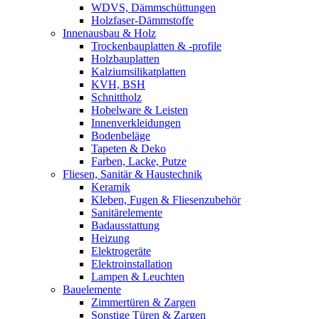
WDVS, Dämmschüttungen
Holzfaser-Dämmstoffe
Innenausbau & Holz
Trockenbauplatten & -profile
Holzbauplatten
Kalziumsilikatplatten
KVH, BSH
Schnittholz
Hobelware & Leisten
Innenverkleidungen
Bodenbeläge
Tapeten & Deko
Farben, Lacke, Putze
Fliesen, Sanitär & Haustechnik
Keramik
Kleben, Fugen & Fliesenzubehör
Sanitärelemente
Badausstattung
Heizung
Elektrogeräte
Elektroinstallation
Lampen & Leuchten
Bauelemente
Zimmertüren & Zargen
Sonstige Türen & Zargen