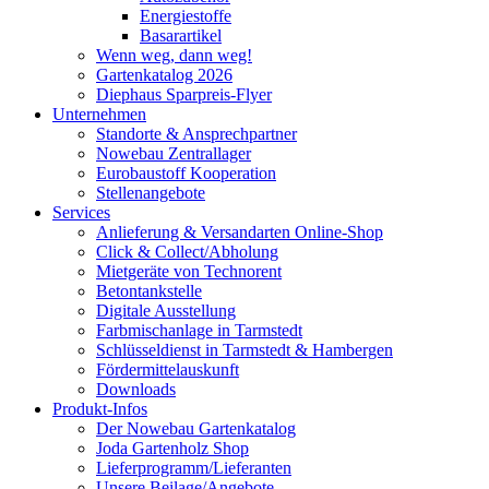
Energiestoffe
Basarartikel
Wenn weg, dann weg!
Gartenkatalog 2026
Diephaus Sparpreis-Flyer
Unternehmen
Standorte & Ansprechpartner
Nowebau Zentrallager
Eurobaustoff Kooperation
Stellenangebote
Services
Anlieferung & Versandarten Online-Shop
Click & Collect/Abholung
Mietgeräte von Technorent
Betontankstelle
Digitale Ausstellung
Farbmischanlage in Tarmstedt
Schlüsseldienst in Tarmstedt & Hambergen
Fördermittelauskunft
Downloads
Produkt-Infos
Der Nowebau Gartenkatalog
Joda Gartenholz Shop
Lieferprogramm/Lieferanten
Unsere Beilage/Angebote