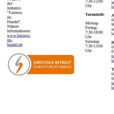
7:30-12:00
s
der
Uhr
b
Initiative
"Fairness
Tarmstedt:
A
im
0
Handel".
Montag-
9
Nähere
Freitag:
a
Informationen:
7:30-18:00
b
www.fairness-
Uhr
im-
Samstag:
H
handel.de
7:30-13:00
0
Uhr
0
h
b
T
0
0
t
b