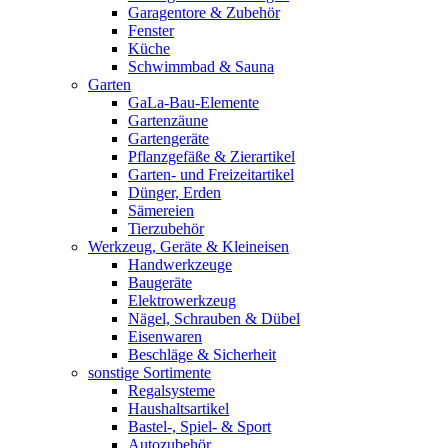
Garagentore & Zubehör
Fenster
Küche
Schwimmbad & Sauna
Garten
GaLa-Bau-Elemente
Gartenzäune
Gartengeräte
Pflanzgefäße & Zierartikel
Garten- und Freizeitartikel
Dünger, Erden
Sämereien
Tierzubehör
Werkzeug, Geräte & Kleineisen
Handwerkzeuge
Baugeräte
Elektrowerkzeug
Nägel, Schrauben & Dübel
Eisenwaren
Beschläge & Sicherheit
sonstige Sortimente
Regalsysteme
Haushaltsartikel
Bastel-, Spiel- & Sport
Autozubehör