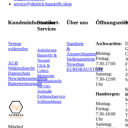
service@dietrich-baustoffe.shop
Kundeninformation
Standort-
Über uns
Öffnungszeit
K
Services
Vertrag
Standorte
Aschwarden:
D
widerrufen
&
G
Anlieferung
Montag-
Ansprechpartner
C
Baustoffe &
Freitag:
Stellenangebote
Versand
AGB
7:30-17:00
Nowebau
F
Click &
Widerrufsrecht
Uhr
EUROBAUSTOFF
1
Collect
Datenschutz
Samstag:
2
Mietgeräte
Newsletteranmeldung
7:30-12:00
S
Betontankstelle
Batterieentsorgung
Uhr
Vor-Ort-
S
Aufmaße
Hambergen:
H
Farbmischservice
M
Schlüsseldienst
Montag-
7
Freitag:
1
7:30-18:00
T
Uhr
0
Samstag:
9
Mitglied