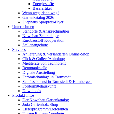
Energiestoffe
Basarartikel
Wenn weg, dann weg!
Gartenkatalog 2026
Diephaus Sparpreis-Flyer
Unternehmen
Standorte & Ansprechpartner
Nowebau Zentrallager
Eurobaustoff Kooperation
Stellenangebote
Services
Anlieferung & Versandarten Online-Shop
Click & Collect/Abholung
Mietgeräte von Technorent
Betontankstelle
Digitale Ausstellung
Farbmischanlage in Tarmstedt
Schlüsseldienst in Tarmstedt & Hambergen
Fördermittelauskunft
Downloads
Produkt-Infos
Der Nowebau Gartenkatalog
Joda Gartenholz Shop
Lieferprogramm/Lieferanten
Unsere Beilage/Angebote