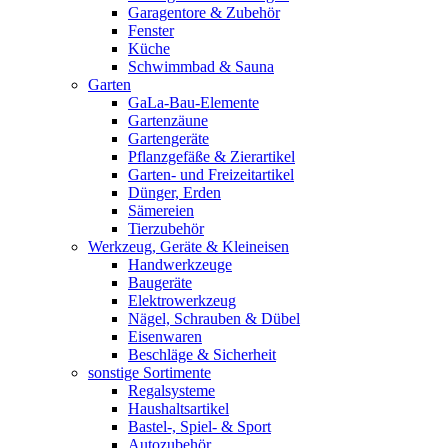
Garagentore & Zubehör
Fenster
Küche
Schwimmbad & Sauna
Garten
GaLa-Bau-Elemente
Gartenzäune
Gartengeräte
Pflanzgefäße & Zierartikel
Garten- und Freizeitartikel
Dünger, Erden
Sämereien
Tierzubehör
Werkzeug, Geräte & Kleineisen
Handwerkzeuge
Baugeräte
Elektrowerkzeug
Nägel, Schrauben & Dübel
Eisenwaren
Beschläge & Sicherheit
sonstige Sortimente
Regalsysteme
Haushaltsartikel
Bastel-, Spiel- & Sport
Autozubehör