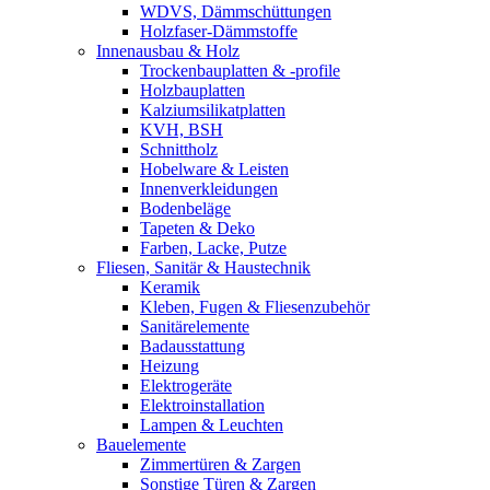
WDVS, Dämmschüttungen
Holzfaser-Dämmstoffe
Innenausbau & Holz
Trockenbauplatten & -profile
Holzbauplatten
Kalziumsilikatplatten
KVH, BSH
Schnittholz
Hobelware & Leisten
Innenverkleidungen
Bodenbeläge
Tapeten & Deko
Farben, Lacke, Putze
Fliesen, Sanitär & Haustechnik
Keramik
Kleben, Fugen & Fliesenzubehör
Sanitärelemente
Badausstattung
Heizung
Elektrogeräte
Elektroinstallation
Lampen & Leuchten
Bauelemente
Zimmertüren & Zargen
Sonstige Türen & Zargen