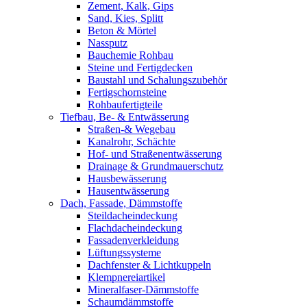
Zement, Kalk, Gips
Sand, Kies, Splitt
Beton & Mörtel
Nassputz
Bauchemie Rohbau
Steine und Fertigdecken
Baustahl und Schalungszubehör
Fertigschornsteine
Rohbaufertigteile
Tiefbau, Be- & Entwässerung
Straßen-& Wegebau
Kanalrohr, Schächte
Hof- und Straßenentwässerung
Drainage & Grundmauerschutz
Hausbewässerung
Hausentwässerung
Dach, Fassade, Dämmstoffe
Steildacheindeckung
Flachdacheindeckung
Fassadenverkleidung
Lüftungssysteme
Dachfenster & Lichtkuppeln
Klempnereiartikel
Mineralfaser-Dämmstoffe
Schaumdämmstoffe