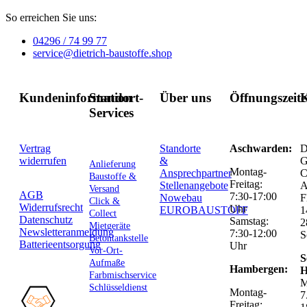
So erreichen Sie uns:
04296 / 74 99 77
service@dietrich-baustoffe.shop
Kundeninformation
Standort-
Über uns
Öffnungszeit
K
Services
Vertrag
Standorte
Aschwarden:
D
widerrufen
&
G
Anlieferung
Montag-
Ansprechpartner
C
Baustoffe &
Freitag:
Stellenangebote
Versand
AGB
7:30-17:00
Nowebau
F
Click &
Widerrufsrecht
Uhr
EUROBAUSTOFF
1
Collect
Datenschutz
Samstag:
2
Mietgeräte
Newsletteranmeldung
7:30-12:00
S
Betontankstelle
Batterieentsorgung
Uhr
Vor-Ort-
S
Aufmaße
Hambergen:
H
Farbmischservice
M
Schlüsseldienst
Montag-
7
Freitag: