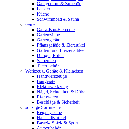
Garagentore & Zubehör
Fenster
Küche
Schwimmbad & Sauna
Garten
GaLa-Bau-Elemente
Gartenzäune
Gartengeräte
Pflanzgefäße & Zierartikel
Garten- und Freizeitartikel
Dünger, Erden
Sämereien
Tierzubehör
Werkzeug, Geräte & Kleineisen
Handwerkzeuge
Baugeräte
Elektrowerkzeug
Nägel, Schrauben & Dübel
Eisenwaren
Beschläge & Sicherheit
sonstige Sortimente
Regalsysteme
Haushaltsartikel
Bastel-, Spiel- & Sport
Autozubehör