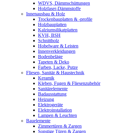
WDVS, Dämmschüttungen
Holzfaser-Dämmstoffe
Innenausbau & Holz
Trockenbauplatten & -profile
Holzbauplatten
Kalziumsilikatplatten
KVH, BSH
Schnittholz
Hobelware & Leisten
Innenverkleidungen
Bodenbeläge
Tapeten & Deko
Farben, Lacke, Putze
Fliesen, Sanitär & Haustechnik
Keramik
Kleben, Fugen & Fliesenzubehör
Sanitärelemente
Badausstattung
Heizung
Elektrogeräte
Elektroinstallation
Lampen & Leuchten
Bauelemente
Zimmertüren & Zargen
Sonstige Türen & Zargen