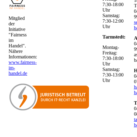
1
7:30-18:00
T
Uhr
0
Samstag:
9
Mitglied
7:30-12:00
s
der
Uhr
b
Initiative
"Fairness
Tarmstedt:
A
im
0
Handel".
Montag-
9
Nähere
Freitag:
a
Informationen:
7:30-18:00
b
www.fairness-
Uhr
im-
Samstag:
H
handel.de
7:30-13:00
0
Uhr
0
h
b
T
0
0
t
b