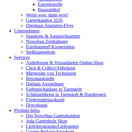
Energiestoffe
Basarartikel
Wenn weg, dann weg!
Gartenkatalog 2026
Diephaus Sparpreis-Flyer
Unternehmen
Standorte & Ansprechpartner
Nowebau Zentrallager
Eurobaustoff Kooperation
Stellenangebote
Services
Anlieferung & Versandarten Online-Shop
Click & Collect/Abholung
Mietgeräte von Technorent
Betontankstelle
Digitale Ausstellung
Farbmischanlage in Tarmstedt
Schlüsseldienst in Tarmstedt & Hambergen
Fördermittelauskunft
Downloads
Produkt-Infos
Der Nowebau Gartenkatalog
Joda Gartenholz Shop
Lieferprogramm/Lieferanten
Unsere Beilage/Angebote