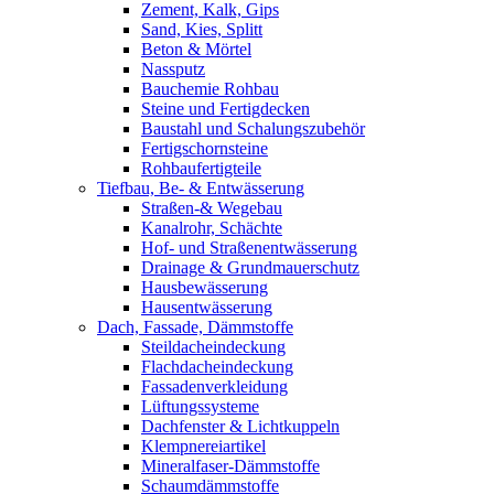
Zement, Kalk, Gips
Sand, Kies, Splitt
Beton & Mörtel
Nassputz
Bauchemie Rohbau
Steine und Fertigdecken
Baustahl und Schalungszubehör
Fertigschornsteine
Rohbaufertigteile
Tiefbau, Be- & Entwässerung
Straßen-& Wegebau
Kanalrohr, Schächte
Hof- und Straßenentwässerung
Drainage & Grundmauerschutz
Hausbewässerung
Hausentwässerung
Dach, Fassade, Dämmstoffe
Steildacheindeckung
Flachdacheindeckung
Fassadenverkleidung
Lüftungssysteme
Dachfenster & Lichtkuppeln
Klempnereiartikel
Mineralfaser-Dämmstoffe
Schaumdämmstoffe