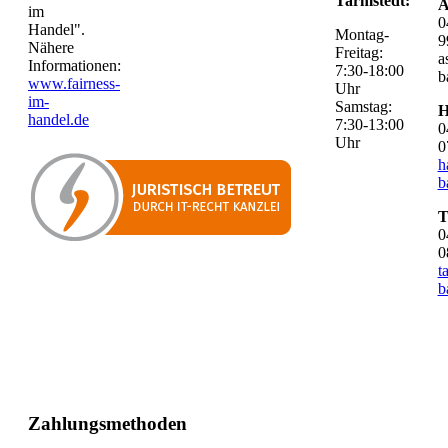
Tarmstedt:
A
im
0
Handel".
Montag-
9
Nähere
Freitag:
a
Informationen:
7:30-18:00
b
www.fairness-
Uhr
im-
Samstag:
H
handel.de
7:30-13:00
0
Uhr
0
h
b
T
0
0
t
b
Zahlungsmethoden