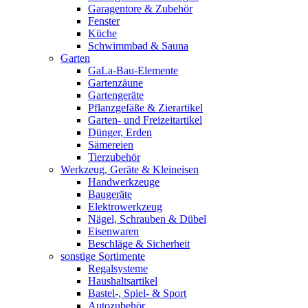
Garagentore & Zubehör
Fenster
Küche
Schwimmbad & Sauna
Garten
GaLa-Bau-Elemente
Gartenzäune
Gartengeräte
Pflanzgefäße & Zierartikel
Garten- und Freizeitartikel
Dünger, Erden
Sämereien
Tierzubehör
Werkzeug, Geräte & Kleineisen
Handwerkzeuge
Baugeräte
Elektrowerkzeug
Nägel, Schrauben & Dübel
Eisenwaren
Beschläge & Sicherheit
sonstige Sortimente
Regalsysteme
Haushaltsartikel
Bastel-, Spiel- & Sport
Autozubehör