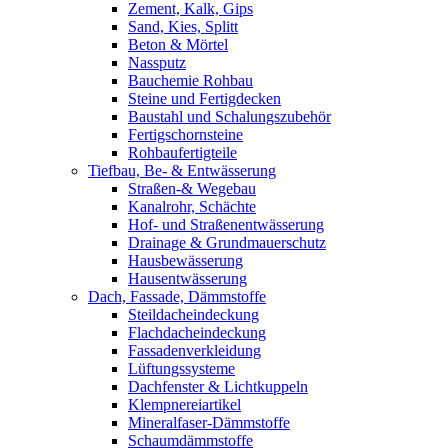
Zement, Kalk, Gips
Sand, Kies, Splitt
Beton & Mörtel
Nassputz
Bauchemie Rohbau
Steine und Fertigdecken
Baustahl und Schalungszubehör
Fertigschornsteine
Rohbaufertigteile
Tiefbau, Be- & Entwässerung
Straßen-& Wegebau
Kanalrohr, Schächte
Hof- und Straßenentwässerung
Drainage & Grundmauerschutz
Hausbewässerung
Hausentwässerung
Dach, Fassade, Dämmstoffe
Steildacheindeckung
Flachdacheindeckung
Fassadenverkleidung
Lüftungssysteme
Dachfenster & Lichtkuppeln
Klempnereiartikel
Mineralfaser-Dämmstoffe
Schaumdämmstoffe