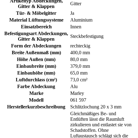
Artikeltyp Abdeckungen,
Gitter
Gitter & Klappen
Tür- & Möbelgitter
Ja
Material Lüftungssysteme
Aluminium
Einsatzbereich
Innen
Befestigungsart Abdeckungen,
Steckbefestigung
Gitter & Klappen
Form der Abdeckungen
rechteckig
Breite Außenmaß (mm)
400,0 mm
Höhe Außen (mm)
80,0 mm
Einbaubreite (mm)
379,0 mm
Einbauhöhe (mm)
65,0 mm
Luftdurchlass (cm²)
73,0 cm²
Farbe Abdeckung
Alu
Marke
Marley
Modell
061 597
Herstellerkurzbeschreibung
Schlitzlochung 20 x 3 mm
Gleichmäßiges Be- und
Entlüften lässt die Raumluft
zirkulieren und entlastet sie von
Schadstoffen. Ohne
Luftaustausch schlägt sich die