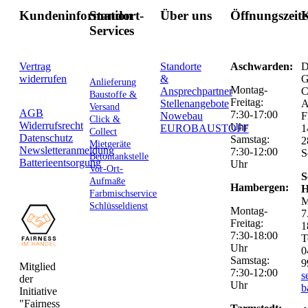
Kundeninformation
Standort-
Über uns
Öffnungszeit
K
Services
Vertrag
Standorte
Aschwarden:
D
widerrufen
&
G
Anlieferung
Montag-
Ansprechpartner
C
Baustoffe &
Freitag:
Stellenangebote
Versand
AGB
7:30-17:00
Nowebau
F
Click &
Widerrufsrecht
Uhr
EUROBAUSTOFF
1
Collect
Datenschutz
Samstag:
2
Mietgeräte
Newsletteranmeldung
7:30-12:00
S
Betontankstelle
Batterieentsorgung
Uhr
Vor-Ort-
S
Aufmaße
Hambergen:
H
Farbmischservice
M
Schlüsseldienst
Montag-
7
Freitag:
1
7:30-18:00
T
Uhr
0
Samstag:
9
Mitglied
7:30-12:00
s
der
Uhr
b
Initiative
"Fairness