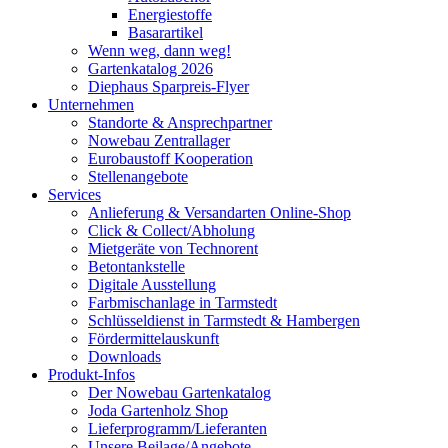
Energiestoffe
Basarartikel
Wenn weg, dann weg!
Gartenkatalog 2026
Diephaus Sparpreis-Flyer
Unternehmen
Standorte & Ansprechpartner
Nowebau Zentrallager
Eurobaustoff Kooperation
Stellenangebote
Services
Anlieferung & Versandarten Online-Shop
Click & Collect/Abholung
Mietgeräte von Technorent
Betontankstelle
Digitale Ausstellung
Farbmischanlage in Tarmstedt
Schlüsseldienst in Tarmstedt & Hambergen
Fördermittelauskunft
Downloads
Produkt-Infos
Der Nowebau Gartenkatalog
Joda Gartenholz Shop
Lieferprogramm/Lieferanten
Unsere Beilage/Angebote