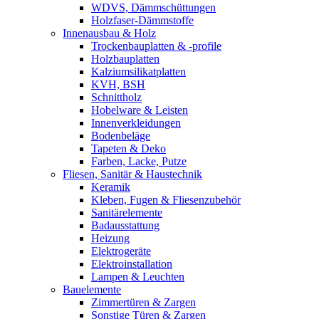
WDVS, Dämmschüttungen
Holzfaser-Dämmstoffe
Innenausbau & Holz
Trockenbauplatten & -profile
Holzbauplatten
Kalziumsilikatplatten
KVH, BSH
Schnittholz
Hobelware & Leisten
Innenverkleidungen
Bodenbeläge
Tapeten & Deko
Farben, Lacke, Putze
Fliesen, Sanitär & Haustechnik
Keramik
Kleben, Fugen & Fliesenzubehör
Sanitärelemente
Badausstattung
Heizung
Elektrogeräte
Elektroinstallation
Lampen & Leuchten
Bauelemente
Zimmertüren & Zargen
Sonstige Türen & Zargen