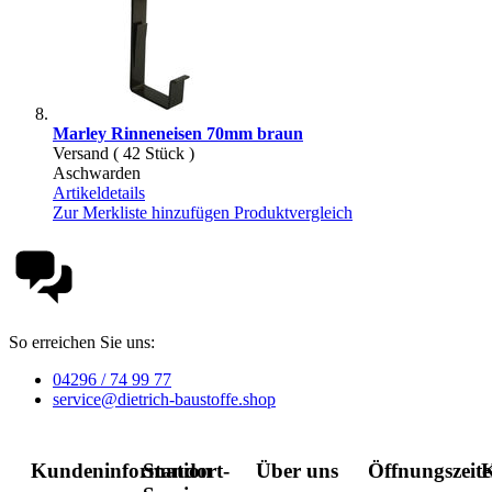
Marley Rinneneisen 70mm braun
Versand ( 42 Stück )
Aschwarden
Artikeldetails
Zur Merkliste hinzufügen
Produktvergleich
So erreichen Sie uns:
04296 / 74 99 77
service@dietrich-baustoffe.shop
Kundeninformation
Standort-
Über uns
Öffnungszeit
K