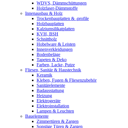
WDVS, Dämmschüttungen
Holzfaser-Dämmstoffe
Innenausbau & Holz
Trockenbauplatten & -profile
Holzbauplatten
Kalziumsilikatplatten
KVH, BSH
Schnittholz
Hobelware & Leisten
Innenverkleidungen
Bodenbeläge
Tapeten & Deko
Farben, Lacke, Putze
Fliesen, Sanitär & Haustechnik
Keramik
Kleben, Fugen & Fliesenzubehör
Sanitärelemente
Badausstattung
Heizung
Elektrogeräte
Elektroinstallation
Lampen & Leuchten
Bauelemente
Zimmertüren & Zargen
Sonstige Türen & Zargen