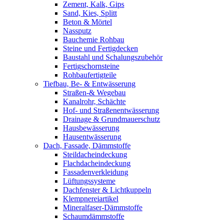
Zement, Kalk, Gips
Sand, Kies, Splitt
Beton & Mörtel
Nassputz
Bauchemie Rohbau
Steine und Fertigdecken
Baustahl und Schalungszubehör
Fertigschornsteine
Rohbaufertigteile
Tiefbau, Be- & Entwässerung
Straßen-& Wegebau
Kanalrohr, Schächte
Hof- und Straßenentwässerung
Drainage & Grundmauerschutz
Hausbewässerung
Hausentwässerung
Dach, Fassade, Dämmstoffe
Steildacheindeckung
Flachdacheindeckung
Fassadenverkleidung
Lüftungssysteme
Dachfenster & Lichtkuppeln
Klempnereiartikel
Mineralfaser-Dämmstoffe
Schaumdämmstoffe