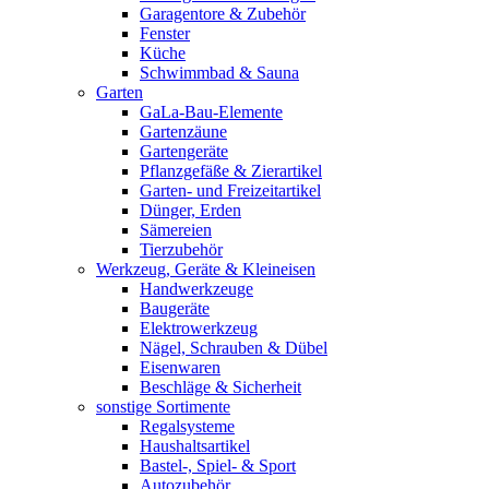
Garagentore & Zubehör
Fenster
Küche
Schwimmbad & Sauna
Garten
GaLa-Bau-Elemente
Gartenzäune
Gartengeräte
Pflanzgefäße & Zierartikel
Garten- und Freizeitartikel
Dünger, Erden
Sämereien
Tierzubehör
Werkzeug, Geräte & Kleineisen
Handwerkzeuge
Baugeräte
Elektrowerkzeug
Nägel, Schrauben & Dübel
Eisenwaren
Beschläge & Sicherheit
sonstige Sortimente
Regalsysteme
Haushaltsartikel
Bastel-, Spiel- & Sport
Autozubehör