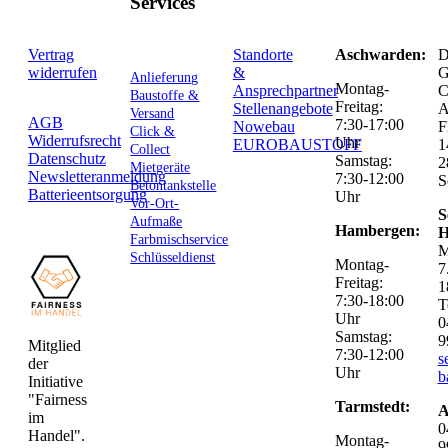
Services
Vertrag
Standorte
Aschwarden:
D
widerrufen
&
G
Anlieferung
Montag-
Ansprechpartner
C
Baustoffe &
Freitag:
Stellenangebote
Versand
AGB
7:30-17:00
Nowebau
F
Click &
Widerrufsrecht
Uhr
EUROBAUSTOFF
1
Collect
Datenschutz
Samstag:
2
Mietgeräte
Newsletteranmeldung
7:30-12:00
S
Betontankstelle
Batterieentsorgung
Uhr
Vor-Ort-
S
Aufmaße
Hambergen:
H
Farbmischservice
M
Schlüsseldienst
Montag-
7
Freitag:
1
7:30-18:00
T
Uhr
0
Samstag:
9
Mitglied
7:30-12:00
s
der
Uhr
b
Initiative
"Fairness
Tarmstedt:
A
im
0
Handel".
Montag-
9