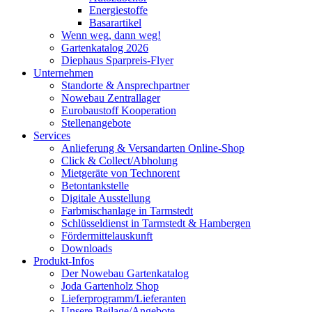
Energiestoffe
Basarartikel
Wenn weg, dann weg!
Gartenkatalog 2026
Diephaus Sparpreis-Flyer
Unternehmen
Standorte & Ansprechpartner
Nowebau Zentrallager
Eurobaustoff Kooperation
Stellenangebote
Services
Anlieferung & Versandarten Online-Shop
Click & Collect/Abholung
Mietgeräte von Technorent
Betontankstelle
Digitale Ausstellung
Farbmischanlage in Tarmstedt
Schlüsseldienst in Tarmstedt & Hambergen
Fördermittelauskunft
Downloads
Produkt-Infos
Der Nowebau Gartenkatalog
Joda Gartenholz Shop
Lieferprogramm/Lieferanten
Unsere Beilage/Angebote