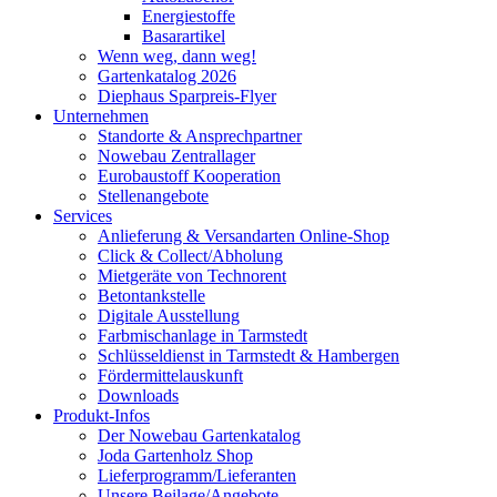
Energiestoffe
Basarartikel
Wenn weg, dann weg!
Gartenkatalog 2026
Diephaus Sparpreis-Flyer
Unternehmen
Standorte & Ansprechpartner
Nowebau Zentrallager
Eurobaustoff Kooperation
Stellenangebote
Services
Anlieferung & Versandarten Online-Shop
Click & Collect/Abholung
Mietgeräte von Technorent
Betontankstelle
Digitale Ausstellung
Farbmischanlage in Tarmstedt
Schlüsseldienst in Tarmstedt & Hambergen
Fördermittelauskunft
Downloads
Produkt-Infos
Der Nowebau Gartenkatalog
Joda Gartenholz Shop
Lieferprogramm/Lieferanten
Unsere Beilage/Angebote