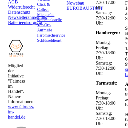
AGB
7:30-17:00
Nowebau
F
Click &
Widerrufsrecht
Uhr
EUROBAUSTOFF
1
Collect
Datenschutz
Samstag:
2
Mietgeräte
Newsletteranmeldung
7:30-12:00
S
Betontankstelle
Batterieentsorgung
Uhr
Vor-Ort-
S
Aufmaße
Hambergen:
H
Farbmischservice
M
Schlüsseldienst
Montag-
7
Freitag:
1
7:30-18:00
T
Uhr
0
Samstag:
9
Mitglied
7:30-12:00
s
der
Uhr
b
Initiative
"Fairness
Tarmstedt:
A
im
0
Handel".
Montag-
9
Nähere
Freitag:
a
Informationen:
7:30-18:00
b
www.fairness-
Uhr
im-
Samstag:
H
handel.de
7:30-13:00
0
Uhr
0