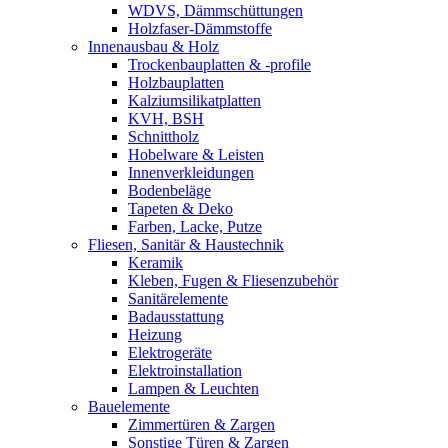
WDVS, Dämmschüttungen
Holzfaser-Dämmstoffe
Innenausbau & Holz
Trockenbauplatten & -profile
Holzbauplatten
Kalziumsilikatplatten
KVH, BSH
Schnittholz
Hobelware & Leisten
Innenverkleidungen
Bodenbeläge
Tapeten & Deko
Farben, Lacke, Putze
Fliesen, Sanitär & Haustechnik
Keramik
Kleben, Fugen & Fliesenzubehör
Sanitärelemente
Badausstattung
Heizung
Elektrogeräte
Elektroinstallation
Lampen & Leuchten
Bauelemente
Zimmertüren & Zargen
Sonstige Türen & Zargen