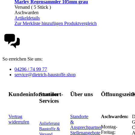
Marley Regensammler 105mm grau
Versand ( 5 Stück )
Aschwarden
Artikeldetails
Zur Merkliste hinzufügen
Produktvergleich
So erreichen Sie uns:
04296 / 74 99 77
service@dietrich-baustoffe.shop
Kundeninformation
Standort-
Über uns
Öffnungszeit
K
Services
Vertrag
Standorte
Aschwarden:
D
widerrufen
&
G
Anlieferung
Montag-
Ansprechpartner
C
Baustoffe &
Freitag:
Stellenangebote
Versand