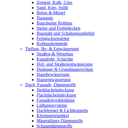
Zement, Kalk, Gips
Sand, Kies, Splitt
Beton & Mörtel
Nassputz
Bauchemie Rohbau
Steine und Fertigdecken
Baustahl und Schalungszubehör
Fertigschornsteine
Rohbaufertigteile
Tiefbau, Be- & Entwässerung
Straßen-& Wegebau
Kanalrohr, Schächte
Hof- und Straßenentwässerung
Drainage & Grundmauerschutz
Hausbewässerung
Hausentwässerung
Dach, Fassade, Dämmstoffe
Steildacheindeckung
Flachdacheindeckung
Fassadenverkleidung
Lüftungssysteme
Dachfenster & Lichtkuppeln
Klempnereiartikel
Mineralfaser-Dämmstoffe
Schaumdämmstoffe