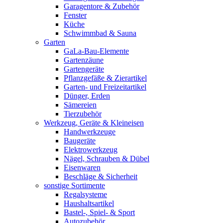
Garagentore & Zubehör
Fenster
Küche
Schwimmbad & Sauna
Garten
GaLa-Bau-Elemente
Gartenzäune
Gartengeräte
Pflanzgefäße & Zierartikel
Garten- und Freizeitartikel
Dünger, Erden
Sämereien
Tierzubehör
Werkzeug, Geräte & Kleineisen
Handwerkzeuge
Baugeräte
Elektrowerkzeug
Nägel, Schrauben & Dübel
Eisenwaren
Beschläge & Sicherheit
sonstige Sortimente
Regalsysteme
Haushaltsartikel
Bastel-, Spiel- & Sport
Autozubehör