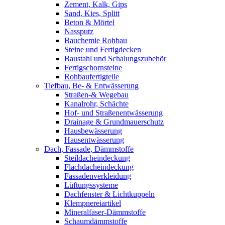
Zement, Kalk, Gips
Sand, Kies, Splitt
Beton & Mörtel
Nassputz
Bauchemie Rohbau
Steine und Fertigdecken
Baustahl und Schalungszubehör
Fertigschornsteine
Rohbaufertigteile
Tiefbau, Be- & Entwässerung
Straßen-& Wegebau
Kanalrohr, Schächte
Hof- und Straßenentwässerung
Drainage & Grundmauerschutz
Hausbewässerung
Hausentwässerung
Dach, Fassade, Dämmstoffe
Steildacheindeckung
Flachdacheindeckung
Fassadenverkleidung
Lüftungssysteme
Dachfenster & Lichtkuppeln
Klempnereiartikel
Mineralfaser-Dämmstoffe
Schaumdämmstoffe