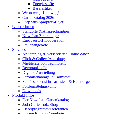
Energiestoffe
Basarartikel
Wenn weg, dann weg!
Gartenkatalog 2026
Diephaus Sparpreis-Flyer
Unternehmen
Standorte & Ansprechpartner
Nowebau Zentrallager
Eurobaustoff Kooperation
Stellenangebote
Services
Anlieferung & Versandarten Online-Shop
Click & Collect/Abholung
Mietgeräte von Technorent
Betontankstelle
Digitale Ausstellung
Farbmischanlage in Tarmstedt
Schlüsseldienst in Tarmstedt & Hambergen
Fördermittelauskunft
Downloads
Produkt-Infos
Der Nowebau Gartenkatalog
Joda Gartenholz Shop
Lieferprogramm/Lieferanten
Unsere Beilage/Angebote