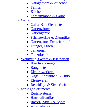
Garagentore & Zubehör
Fenster
Küche
Schwimmbad & Sauna
Garten
GaLa-Bau-Elemente
Gartenzäune
Gartengeräte
Pflanzgefäße & Zierartikel
Garten- und Freizeitartikel
Dünger, Erden
Sämereien
Tierzubehör
Werkzeug, Geräte & Kleineisen
Handwerkzeuge
Baugeräte
Elektrowerkzeug
Nägel, Schrauben & Dübel
Eisenwaren
Beschläge & Sicherheit
sonstige Sortimente
Regalsysteme
Haushaltsartikel
Bastel-, Spiel- & Sport
Autozubehör