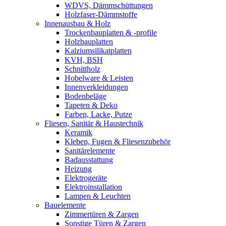
WDVS, Dämmschüttungen
Holzfaser-Dämmstoffe
Innenausbau & Holz
Trockenbauplatten & -profile
Holzbauplatten
Kalziumsilikatplatten
KVH, BSH
Schnittholz
Hobelware & Leisten
Innenverkleidungen
Bodenbeläge
Tapeten & Deko
Farben, Lacke, Putze
Fliesen, Sanitär & Haustechnik
Keramik
Kleben, Fugen & Fliesenzubehör
Sanitärelemente
Badausstattung
Heizung
Elektrogeräte
Elektroinstallation
Lampen & Leuchten
Bauelemente
Zimmertüren & Zargen
Sonstige Türen & Zargen