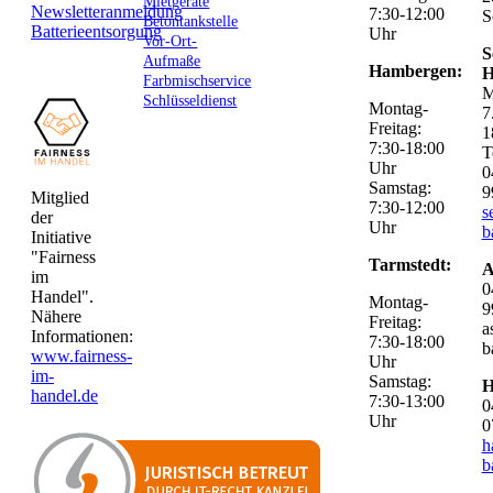
Mietgeräte
Newsletteranmeldung
7:30-12:00
S
Betontankstelle
Batterieentsorgung
Uhr
Vor-Ort-
S
Aufmaße
Hambergen:
H
Farbmischservice
M
Schlüsseldienst
Montag-
7
Freitag:
1
7:30-18:00
T
Uhr
0
Samstag:
9
Mitglied
7:30-12:00
s
der
Uhr
b
Initiative
"Fairness
Tarmstedt:
A
im
0
Handel".
Montag-
9
Nähere
Freitag:
a
Informationen:
7:30-18:00
b
www.fairness-
Uhr
im-
Samstag:
H
handel.de
7:30-13:00
0
Uhr
0
h
b