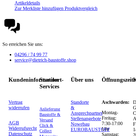
Artikeldetails
Zur Merkliste hinzufügen
Produktvergleich
So erreichen Sie uns:
04296 / 74 99 77
service@dietrich-baustoffe.shop
Kundeninformation
Standort-
Über uns
Öffnungszeit
K
Services
Vertrag
Standorte
Aschwarden:
D
widerrufen
&
G
Anlieferung
Montag-
Ansprechpartner
C
Baustoffe &
Freitag:
Stellenangebote
Versand
AGB
7:30-17:00
Nowebau
F
Click &
Widerrufsrecht
Uhr
EUROBAUSTOFF
1
Collect
Datenschutz
Samstag:
2