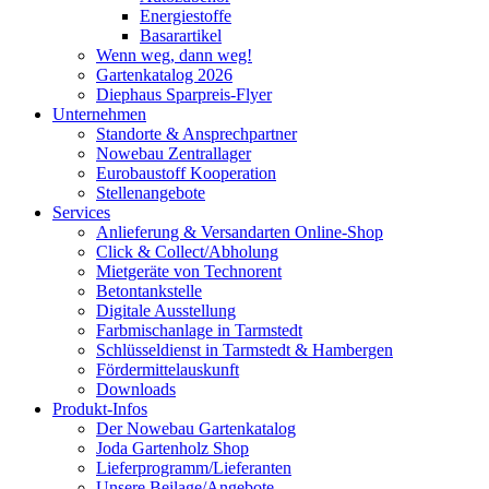
Energiestoffe
Basarartikel
Wenn weg, dann weg!
Gartenkatalog 2026
Diephaus Sparpreis-Flyer
Unternehmen
Standorte & Ansprechpartner
Nowebau Zentrallager
Eurobaustoff Kooperation
Stellenangebote
Services
Anlieferung & Versandarten Online-Shop
Click & Collect/Abholung
Mietgeräte von Technorent
Betontankstelle
Digitale Ausstellung
Farbmischanlage in Tarmstedt
Schlüsseldienst in Tarmstedt & Hambergen
Fördermittelauskunft
Downloads
Produkt-Infos
Der Nowebau Gartenkatalog
Joda Gartenholz Shop
Lieferprogramm/Lieferanten
Unsere Beilage/Angebote