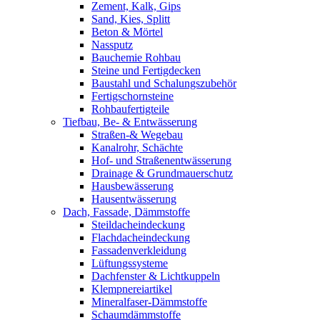
Zement, Kalk, Gips
Sand, Kies, Splitt
Beton & Mörtel
Nassputz
Bauchemie Rohbau
Steine und Fertigdecken
Baustahl und Schalungszubehör
Fertigschornsteine
Rohbaufertigteile
Tiefbau, Be- & Entwässerung
Straßen-& Wegebau
Kanalrohr, Schächte
Hof- und Straßenentwässerung
Drainage & Grundmauerschutz
Hausbewässerung
Hausentwässerung
Dach, Fassade, Dämmstoffe
Steildacheindeckung
Flachdacheindeckung
Fassadenverkleidung
Lüftungssysteme
Dachfenster & Lichtkuppeln
Klempnereiartikel
Mineralfaser-Dämmstoffe
Schaumdämmstoffe