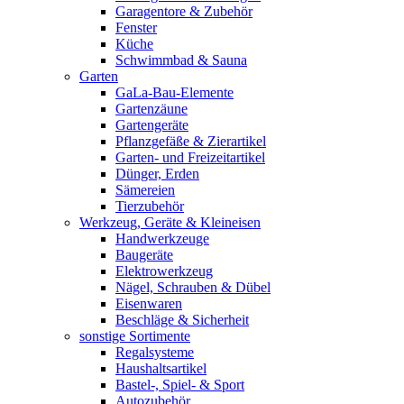
Garagentore & Zubehör
Fenster
Küche
Schwimmbad & Sauna
Garten
GaLa-Bau-Elemente
Gartenzäune
Gartengeräte
Pflanzgefäße & Zierartikel
Garten- und Freizeitartikel
Dünger, Erden
Sämereien
Tierzubehör
Werkzeug, Geräte & Kleineisen
Handwerkzeuge
Baugeräte
Elektrowerkzeug
Nägel, Schrauben & Dübel
Eisenwaren
Beschläge & Sicherheit
sonstige Sortimente
Regalsysteme
Haushaltsartikel
Bastel-, Spiel- & Sport
Autozubehör