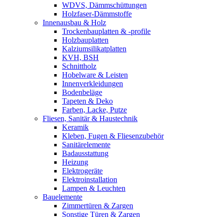
WDVS, Dämmschüttungen
Holzfaser-Dämmstoffe
Innenausbau & Holz
Trockenbauplatten & -profile
Holzbauplatten
Kalziumsilikatplatten
KVH, BSH
Schnittholz
Hobelware & Leisten
Innenverkleidungen
Bodenbeläge
Tapeten & Deko
Farben, Lacke, Putze
Fliesen, Sanitär & Haustechnik
Keramik
Kleben, Fugen & Fliesenzubehör
Sanitärelemente
Badausstattung
Heizung
Elektrogeräte
Elektroinstallation
Lampen & Leuchten
Bauelemente
Zimmertüren & Zargen
Sonstige Türen & Zargen