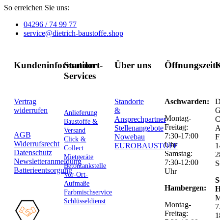
So erreichen Sie uns:
04296 / 74 99 77
service@dietrich-baustoffe.shop
Kundeninformation
Standort-
Über uns
Öffnungszeit
K
Services
Vertrag
Standorte
Aschwarden:
D
widerrufen
&
G
Anlieferung
Montag-
Ansprechpartner
C
Baustoffe &
Freitag:
Stellenangebote
Versand
AGB
7:30-17:00
Nowebau
F
Click &
Widerrufsrecht
Uhr
EUROBAUSTOFF
1
Collect
Datenschutz
Samstag:
2
Mietgeräte
Newsletteranmeldung
7:30-12:00
S
Betontankstelle
Batterieentsorgung
Uhr
Vor-Ort-
S
Aufmaße
Hambergen:
H
Farbmischservice
M
Schlüsseldienst
Montag-
7
Freitag:
1