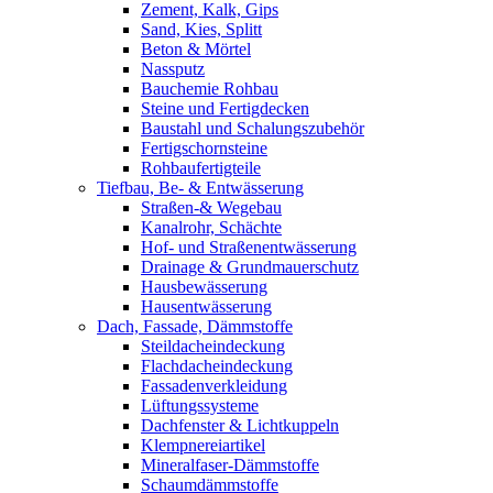
Zement, Kalk, Gips
Sand, Kies, Splitt
Beton & Mörtel
Nassputz
Bauchemie Rohbau
Steine und Fertigdecken
Baustahl und Schalungszubehör
Fertigschornsteine
Rohbaufertigteile
Tiefbau, Be- & Entwässerung
Straßen-& Wegebau
Kanalrohr, Schächte
Hof- und Straßenentwässerung
Drainage & Grundmauerschutz
Hausbewässerung
Hausentwässerung
Dach, Fassade, Dämmstoffe
Steildacheindeckung
Flachdacheindeckung
Fassadenverkleidung
Lüftungssysteme
Dachfenster & Lichtkuppeln
Klempnereiartikel
Mineralfaser-Dämmstoffe
Schaumdämmstoffe