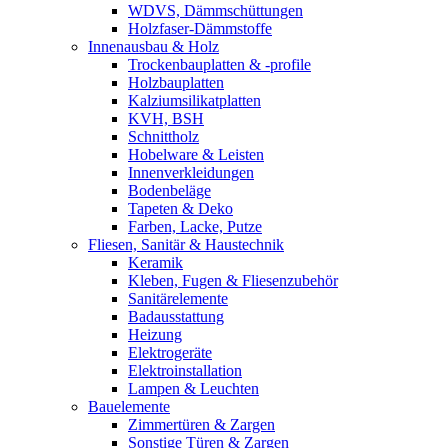
WDVS, Dämmschüttungen
Holzfaser-Dämmstoffe
Innenausbau & Holz
Trockenbauplatten & -profile
Holzbauplatten
Kalziumsilikatplatten
KVH, BSH
Schnittholz
Hobelware & Leisten
Innenverkleidungen
Bodenbeläge
Tapeten & Deko
Farben, Lacke, Putze
Fliesen, Sanitär & Haustechnik
Keramik
Kleben, Fugen & Fliesenzubehör
Sanitärelemente
Badausstattung
Heizung
Elektrogeräte
Elektroinstallation
Lampen & Leuchten
Bauelemente
Zimmertüren & Zargen
Sonstige Türen & Zargen