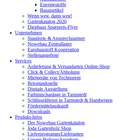
Energiestoffe
Basarartikel
Wenn weg, dann weg!
Gartenkatalog 2026
Diephaus Sparpreis-Flyer
Unternehmen
Standorte & Ansprechpartner
Nowebau Zentrallager
Eurobaustoff Kooperation
Stellenangebote
Services
Anlieferung & Versandarten Online-Shop
Click & Collect/Abholung
Mietgeräte von Technorent
Betontankstelle
Digitale Ausstellung
Farbmischanlage in Tarmstedt
Schlüsseldienst in Tarmstedt & Hambergen
Fördermittelauskunft
Downloads
Produkt-Infos
Der Nowebau Gartenkatalog
Joda Gartenholz Shop
Lieferprogramm/Lieferanten
Unsere Beilage/Angebote