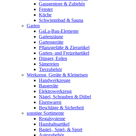
Garagentore & Zubehör
Fenster
Küche
Schwimmbad & Sauna
Garten
GaLa-Bau-Elemente
Gartenzäune
Gartengeräte
Pflanzgefäße & Zierartikel
Garten- und Freizeitartikel
Dünger, Erden
Sämereien
Tierzubehör
Werkzeug, Geräte & Kleineisen
Handwerkzeuge
Baugeräte
Elektrowerkzeug
Nägel, Schrauben & Dübel
Eisenwaren
Beschläge & Sicherheit
sonstige Sortimente
Regalsysteme
Haushaltsartikel
Bastel-, Spiel- & Sport
Autozubehör