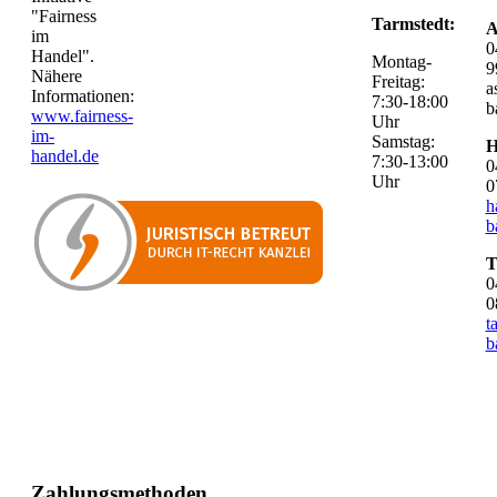
"Fairness
Tarmstedt:
A
im
0
Handel".
Montag-
9
Nähere
Freitag:
a
Informationen:
7:30-18:00
b
www.fairness-
Uhr
im-
Samstag:
H
handel.de
7:30-13:00
0
Uhr
0
h
b
T
0
0
t
b
Zahlungsmethoden