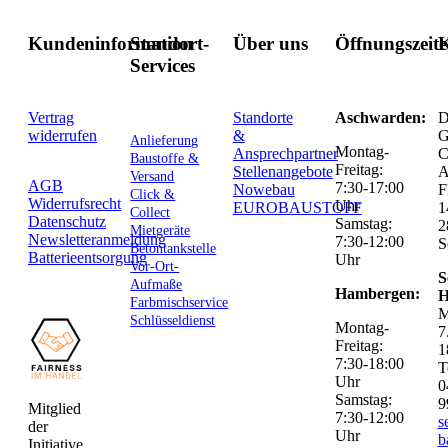
Kundeninformation
Standort-
Über uns
Öffnungszeit
K
Services
Vertrag
Standorte
Aschwarden:
D
widerrufen
&
G
Anlieferung
Montag-
Ansprechpartner
C
Baustoffe &
Freitag:
Stellenangebote
Versand
AGB
7:30-17:00
Nowebau
F
Click &
Widerrufsrecht
Uhr
EUROBAUSTOFF
1
Collect
Datenschutz
Samstag:
2
Mietgeräte
Newsletteranmeldung
7:30-12:00
S
Betontankstelle
Batterieentsorgung
Uhr
Vor-Ort-
S
Aufmaße
Hambergen:
H
Farbmischservice
M
Schlüsseldienst
Montag-
7
Freitag:
1
7:30-18:00
T
Uhr
0
Samstag:
9
Mitglied
7:30-12:00
s
der
Uhr
b
Initiative