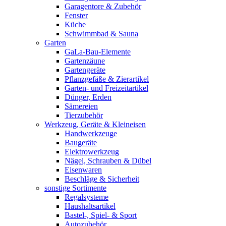
Garagentore & Zubehör
Fenster
Küche
Schwimmbad & Sauna
Garten
GaLa-Bau-Elemente
Gartenzäune
Gartengeräte
Pflanzgefäße & Zierartikel
Garten- und Freizeitartikel
Dünger, Erden
Sämereien
Tierzubehör
Werkzeug, Geräte & Kleineisen
Handwerkzeuge
Baugeräte
Elektrowerkzeug
Nägel, Schrauben & Dübel
Eisenwaren
Beschläge & Sicherheit
sonstige Sortimente
Regalsysteme
Haushaltsartikel
Bastel-, Spiel- & Sport
Autozubehör