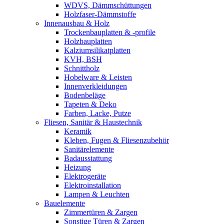
WDVS, Dämmschüttungen
Holzfaser-Dämmstoffe
Innenausbau & Holz
Trockenbauplatten & -profile
Holzbauplatten
Kalziumsilikatplatten
KVH, BSH
Schnittholz
Hobelware & Leisten
Innenverkleidungen
Bodenbeläge
Tapeten & Deko
Farben, Lacke, Putze
Fliesen, Sanitär & Haustechnik
Keramik
Kleben, Fugen & Fliesenzubehör
Sanitärelemente
Badausstattung
Heizung
Elektrogeräte
Elektroinstallation
Lampen & Leuchten
Bauelemente
Zimmertüren & Zargen
Sonstige Türen & Zargen