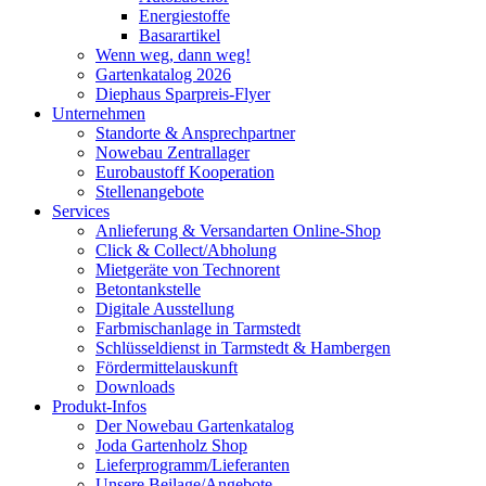
Energiestoffe
Basarartikel
Wenn weg, dann weg!
Gartenkatalog 2026
Diephaus Sparpreis-Flyer
Unternehmen
Standorte & Ansprechpartner
Nowebau Zentrallager
Eurobaustoff Kooperation
Stellenangebote
Services
Anlieferung & Versandarten Online-Shop
Click & Collect/Abholung
Mietgeräte von Technorent
Betontankstelle
Digitale Ausstellung
Farbmischanlage in Tarmstedt
Schlüsseldienst in Tarmstedt & Hambergen
Fördermittelauskunft
Downloads
Produkt-Infos
Der Nowebau Gartenkatalog
Joda Gartenholz Shop
Lieferprogramm/Lieferanten
Unsere Beilage/Angebote