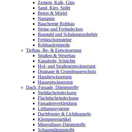
Zement, Kalk, Gips
Sand, Kies, Splitt
Beton & Mörtel
Nassputz
Bauchemie Rohbau
Steine und Fertigdecken
Baustahl und Schalungszubehör
Fertigschornsteine
Rohbaufertigteile
Tiefbau, Be- & Entwässerung
Straßen-& Wegebau
Kanalrohr, Schächte
Hof- und Straßenentwässerung
Drainage & Grundmauerschutz
Hausbewässerung
Hausentwässerung
Dach, Fassade, Dämmstoffe
Steildacheindeckung
Flachdacheindeckung
Fassadenverkleidung
Lüftungssysteme
Dachfenster & Lichtkuppeln
Klempnereiartikel
Mineralfaser-Dämmstoffe
Schaumdämmstoffe