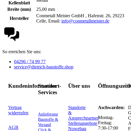
Metall
Kellenblatt
Breite (mm)
25,00 mm
Conmetall Meister GmbH , Hafenstr. 26, 29223
Hersteller
Celle, Email:
info@conmetallmeister.de
So erreichen Sie uns:
04296 / 74 99 77
service@dietrich-baustoffe.shop
Kundeninformation
Standort-
Über uns
Öffnungszeit
K
Services
Vertrag
Standorte
Aschwarden:
D
widerrufen
&
G
Anlieferung
Montag-
Ansprechpartner
C
Baustoffe &
Freitag:
Stellenangebote
Versand
AGB
7:30-17:00
Nowebau
F
Click &