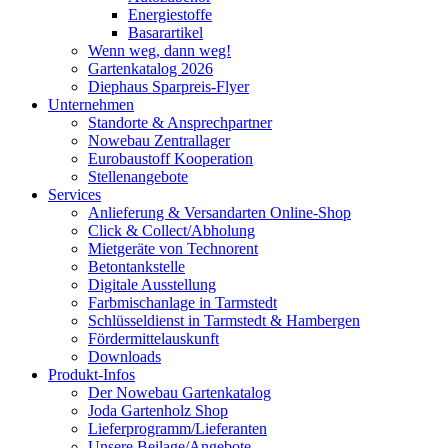
Energiestoffe
Basarartikel
Wenn weg, dann weg!
Gartenkatalog 2026
Diephaus Sparpreis-Flyer
Unternehmen
Standorte & Ansprechpartner
Nowebau Zentrallager
Eurobaustoff Kooperation
Stellenangebote
Services
Anlieferung & Versandarten Online-Shop
Click & Collect/Abholung
Mietgeräte von Technorent
Betontankstelle
Digitale Ausstellung
Farbmischanlage in Tarmstedt
Schlüsseldienst in Tarmstedt & Hambergen
Fördermittelauskunft
Downloads
Produkt-Infos
Der Nowebau Gartenkatalog
Joda Gartenholz Shop
Lieferprogramm/Lieferanten
Unsere Beilage/Angebote