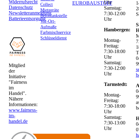
Widerrufsrecht
Uhr
EUROBAUSTOFF
1
Collect
Datenschutz
Samstag:
2
Mietgeräte
Newsletteranmeldung
7:30-12:00
S
Betontankstelle
Batterieentsorgung
Uhr
Vor-Ort-
S
Aufmaße
Hambergen:
H
Farbmischservice
M
Schlüsseldienst
Montag-
7
Freitag:
1
7:30-18:00
T
Uhr
0
Samstag:
9
Mitglied
7:30-12:00
s
der
Uhr
b
Initiative
"Fairness
Tarmstedt:
A
im
0
Handel".
Montag-
9
Nähere
Freitag:
a
Informationen:
7:30-18:00
b
www.fairness-
Uhr
im-
Samstag:
H
handel.de
7:30-13:00
0
Uhr
0
h