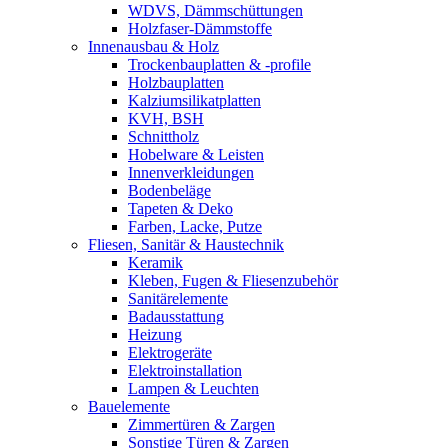
WDVS, Dämmschüttungen
Holzfaser-Dämmstoffe
Innenausbau & Holz
Trockenbauplatten & -profile
Holzbauplatten
Kalziumsilikatplatten
KVH, BSH
Schnittholz
Hobelware & Leisten
Innenverkleidungen
Bodenbeläge
Tapeten & Deko
Farben, Lacke, Putze
Fliesen, Sanitär & Haustechnik
Keramik
Kleben, Fugen & Fliesenzubehör
Sanitärelemente
Badausstattung
Heizung
Elektrogeräte
Elektroinstallation
Lampen & Leuchten
Bauelemente
Zimmertüren & Zargen
Sonstige Türen & Zargen