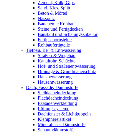
Zement, Kalk, Gips
Sand, Kies, Splitt
Beton & Mörtel
Nassputz
Bauchemie Rohbau
Steine und Fertigdecken
Baustahl und Schalungszubehör
Fertigschornsteine
Rohbaufertigteile
Tiefbau, Be- & Entwässerung
Straßen-& Wegebau
Kanalrohr, Schächte
Hof- und Straßenentwässerung
Drainage & Grundmauerschutz
Hausbewässerung
Hausentwässerung
Dach, Fassade, Dämmstoffe
Steildacheindeckung
Flachdacheindeckung
Fassadenverkleidung
Lüftungssysteme
Dachfenster & Lichtkuppeln
Klempnereiartikel
Mineralfaser-Dämmstoffe
Schaumdämmstoffe