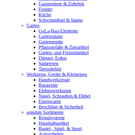
Garagentore & Zubehör
Fenster
Küche
Schwimmbad & Sauna
Garten
GaLa-Bau-Elemente
Gartenzäune
Gartengeräte
Pflanzgefäße & Zierartikel
Garten- und Freizeitartikel
Dünger, Erden
Sämereien
Tierzubehör
Werkzeug, Geräte & Kleineisen
Handwerkzeuge
Baugeräte
Elektrowerkzeug
Nägel, Schrauben & Dübel
Eisenwaren
Beschläge & Sicherheit
sonstige Sortimente
Regalsysteme
Haushaltsartikel
Bastel-, Spiel- & Sport
Autozubehör